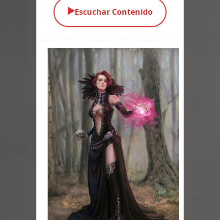
▶️
Escuchar Contenido
Parte 05: Sitiados
Parte 04: Se Descubre el Pastel
Parte 03: Una Piraña en el Bidé
Parte 02: Los Muertos Gobiernan a
los Vivos
Parte 01: Escondido a Plena Luz
Parte 02: El Enemigo de mi Enemigo
Parte 06: Coletazos
Parte 05: Los Horrores del Infierno
Parte 04: Oídos Sordos