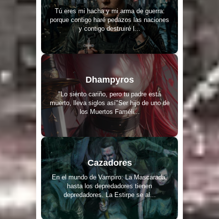
Tú eres mi hacha y mi arma de guerra:
porque contigo haré pedazos las naciones
y contigo destruiré l...
Dhampyros
"Lo siento cariño, pero tu padre está
muerto, lleva siglos así"Ser hijo de uno de
los Muertos Faméli...
Cazadores
En el mundo de Vampiro: La Mascarada,
hasta los depredadores tienen
depredadores. La Estirpe se al...