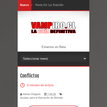
Nuevo
Parte 03: La Traición
Parte 02: Vuelve el Hijo Prodigo
Parte 01: El Comienzo
Parte 01: El Enemigo Interior
Exaltados y Muertos Vivientes
Estamos en Beta
Los Muertos se Levantan (Relato)
Los Monstruos más Buscados
Conflictos
Alma
6 minutos de lectura
El Destructor
Adrian Delgado
7:46:00
El Buscador
Ayudas para la Narración de Momias
El Pueblo Protegido