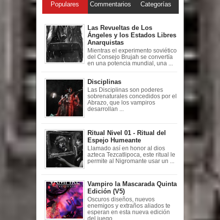
Populares
Commentarios
Categorías
Las Revueltas de Los
Ángeles y los Estados Libres
Anarquistas
Mientras el experimento soviético
del Consejo Brujah se convertía
en una potencia mundial, una ...
Disciplinas
Las Disciplinas son poderes
sobrenaturales concedidos por el
Abrazo, que los vampiros
desarrollan ...
Ritual Nivel 01 - Ritual del
Espejo Humeante
Llamado así en honor al dios
azteca Tezcatlipoca, este ritual le
permite al Nigromante usar un ...
Vampiro la Mascarada Quinta
Edición (V5)
Oscuros diseños, nuevos
enemigos y extraños aliados te
esperan en esta nueva edición
del juego ...