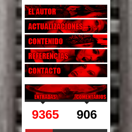
9365
906