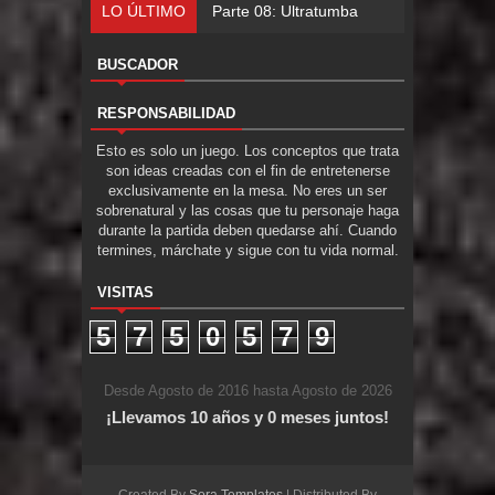
LO ÚLTIMO
Parte 07: Asuntos que Resolver
BUSCADOR
RESPONSABILIDAD
Esto es solo un juego. Los conceptos que trata
son ideas creadas con el fin de entretenerse
exclusivamente en la mesa. No eres un ser
sobrenatural y las cosas que tu personaje haga
durante la partida deben quedarse ahí. Cuando
termines, márchate y sigue con tu vida normal.
VISITAS
5
7
5
0
5
7
9
Desde Agosto de 2016 hasta Agosto de 2026
¡Llevamos 10 años y 0 meses juntos!