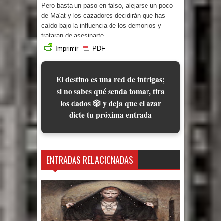
Pero basta un paso en falso, alejarse un poco
de Ma'at y los cazadores decidirán que has
caído bajo la influencia de los demonios y
trataran de asesinarte.
Imprimir
PDF
El destino es una red de intrigas;
si no sabes qué senda tomar, tira
los dados 🎲 y deja que el azar
dicte tu próxima entrada
ENTRADAS RELACIONADAS