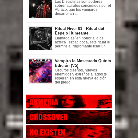
Las Disciplinas son poderes
sobrenaturales concedidos por el
Abrazo, que los vampiros
desarrollan ...
Ritual Nivel 01 - Ritual del
Espejo Humeante
Llamado así en honor al dios
azteca Tezcatlipoca, este ritual le
permite al Nigromante usar un ...
Vampiro la Mascarada Quinta
Edición (V5)
Oscuros diseños, nuevos
enemigos y extraños aliados te
esperan en esta nueva edición
del juego ...