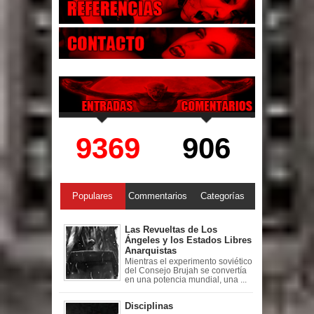
9369
906
Populares
Commentarios
Categorías
Las Revueltas de Los
Ángeles y los Estados Libres
Anarquistas
Mientras el experimento soviético
del Consejo Brujah se convertía
en una potencia mundial, una ...
Disciplinas