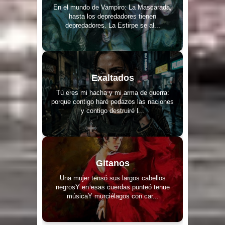
En el mundo de Vampiro: La Mascarada,
hasta los depredadores tienen
depredadores. La Estirpe se al...
Exaltados
Tú eres mi hacha y mi arma de guerra:
porque contigo haré pedazos las naciones
y contigo destruiré l...
Gitanos
Una mujer tensó sus largos cabellos
negrosY en esas cuerdas punteó tenue
músicaY murciélagos con car...