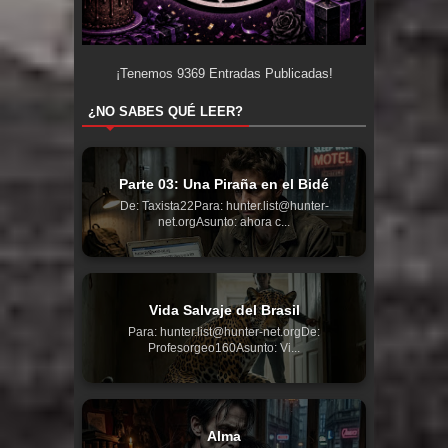
¡Tenemos
9369
Entradas Publicadas!
¿NO SABES QUÉ LEER?
Parte 03: Una Piraña en el Bidé
De: Taxista22Para: hunter.list@hunter-
net.orgAsunto: ahora c...
Vida Salvaje del Brasil
Para: hunter.list@hunter-net.orgDe:
Profesorgeo160Asunto: Vi...
Alma