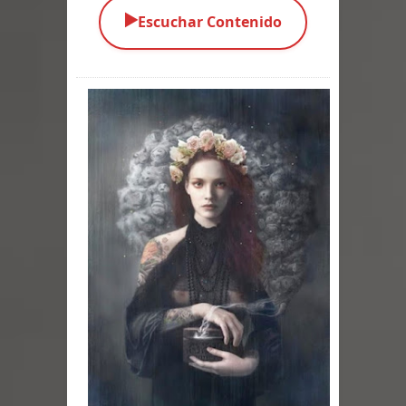
▶️
Escuchar Contenido
Parte 04: Oídos Sordos
Parte 03: La Traición
Parte 02: Vuelve el Hijo Prodigo
Parte 01: El Comienzo
Parte 01: El Enemigo Interior
Exaltados y Muertos Vivientes
Los Muertos se Levantan (Relato)
Los Monstruos más Buscados
Parte 09: Los Muertos Cuentan
Cuentos