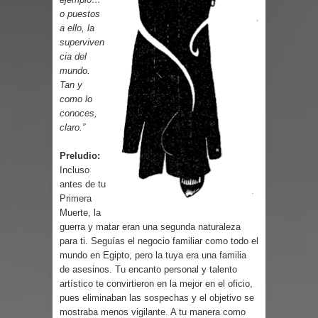
Cuentos
o puestos
a ello, la
superviven
cia del
mundo.
Tan y
como lo
conoces,
claro.”
Preludio:
Incluso
antes de tu
Primera
Muerte, la
guerra y matar eran una segunda naturaleza
para ti. Seguías el negocio familiar como todo el
mundo en Egipto, pero la tuya era una familia
de asesinos. Tu encanto personal y talento
artístico te convirtieron en la mejor en el oficio,
pues eliminaban las sospechas y el objetivo se
mostraba menos vigilante. A tu manera como