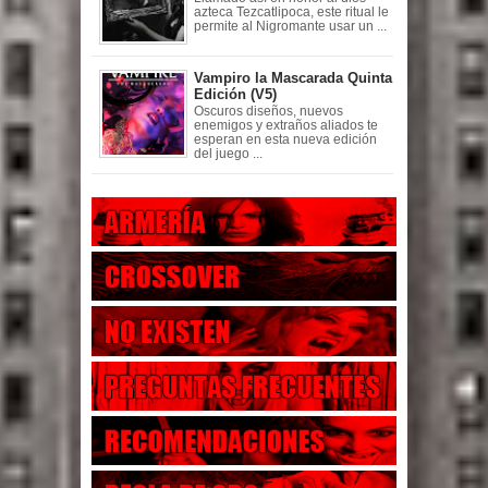
azteca Tezcatlipoca, este ritual le
permite al Nigromante usar un ...
Vampiro la Mascarada Quinta
Edición (V5)
Oscuros diseños, nuevos
enemigos y extraños aliados te
esperan en esta nueva edición
del juego ...