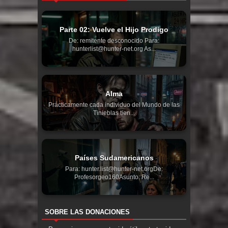
Parte 02: Vuelve el Hijo Prodigo
De: remitente desconocido Para:
hunterlist@hunter-net.org As...
Alma
Prácticamente cada individuo del Mundo de las
Tinieblas tien...
Países Sudamericanos
Para: hunter.list@hunter-net.orgDe:
Profesorgeo160Asunto: Re...
SOBRE LAS DONACIONES