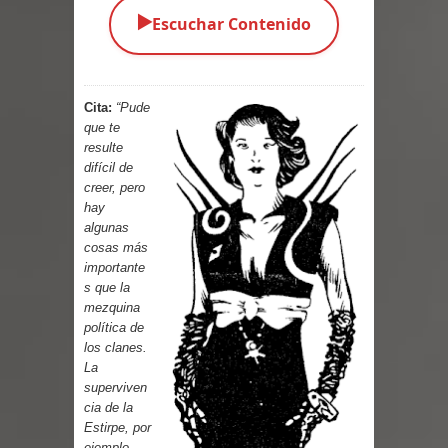
▶️
Escuchar Contenido
Parte 05: Los Horrores del Infierno
Parte 04: Oídos Sordos
Cita:
“Pude
Parte 03: La Traición
que te
resulte
Parte 02: Vuelve el Hijo Prodigo
difícil de
creer, pero
Parte 01: El Comienzo
hay
algunas
Parte 01: El Enemigo Interior
cosas más
importante
s que la
Exaltados y Muertos Vivientes
mezquina
política de
Los Muertos se Levantan (Relato)
los clanes.
La
Los Monstruos más Buscados
superviven
cia de la
Parte 09: Los Muertos Cuentan
Estirpe, por
ejemplo…