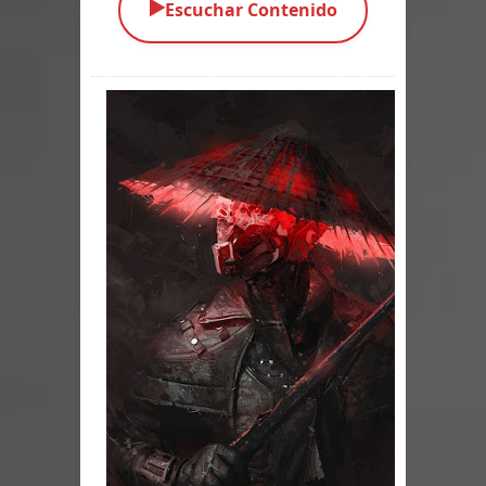
▶️
Escuchar Contenido
Parte 03: La Traición
Parte 02: Vuelve el Hijo Prodigo
Parte 01: El Comienzo
Parte 01: El Enemigo Interior
Exaltados y Muertos Vivientes
Los Muertos se Levantan (Relato)
Los Monstruos más Buscados
Parte 09: Los Muertos Cuentan
Cuentos
Parte 08: Ultratumba