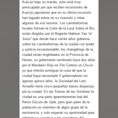
Kuei-jin bajo su mando, este está muy
preocupado por que reciben incursiones de
Kuei-jin japoneses que en su última incursión
han logrado entrar en su mansión y robar
algunos de sus tesoros. Los cambiaformas
locales forman la Corte de la Luna Sobre el Rio,
están dirigidos por el Regente Hakken Yao “el
Justo” que desde hace veinte años gobierna
sobre los cambiaformas de la ciudad con poder
y justicia incuestionable, los changelings de la
ciudad están englobados en la Provincia de
Hunan, su gobernante nombrado hace dos años
por el Mandarín Rojo es Filo Certero un Chu-in-
yu que intenta averiguar la cusa de que la
ciudad haya necesitado 5 gobernadores en
apenas quince años, la Sociedad del Loto
Amarillo tiene cinco pequeñas bases dispersas
por la ciudad. En las Tierras de las Sombras la
ciudad es una parte aparentemente leal del
Reino Oscuro de Jade, pero gran parte de la
población es miembro de algún grupo de la
resistencia, y solo esperan su oportunidad para
rebelarse y expulsar a los servidores del