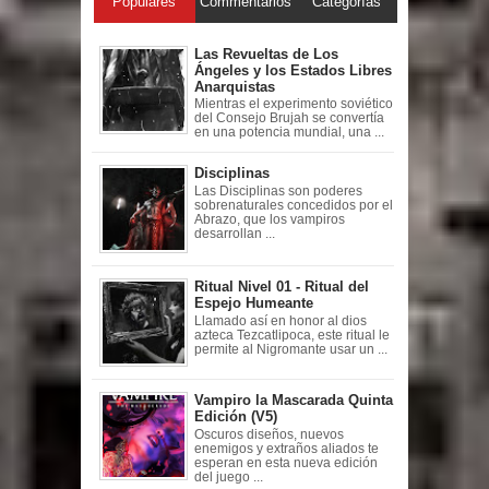
Populares
Commentarios
Categorías
Las Revueltas de Los
Ángeles y los Estados Libres
Anarquistas
Mientras el experimento soviético
del Consejo Brujah se convertía
en una potencia mundial, una ...
Disciplinas
Las Disciplinas son poderes
sobrenaturales concedidos por el
Abrazo, que los vampiros
desarrollan ...
Ritual Nivel 01 - Ritual del
Espejo Humeante
Llamado así en honor al dios
azteca Tezcatlipoca, este ritual le
permite al Nigromante usar un ...
Vampiro la Mascarada Quinta
Edición (V5)
Oscuros diseños, nuevos
enemigos y extraños aliados te
esperan en esta nueva edición
del juego ...