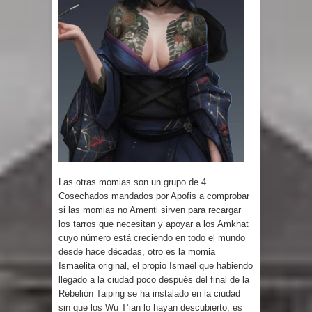
Las otras momias son un grupo de 4
Cosechados mandados por Apofis a comprobar
si las momias no Amenti sirven para recargar
los tarros que necesitan y apoyar a los Amkhat
cuyo número está creciendo en todo el mundo
desde hace décadas, otro es la momia
Ismaelita original, el propio Ismael que habiendo
llegado a la ciudad poco después del final de la
Rebelión Taiping se ha instalado en la ciudad
sin que los Wu T’ian lo hayan descubierto, es