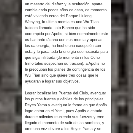
un maestro del disfraz y la ocultación, aparte
cambia cada pocos años de casa, de momento
está viviendo cerca del Parque Liulang
Wenying, la ultima momia es una Wu T’ian
traidora llamada Loto Blanco que ha sido
corrompida por Apofis, si bien normalmente este
es bastante rácano con sus momia y apenas
les da energía, ha hecho una excepción con
esta y le pasa toda la energía que necesita para
que siga infiltrada (de momento ni los Ocho
Inmortales sospechan su traición), a Apofis no
le preocupan los planes de contingencia de los
Wu T’ian sino que quiere tres cosas que le
ayudaran a lograr sus objetivos.
Lograr localizar las Puertas del Cielo, averiguar
los puntos fuertes y débiles de los principales
Reyes Yama y averiguar la forma en que Apofis
logre entrar en el Yomi, pues Apofis a estado
durante milenios reuniendo sus fuerzas y cree
llegado el momento de salir de las sombras, y
cree una vez devore a los Reyes Yama y se