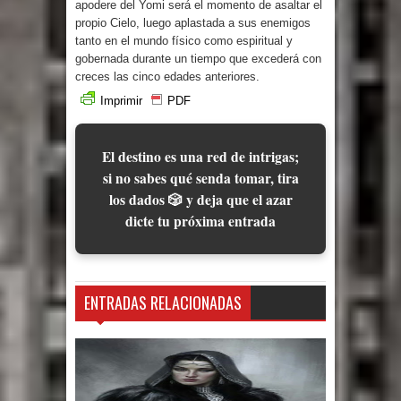
apodere del Yomi será el momento de asaltar el
propio Cielo, luego aplastada a sus enemigos
tanto en el mundo físico como espiritual y
gobernada durante un tiempo que excederá con
creces las cinco edades anteriores.
Imprimir
PDF
El destino es una red de intrigas;
si no sabes qué senda tomar, tira
los dados 🎲 y deja que el azar
dicte tu próxima entrada
ENTRADAS RELACIONADAS