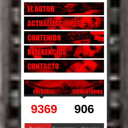
9369
906