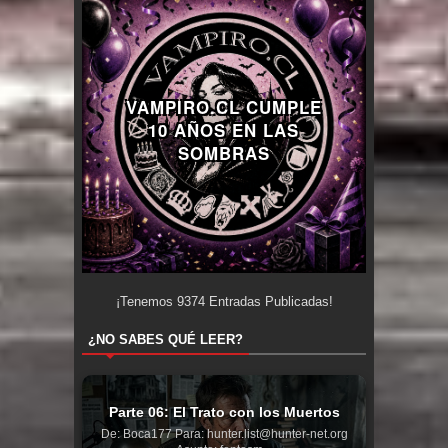
VAMPIRO.CL CUMPLE
10 AÑOS EN LAS
SOMBRAS
¡Tenemos
9374
Entradas Publicadas!
¿NO SABES QUÉ LEER?
Parte 06: El Trato con los Muertos
De: Boca177 Para: hunter.list@hunter-net.org