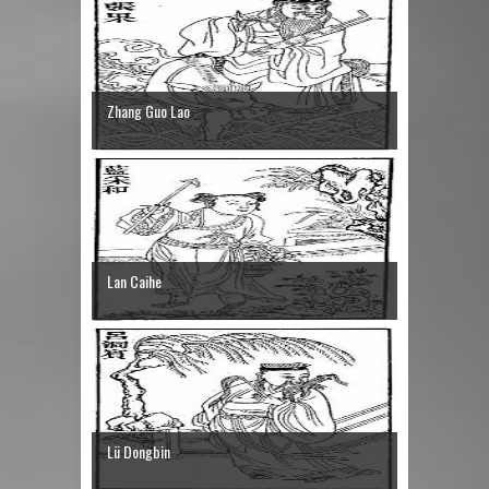
Zhang Guo Lao
Lan Caihe
Lü Dongbin