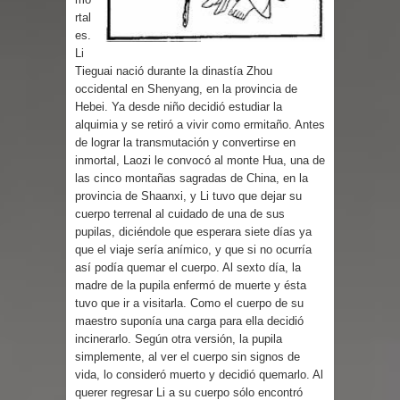
Parte 03: Reflexiones
rtal
es.
Li
Tieguai nació durante la dinastía Zhou
occidental en Shenyang, en la provincia de
Hebei. Ya desde niño decidió estudiar la
alquimia y se retiró a vivir como ermitaño. Antes
de lograr la transmutación y convertirse en
inmortal, Laozi le convocó al monte Hua, una de
las cinco montañas sagradas de China, en la
provincia de Shaanxi, y Li tuvo que dejar su
cuerpo terrenal al cuidado de una de sus
pupilas, diciéndole que esperara siete días ya
que el viaje sería anímico, y que si no ocurría
así podía quemar el cuerpo. Al sexto día, la
madre de la pupila enfermó de muerte y ésta
tuvo que ir a visitarla. Como el cuerpo de su
maestro suponía una carga para ella decidió
incinerarlo. Según otra versión, la pupila
simplemente, al ver el cuerpo sin signos de
vida, lo consideró muerto y decidió quemarlo. Al
querer regresar Li a su cuerpo sólo encontró