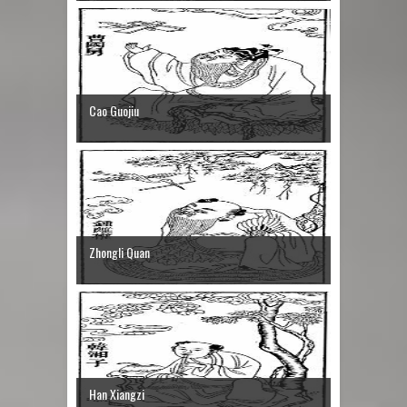
Cao Guojiu
Zhongli Quan
Han Xiangzi