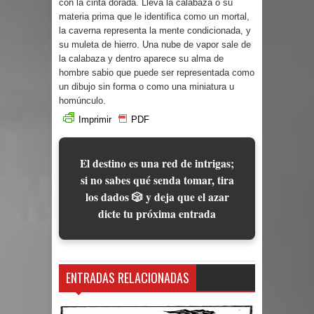
con la cinta dorada. Lleva la calabaza o su
materia prima que le identifica como un mortal,
la caverna representa la mente condicionada, y
su muleta de hierro. Una nube de vapor sale de
la calabaza y dentro aparece su alma de
hombre sabio que puede ser representada como
un dibujo sin forma o como una miniatura u
homúnculo.
Imprimir
PDF
El destino es una red de intrigas;
si no sabes qué senda tomar, tira
los dados 🎲 y deja que el azar
dicte tu próxima entrada
ENTRADAS RELACIONADAS