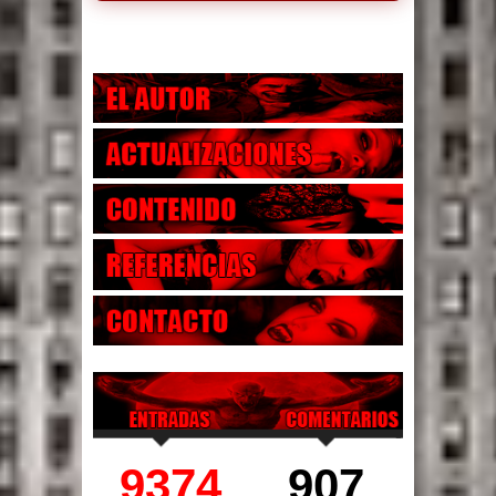
9374
907