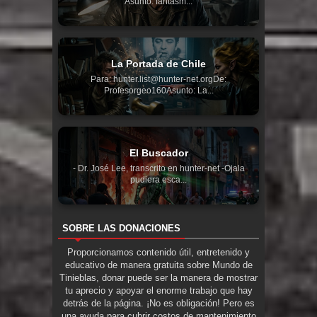
Asunto: fantasm...
La Portada de Chile
Para: hunter.list@hunter-net.orgDe:
Profesorgeo160Asunto: La...
El Buscador
- Dr. José Lee, transcrito en hunter-net -Ojala
pudiera esca...
SOBRE LAS DONACIONES
Proporcionamos contenido útil, entretenido y
educativo de manera gratuita sobre Mundo de
Tinieblas, donar puede ser la manera de mostrar
tu aprecio y apoyar el enorme trabajo que hay
detrás de la página. ¡No es obligación! Pero es
una ayuda para cubrir costos de mantenimiento