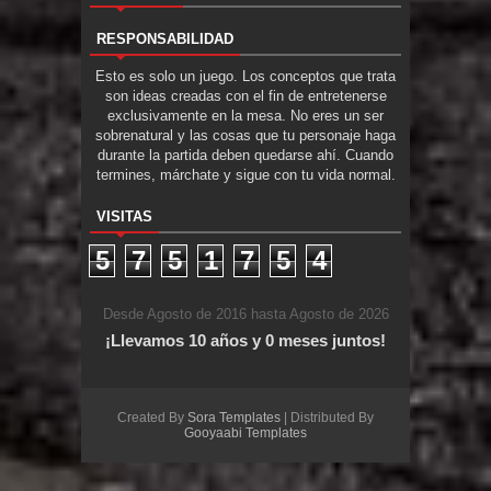
RESPONSABILIDAD
Esto es solo un juego. Los conceptos que trata
son ideas creadas con el fin de entretenerse
exclusivamente en la mesa. No eres un ser
sobrenatural y las cosas que tu personaje haga
durante la partida deben quedarse ahí. Cuando
termines, márchate y sigue con tu vida normal.
VISITAS
5
7
5
1
7
5
4
Desde Agosto de 2016 hasta Agosto de 2026
¡Llevamos 10 años y 0 meses juntos!
Created By
Sora Templates
| Distributed By
Gooyaabi Templates