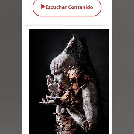
▶️
Escuchar Contenido
Parte 01: Escondido a Plena Luz
Parte 02: El Enemigo de mi Enemigo
Parte 06: Coletazos
Parte 05: Los Horrores del Infierno
Parte 04: Oídos Sordos
Parte 03: La Traición
Parte 02: Vuelve el Hijo Prodigo
Parte 03: Reflexiones
Parte 02: Un Bicho Raro
Parte 01: Una Misión de Locos