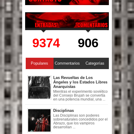
9374
906
Populares
Commentarios
Categorías
Las Revueltas de Los
Ángeles y los Estados Libres
Anarquistas
Mientras el experimento soviético
del Consejo Brujah se convertía
en una potencia mundial, una ...
Disciplinas
Las Disciplinas son poderes
sobrenaturales concedidos por el
Abrazo, que los vampiros
desarrollan ...