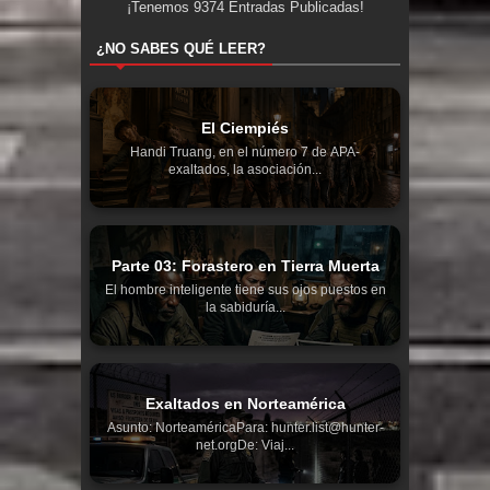
¡Tenemos
9374
Entradas Publicadas!
¿NO SABES QUÉ LEER?
El Ciempiés
Handi Truang, en el número 7 de APA-
exaltados, la asociación...
Parte 03: Forastero en Tierra Muerta
El hombre inteligente tiene sus ojos puestos en
la sabiduría...
Exaltados en Norteamérica
Asunto: NorteaméricaPara: hunter.list@hunter-
net.orgDe: Viaj...