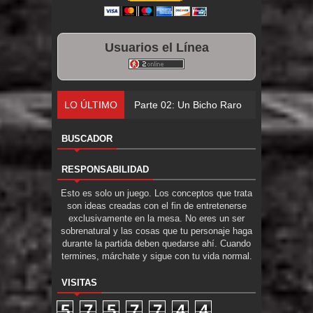
Usuarios el Línea
LO ÚLTIMO
Parte 02: Un Bicho Raro
BUSCADOR
RESPONSABILIDAD
Esto es solo un juego. Los conceptos que trata
son ideas creadas con el fin de entretenerse
exclusivamente en la mesa. No eres un ser
sobrenatural y las cosas que tu personaje haga
durante la partida deben quedarse ahí. Cuando
termines, márchate y sigue con tu vida normal.
VISITAS
5
7
5
7
7
4
4