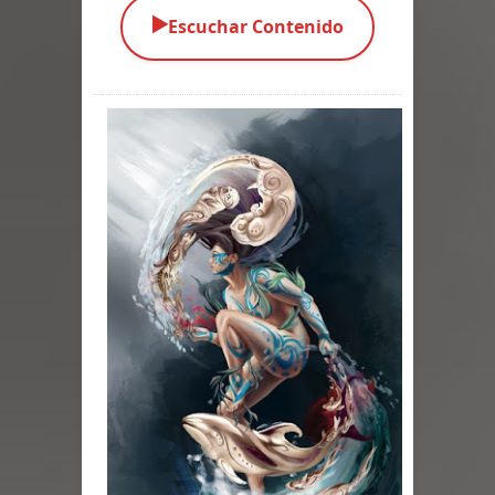
▶️
Escuchar Contenido
Parte 03: Una Piraña en el Bidé
Parte 02: Los Muertos Gobiernan a
los Vivos
Parte 01: Escondido a Plena Luz
Parte 02: El Enemigo de mi Enemigo
Parte 06: Coletazos
Parte 05: Los Horrores del Infierno
Parte 04: Oídos Sordos
Parte 03: La Traición
Parte 02: Vuelve el Hijo Prodigo