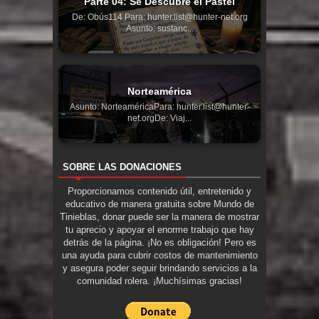
Parte 04: Se Descubre el Pastel
De: Obús114 Para: hunter.list@hunter-net.org
Asunto: sustanc...
Norteamérica
Asunto: NorteaméricaPara: hunter.list@hunter-
net.orgDe: Viaj...
SOBRE LAS DONACIONES
Proporcionamos contenido útil, entretenido y
educativo de manera gratuita sobre Mundo de
Tinieblas, donar puede ser la manera de mostrar
tu aprecio y apoyar el enorme trabajo que hay
detrás de la página. ¡No es obligación! Pero es
una ayuda para cubrir costos de mantenimiento
y asegura poder seguir brindando servicios a la
comunidad rolera. ¡Muchísimas gracias!