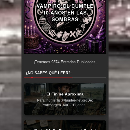
VAMPIRO.CL CUMPLE
10 AÑOS EN LAS
SOMBRAS
¡Tenemos
9374
Entradas Publicadas!
¿NO SABES QUÉ LEER?
El Fin se Aproxima
Para: hunter.list@hunter-net.orgDe:
Profesorgeo160CC:Buenos ...