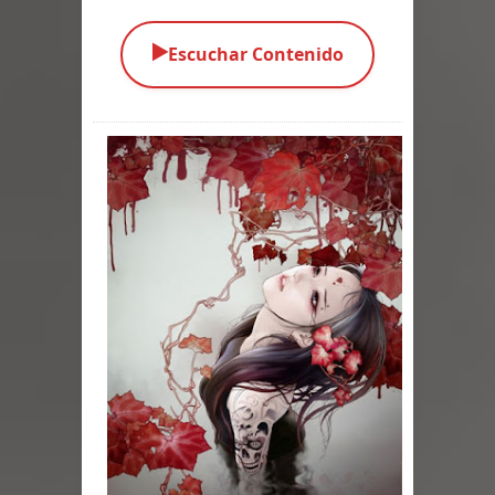
Parte 03: Una Piraña en el Bidé
▶️
Escuchar Contenido
Parte 02: Los Muertos Gobiernan a
los Vivos
Parte 01: Escondido a Plena Luz
Parte 02: El Enemigo de mi Enemigo
Parte 06: Coletazos
Parte 05: Los Horrores del Infierno
Parte 04: Oídos Sordos
Parte 03: La Traición
Parte 02: Vuelve el Hijo Prodigo