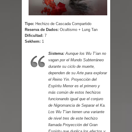
Parte 03: Reflexiones
Tipo:
Hechizo de Cascada Compartido
Reserva de Dados:
Ocultismo + Lung Tan
Dificultad:
7
Sekhem:
1
Sistema:
Aunque los Wu T’ian no
vagan por el Mundo Subterráneo
durante su ciclo de muerte,
dependen de su Arte para explorar
el Reino Yin. Proyección del
Espíritu Menor es el primero y
más común de estos hechizos
funcionando igual que el conjuro
de Nigromancia de Separar el Ka.
Los Wu T’ian tienen una variante
de nivel tres de este hechizo
llamada Proyección del Gran
Espíritu que duplica los efectos y