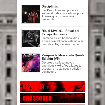
Disciplinas
Las Disciplinas son poderes
sobrenaturales concedidos por el
Abrazo, que los vampiros
desarrollan ...
Ritual Nivel 01 - Ritual del
Espejo Humeante
Llamado así en honor al dios
azteca Tezcatlipoca, este ritual le
permite al Nigromante usar un ...
Vampiro la Mascarada Quinta
Edición (V5)
Oscuros diseños, nuevos
enemigos y extraños aliados te
esperan en esta nueva edición
del juego ...