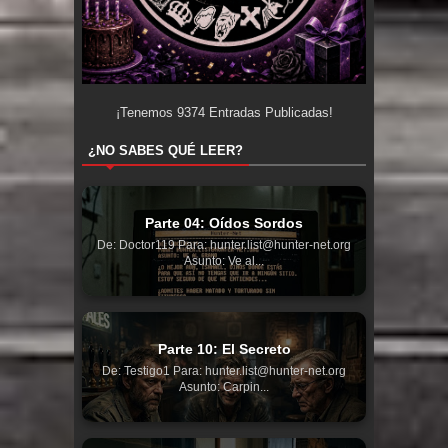
¡Tenemos
9374
Entradas Publicadas!
¿NO SABES QUÉ LEER?
Parte 04: Oídos Sordos
De: Doctor119 Para: hunter.list@hunter-net.org
Asunto: Ve al...
Parte 10: El Secreto
De: Testigo1 Para: hunter.list@hunter-net.org
Asunto: Carpin...