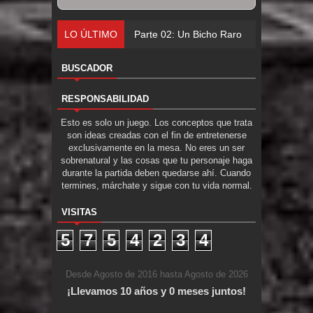
LO ÚLTIMO
Parte 02: Un Bicho Raro
BUSCADOR
RESPONSABILIDAD
Esto es solo un juego. Los conceptos que trata
son ideas creadas con el fin de entretenerse
exclusivamente en la mesa. No eres un ser
sobrenatural y las cosas que tu personaje haga
durante la partida deben quedarse ahí. Cuando
termines, márchate y sigue con tu vida normal.
VISITAS
5
7
5
4
2
3
4
Desde Agosto de 2016 hasta Agosto de 2026
¡Llevamos 10 años y 0 meses juntos!