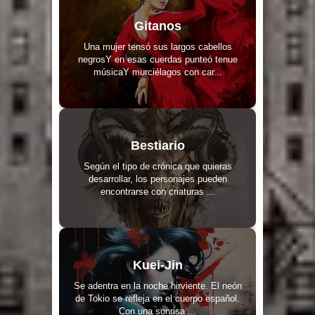
Gitanos
Una mujer tensó sus largos cabellos
negrosY en esas cuerdas punteó tenue
músicaY murciélagos con car...
Bestiario
Según el tipo de crónica que quieras
desarrollar, los personajes pueden
encontrarse con criaturas ...
Kuei-Jin
Se adentra en la noche hirviente. El neón
de Tokio se refleja en el cuerpo español.
Con una sonrisa ...