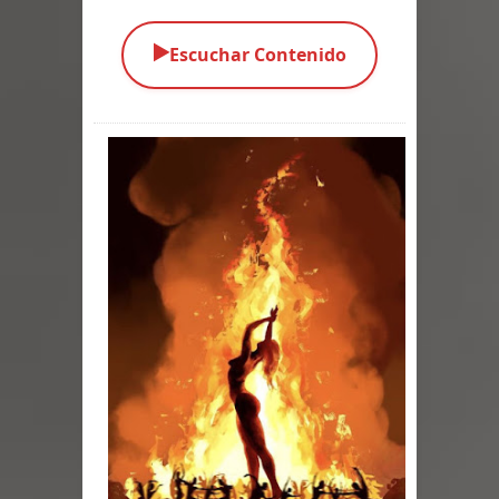
Parte 05: Los Horrores del Infierno
▶️
Escuchar Contenido
Parte 04: Oídos Sordos
Parte 03: La Traición
Parte 02: Vuelve el Hijo Prodigo
Parte 01: El Comienzo
Parte 01: El Enemigo Interior
Exaltados y Muertos Vivientes
Los Muertos se Levantan (Relato)
Los Monstruos más Buscados
Parte 09: Los Muertos Cuentan