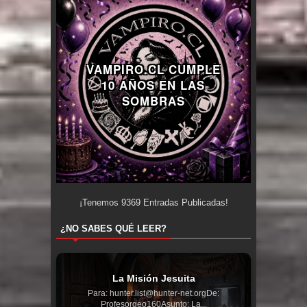
VAMPIRO.CL CUMPLE
10 AÑOS EN LAS
SOMBRAS
¡Tenemos
9369
Entradas Publicadas!
¿NO SABES QUÉ LEER?
La Misión Jesuita
Para: hunter.list@hunter-net.orgDe:
Profesorgeo160Asunto: La...