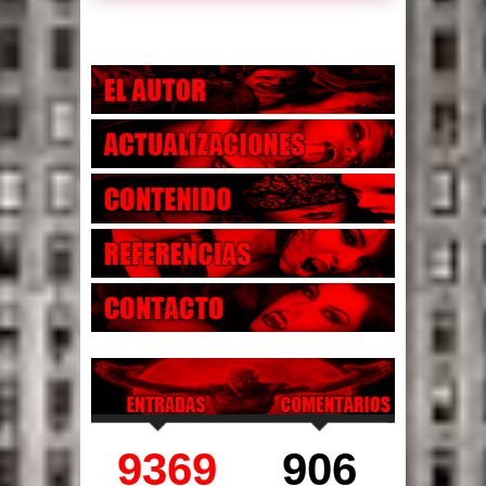
9369
906