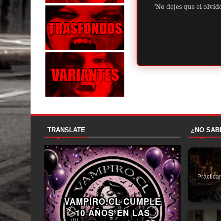
"No dejes que el olvid
TRANSLATE
¿NO SAB
Práctica
VAMPIRO.CL CUMPLE
10 AÑOS EN LAS