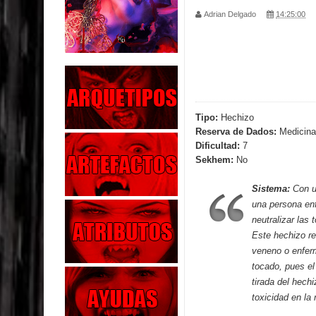
Adrian Delgado
14:25:00
Parte 04: Oídos Sordos
Parte 03: La Traición
Parte 02: Vuelve el Hijo Prodigo
Parte 01: El Comienzo
Tipo:
Hechizo
Reserva de Dados:
Medicina
Parte 01: El Enemigo Interior
Dificultad:
7
Sekhem:
No
Exaltados y Muertos Vivientes
Sistema:
Con u
Los Muertos se Levantan (Relato)
una persona enf
neutralizar las
Los Monstruos más Buscados
Este hechizo re
veneno o enfer
Parte 09: Los Muertos Cuentan Cuentos
tocado, pues el
tirada del hech
toxicidad en la