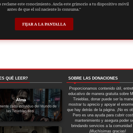
o reclame este conocimiento. Ancla este grimorio a tu dispositivo móvil
antes de que el sol naciente lo consuma."
FIJAR A LA PANTALLA
ES QUÉ LEER?
SOBRE LAS DONACIONES
Proporcionamos contenido útil, entre
educativo de manera gratuita sobre 
Tinieblas, donar puede ser la man
Alma
mostrar tu aprecio y apoyar el enorme
mente cada individuo del Mundo de
que hay detrás de la página. ¡No es ob
las Tinieblas tien...
Pero es una ayuda para cubrir cos
mantenimiento y asegura poder se
brindando servicios a la comunidad 
¡Muchísimas gracias!