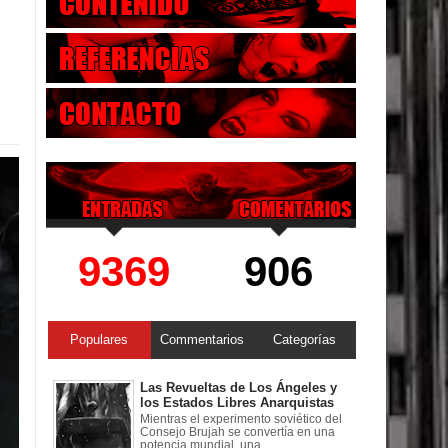
9369
906
Populares
Commentarios
Categorías
Las Revueltas de Los Ángeles y
los Estados Libres Anarquistas
Mientras el experimento soviético del
Consejo Brujah se convertía en una
potencia mundial, una ...