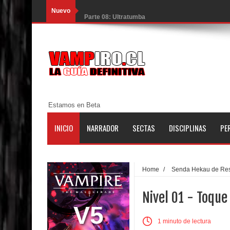
Nuevo
Parte 08: Ultratumba
Parte 07: Asuntos que Resolver
Parte 06: El Trato con los Muertos
Parte 05: Sitiados
Parte 04: Se Descubre el Pastel
Estamos en Beta
Parte 03: Una Piraña en el Bidé
INICIO
NARRADOR
SECTAS
DISCIPLINAS
PE
Parte 02: Los Muertos Gobiernan a los Vivos
Parte 01: Escondido a Plena Luz
Home
/
Senda Hekau de Res
Parte 02: El Enemigo de mi Enemigo
Nivel 01 - Toque
Parte 06: Coletazos
V5
1 minuto de lectura
Parte 05: Los Horrores del Infierno