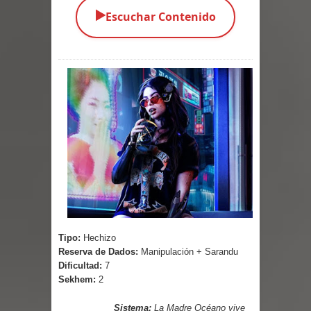
▶️
Escuchar Contenido
Parte 05: Los Horrores del Infierno
Parte 04: Oídos Sordos
Parte 03: La Traición
Parte 02: Vuelve el Hijo Prodigo
Parte 01: El Comienzo
Parte 01: El Enemigo Interior
Exaltados y Muertos Vivientes
Los Muertos se Levantan (Relato)
Tipo:
Hechizo
Reserva de Dados:
Manipulación + Sarandu
Los Monstruos más Buscados
Dificultad:
7
Sekhem:
2
Parte 09: Los Muertos Cuentan
Sistema:
La Madre Océano vive