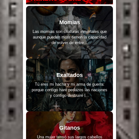
Momias
Las momias son criaturas inmortales que
aunque pueden morir tienen la capacidad
de volver de entre...
Exaltados
Tú eres mi hacha y mi arma de guerra:
porque contigo haré pedazos las naciones
y contigo destruiré l...
Gitanos
Una mujer tensó sus largos cabellos