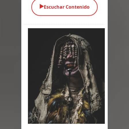
▶️
Escuchar Contenido
Parte 01: El Enemigo Interior
Exaltados y Muertos Vivientes
Los Muertos se Levantan (Relato)
Los Monstruos más Buscados
Alma
El Destructor
El Buscador
El Pueblo Protegido
Parte 05: Sitiados
Parte 04: Se Descubre el Pastel