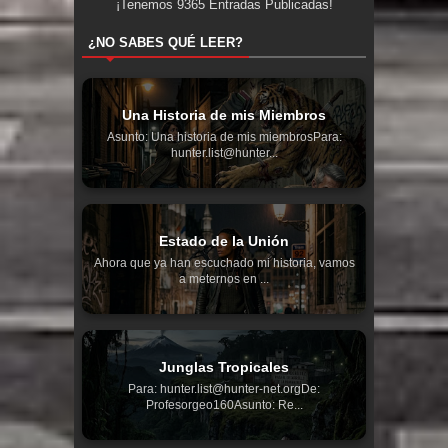
¡Tenemos
9365
Entradas Publicadas!
¿NO SABES QUÉ LEER?
Una Historia de mis Miembros
Asunto: Una historia de mis miembrosPara:
hunter.list@hunter...
Estado de la Unión
Ahora que ya han escuchado mi historia, vamos
a meternos en ...
Junglas Tropicales
Para: hunter.list@hunter-net.orgDe:
Profesorgeo160Asunto: Re...