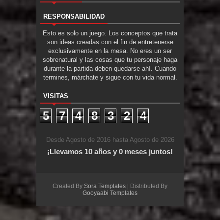
RESPONSABILIDAD
Esto es solo un juego. Los conceptos que trata
son ideas creadas con el fin de entretenerse
exclusivamente en la mesa. No eres un ser
sobrenatural y las cosas que tu personaje haga
durante la partida deben quedarse ahí. Cuando
termines, márchate y sigue con tu vida normal.
VISITAS
5
7
4
8
3
2
4
Desde Agosto de 2016 hasta Agosto de 2026
¡Llevamos 10 años y 0 meses juntos!
Created By
Sora Templates
| Distributed By
Gooyaabi Templates