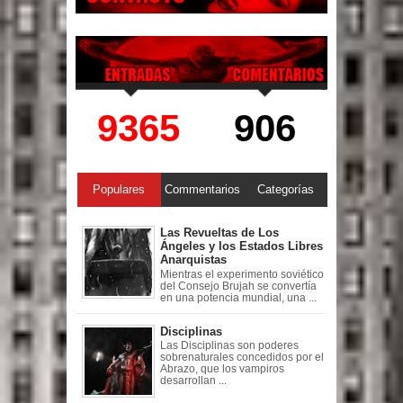
9365
906
Populares
Commentarios
Categorías
Las Revueltas de Los
Ángeles y los Estados Libres
Anarquistas
Mientras el experimento soviético
del Consejo Brujah se convertía
en una potencia mundial, una ...
Disciplinas
Las Disciplinas son poderes
sobrenaturales concedidos por el
Abrazo, que los vampiros
desarrollan ...