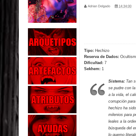
Adrian Delgado
14:34:00
Parte 04: Oídos Sordos
Parte 03: La Traición
Parte 02: Vuelve el Hijo Prodigo
Parte 01: El Comienzo
Tipo:
Hechizo
Reserva de Dados:
Ocultism
Parte 01: El Enemigo Interior
Dificultad:
7
Sekhem:
1
Exaltados y Muertos Vivientes
Sistema:
Tan s
Los Muertos se Levantan (Relato)
se pudre con la
a la vida, el ca
Los Monstruos más Buscados
corrupción para
hechizo ha sido
Parte 09: Los Muertos Cuentan Cuentos
milenios para p
leales a la orde
búsqueda del en
lo quemo litera