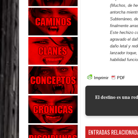
(Muchos, de he
antorcha mient
Subterráneo, de
finalmente arra
Este hechizo co
agravado el dañ
daño letal y re
lanzador toque,
habilidad funcio
Imprimir
PDF
El destino es una red
ENTRADAS RELACIONAD