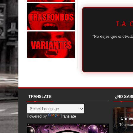
LA 
"No dejes que el olvid
TRANSLATE
¿NO SAB
Powered by
Translate
Críme
Técnica