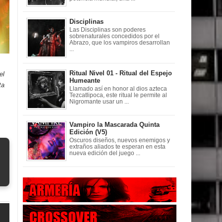
Disciplinas
Las Disciplinas son poderes
sobrenaturales concedidos por el
Abrazo, que los vampiros desarrollan
...
Ritual Nivel 01 - Ritual del Espejo
el
Humeante
ta
Llamado así en honor al dios azteca
Tezcatlipoca, este ritual le permite al
Nigromante usar un ...
Vampiro la Mascarada Quinta
Edición (V5)
Oscuros diseños, nuevos enemigos y
extraños aliados te esperan en esta
nueva edición del juego ...