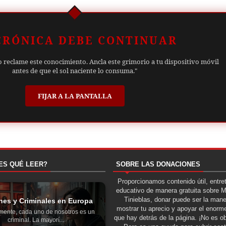
CRÓNICA DEBE CONTINUAR
o reclame este conocimiento. Ancla este grimorio a tu dispositivo móvil
antes de que el sol naciente lo consuma."
FIJAR A LA PANTALLA
ES QUÉ LEER?
SOBRE LAS DONACIONES
Proporcionamos contenido útil, entre
educativo de manera gratuita sobre 
Tinieblas, donar puede ser la man
nes y Criminales en Europa
mostrar tu aprecio y apoyar el enorme
mente, cada uno de nosotros es un
que hay detrás de la página. ¡No es ob
criminal. La mayorí...