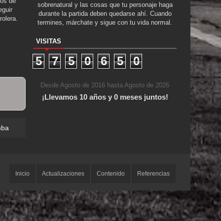
tos de
sobrenatural y las cosas que tu personaje haga
guir
durante la partida deben quedarse ahí. Cuando
rolera.
termines, márchate y sigue con tu vida normal.
VISITAS
5
7
5
0
6
5
0
Desde Agosto de 2016 hasta Agosto de 2026
¡Llevamos 10 años y 0 meses juntos!
mba
Inicio
Actualizaciones
Contenido
Referencias