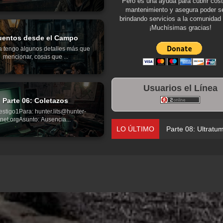
Pero es una ayuda para cubrir cos
mantenimiento y asegura poder se
brindando servicios a la comunidad 
¡Muchísimas gracias!
uentos desde el Campo
a tengo algunos detalles más que
mencionar, cosas que ...
Usuarios el Línea
Parte 06: Coletazos
estigo1Para: hunter.lits@hunter-
net.orgAsunto: Ausencia...
LO ÚLTIMO
Parte 08: Ultratu