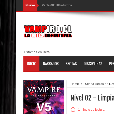
Nuevo
Parte 08: Ultratumba
Parte 07: Asuntos que Resolver
Parte 06: El Trato con los Muertos
Parte 05: Sitiados
Parte 04: Se Descubre el Pastel
Estamos en Beta
Parte 03: Una Piraña en el Bidé
INICIO
NARRADOR
SECTAS
DISCIPLINAS
PE
Parte 02: Los Muertos Gobiernan a los Vivos
Parte 01: Escondido a Plena Luz
Home
/
Senda Hekau de Res
Parte 02: El Enemigo de mi Enemigo
Nivel 02 - Limp
Parte 06: Coletazos
V5
1 minuto de lectura
Parte 05: Los Horrores del Infierno