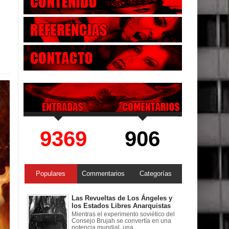
9369
906
Populares
Commentarios
Categorías
Las Revueltas de Los Ángeles y
los Estados Libres Anarquistas
Mientras el experimento soviético del
Consejo Brujah se convertía en una
potencia mundial, una ...