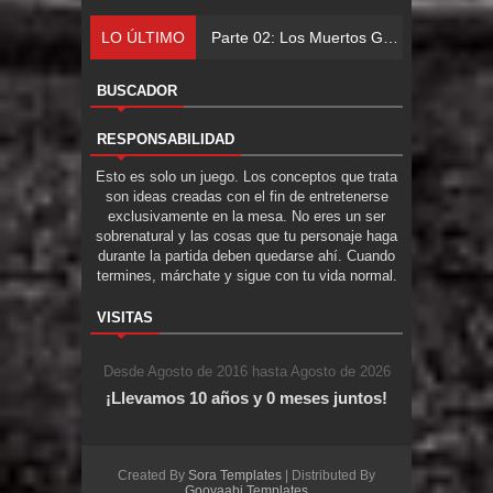
LO ÚLTIMO
Parte 02: Los Muertos Gobiernan a los Vivos
BUSCADOR
RESPONSABILIDAD
Esto es solo un juego. Los conceptos que trata
son ideas creadas con el fin de entretenerse
exclusivamente en la mesa. No eres un ser
sobrenatural y las cosas que tu personaje haga
durante la partida deben quedarse ahí. Cuando
termines, márchate y sigue con tu vida normal.
VISITAS
Desde Agosto de 2016 hasta Agosto de 2026
¡Llevamos 10 años y 0 meses juntos!
Created By
Sora Templates
| Distributed By
Gooyaabi Templates