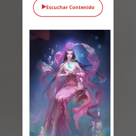
▶️
Escuchar Contenido
Parte 05: Sitiados
Parte 04: Se Descubre el Pastel
Parte 03: Una Piraña en el Bidé
Parte 02: Los Muertos Gobiernan a
los Vivos
Parte 01: Escondido a Plena Luz
Parte 02: El Enemigo de mi Enemigo
Parte 06: Coletazos
Parte 05: Los Horrores del Infierno
Parte 04: Oídos Sordos