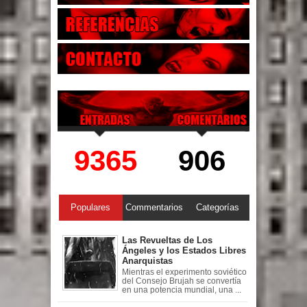
9365
906
Populares
Commentarios
Categorías
Las Revueltas de Los
Ángeles y los Estados Libres
Anarquistas
Mientras el experimento soviético
del Consejo Brujah se convertía
en una potencia mundial, una ...