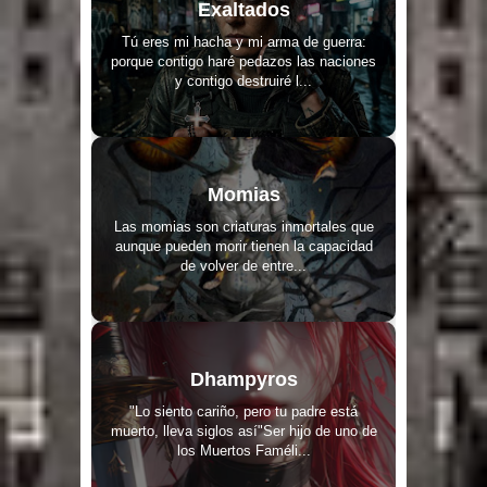
Exaltados
Tú eres mi hacha y mi arma de guerra:
porque contigo haré pedazos las naciones
y contigo destruiré l...
Momias
Las momias son criaturas inmortales que
aunque pueden morir tienen la capacidad
de volver de entre...
Dhampyros
"Lo siento cariño, pero tu padre está
muerto, lleva siglos así"Ser hijo de uno de
los Muertos Faméli...