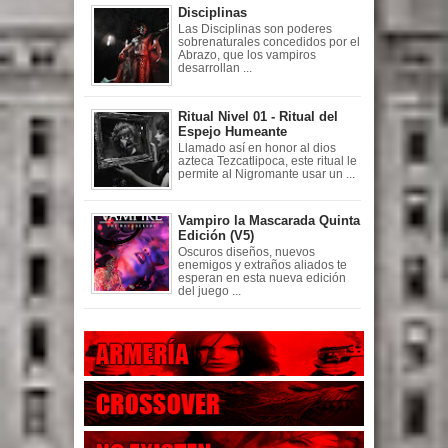
Disciplinas
Las Disciplinas son poderes
sobrenaturales concedidos por el
Abrazo, que los vampiros
desarrollan ...
Ritual Nivel 01 - Ritual del
Espejo Humeante
Llamado así en honor al dios
azteca Tezcatlipoca, este ritual le
permite al Nigromante usar un ...
Vampiro la Mascarada Quinta
Edición (V5)
Oscuros diseños, nuevos
enemigos y extraños aliados te
esperan en esta nueva edición
del juego ...