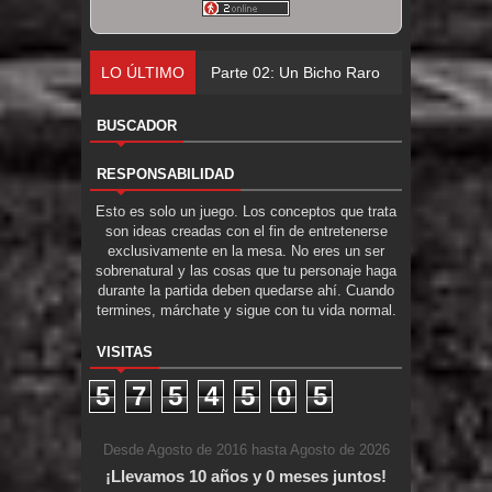
LO ÚLTIMO
Parte 02: Un Bicho Raro
BUSCADOR
RESPONSABILIDAD
Esto es solo un juego. Los conceptos que trata
son ideas creadas con el fin de entretenerse
exclusivamente en la mesa. No eres un ser
sobrenatural y las cosas que tu personaje haga
durante la partida deben quedarse ahí. Cuando
termines, márchate y sigue con tu vida normal.
VISITAS
5
7
5
4
5
0
5
Desde Agosto de 2016 hasta Agosto de 2026
¡Llevamos 10 años y 0 meses juntos!