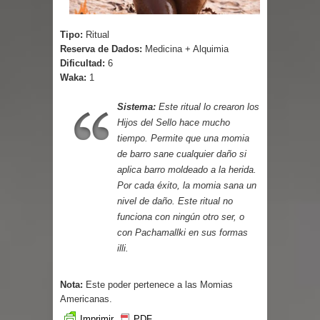
Parte 03: Reflexiones
Tipo:
Ritual
Reserva de Dados:
Medicina + Alquimia
Dificultad:
6
Waka:
1
Sistema:
Este ritual lo crearon los
Hijos del Sello hace mucho
tiempo. Permite que una momia
de barro sane cualquier daño si
aplica barro moldeado a la herida.
Por cada éxito, la momia sana un
nivel de daño. Este ritual no
funciona con ningún otro ser, o
con Pachamallki en sus formas
illi.
Nota:
Este poder pertenece a las Momias
Americanas.
Imprimir
PDF