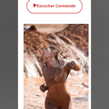
▶️
Escuchar Contenido
Parte 03: Una Piraña en el Bidé
Parte 02: Los Muertos Gobiernan a
los Vivos
Parte 01: Escondido a Plena Luz
Parte 02: El Enemigo de mi Enemigo
Parte 06: Coletazos
Parte 05: Los Horrores del Infierno
Parte 04: Oídos Sordos
Parte 03: La Traición
Parte 02: Vuelve el Hijo Prodigo