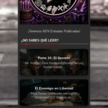
¡Tenemos
9374
Entradas Publicadas!
¿NO SABES QUÉ LEER?
Parte 10: El Secreto
De: Testigo1 Para: hunter.list@hunter-net.org
Asunto: Carpin...
El Enemigo en Libertad
Para: hunter.list@hunter-net.orgDe:
Dictadora11CC:Algunas ve...