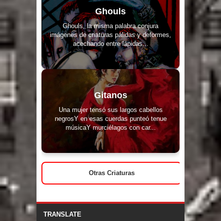
Ghouls
Ghouls, la misma palabra conjura
imágenes de criaturas pálidas y deformes,
acechando entre lápidas...
Gitanos
Una mujer tensó sus largos cabellos
negrosY en esas cuerdas punteó tenue
músicaY murciélagos con car...
Otras Criaturas
TRANSLATE