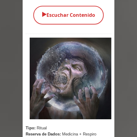
Parte 03: La Traición
▶️
Escuchar Contenido
Parte 02: Vuelve el Hijo Prodigo
Parte 01: El Comienzo
Parte 01: El Enemigo Interior
Exaltados y Muertos Vivientes
Los Muertos se Levantan (Relato)
Los Monstruos más Buscados
Parte 09: Los Muertos Cuentan
Cuentos
Parte 08: Ultratumba
Tipo:
Ritual
Reserva de Dados:
Medicina + Respiro