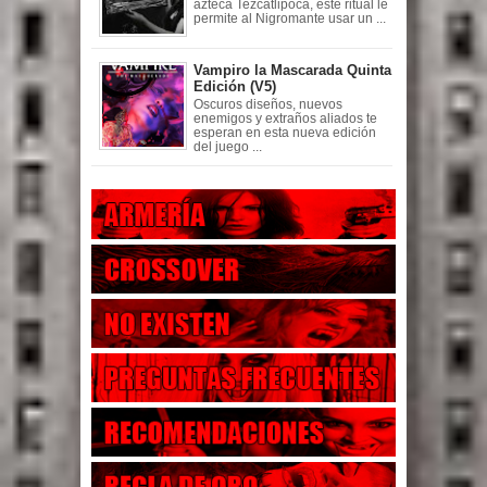
azteca Tezcatlipoca, este ritual le
permite al Nigromante usar un ...
Vampiro la Mascarada Quinta
Edición (V5)
Oscuros diseños, nuevos
enemigos y extraños aliados te
esperan en esta nueva edición
del juego ...