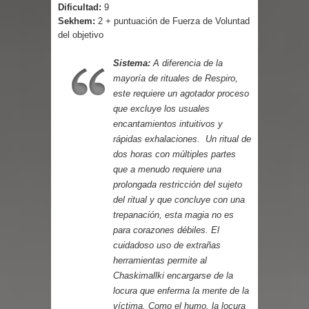
Parte 07: Asuntos que Resolver
Dificultad:
9
Sekhem:
2 + puntuación de Fuerza de Voluntad
del objetivo
Sistema:
A diferencia de la
mayoría de rituales de Respiro,
este requiere un agotador proceso
que excluye los usuales
encantamientos intuitivos y
rápidas exhalaciones. Un ritual de
dos horas con múltiples partes
que a menudo requiere una
prolongada restricción del sujeto
del ritual y que concluye con una
trepanación, esta magia no es
para corazones débiles. El
cuidadoso uso de extrañas
herramientas permite al
Chaskimallki encargarse de la
locura que enferma la mente de la
víctima. Como el humo, la locura