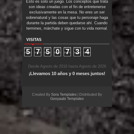
Esto es solo un juego. Los conceptos que trata
son ideas creadas con el fin de entretenerse
exclusivamente en la mesa. No eres un ser
sobrenatural y las cosas que tu personaje haga
durante la partida deben quedarse ahí. Cuando
termines, márchate y sigue con tu vida normal.
VISITAS
5
7
5
0
7
3
4
Desde Agosto de 2016 hasta Agosto de 2026
¡Llevamos 10 años y 0 meses juntos!
Created By
Sora Templates
| Distributed By
Gooyaabi Templates