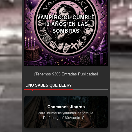
VAMPIRO.CL CUMPLE
10 AÑOS EN LAS
SOMBRAS
¡Tenemos
9365
Entradas Publicadas!
¿NO SABES QUÉ LEER?
Chamanes Jibaros
Para: hunter.list@hunter-net.orgDe:
Profesorgeo160Asunto: Ch...