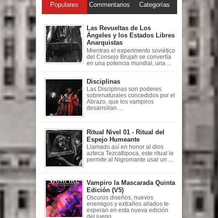
Populares
Commentarios
Categorías
Las Revueltas de Los
Ángeles y los Estados Libres
Anarquistas
Mientras el experimento soviético
del Consejo Brujah se convertía
en una potencia mundial, una ...
Disciplinas
Las Disciplinas son poderes
sobrenaturales concedidos por el
Abrazo, que los vampiros
desarrollan ...
Ritual Nivel 01 - Ritual del
Espejo Humeante
Llamado así en honor al dios
azteca Tezcatlipoca, este ritual le
permite al Nigromante usar un ...
Vampiro la Mascarada Quinta
Edición (V5)
Oscuros diseños, nuevos
enemigos y extraños aliados te
esperan en esta nueva edición
del juego ...