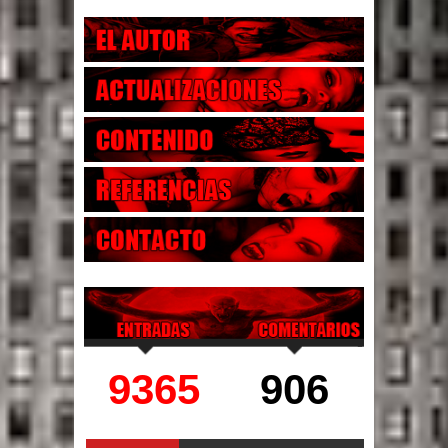
9365
906