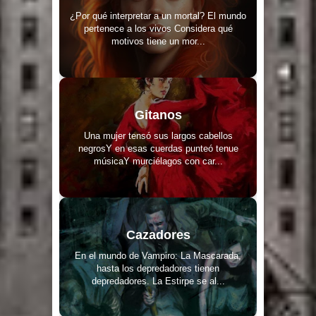
¿Por qué interpretar a un mortal? El mundo
pertenece a los vivos Considera qué
motivos tiene un mor...
Gitanos
Una mujer tensó sus largos cabellos
negrosY en esas cuerdas punteó tenue
músicaY murciélagos con car...
Cazadores
En el mundo de Vampiro: La Mascarada,
hasta los depredadores tienen
depredadores. La Estirpe se al...