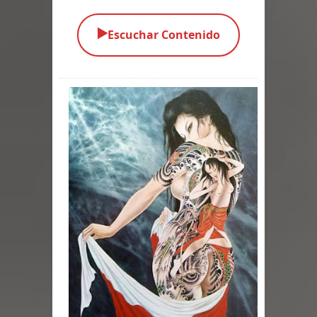
Parte 05: Sitiados
▶️
Escuchar Contenido
Parte 04: Se Descubre el Pastel
Parte 03: Una Piraña en el Bidé
Parte 02: Los Muertos Gobiernan a
los Vivos
Parte 01: Escondido a Plena Luz
Parte 02: El Enemigo de mi Enemigo
Parte 06: Coletazos
Parte 05: Los Horrores del Infierno
Parte 04: Oídos Sordos