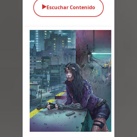
▶️
Escuchar Contenido
Parte 03: Una Piraña en el Bidé
Parte 02: Los Muertos Gobiernan a
los Vivos
Parte 01: Escondido a Plena Luz
Parte 02: El Enemigo de mi Enemigo
Parte 06: Coletazos
Parte 05: Los Horrores del Infierno
Parte 04: Oídos Sordos
Parte 03: La Traición
Parte 02: Vuelve el Hijo Prodigo