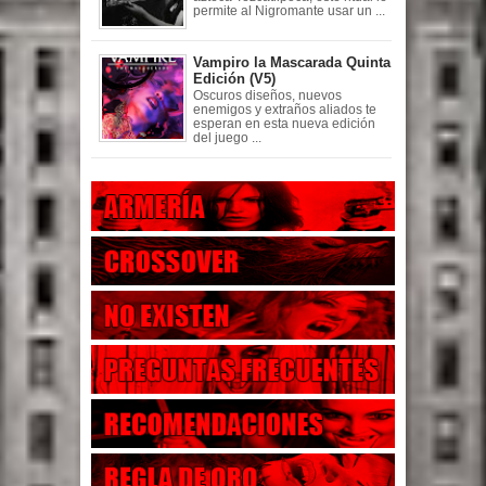
permite al Nigromante usar un ...
Vampiro la Mascarada Quinta
Edición (V5)
Oscuros diseños, nuevos
enemigos y extraños aliados te
esperan en esta nueva edición
del juego ...