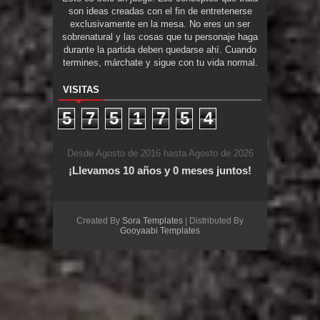
son ideas creadas con el fin de entretenerse
exclusivamente en la mesa. No eres un ser
sobrenatural y las cosas que tu personaje haga
durante la partida deben quedarse ahí. Cuando
termines, márchate y sigue con tu vida normal.
VISITAS
5
7
5
1
7
5
4
Desde Agosto de 2016 hasta Agosto de 2026
¡Llevamos 10 años y 0 meses juntos!
Created By
Sora Templates
| Distributed By
Gooyaabi Templates