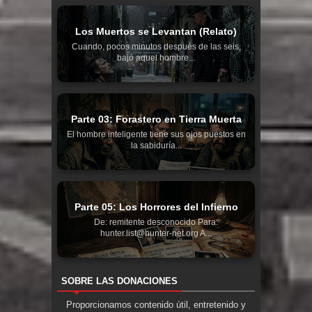
Los Muertos se Levantan (Relato)
Cuando, pocos minutos después de las seis,
bajó aquel hombre...
Parte 03: Forastero en Tierra Muerta
El hombre inteligente tiene sus ojos puestos en
la sabiduría...
Parte 05: Los Horrores del Infierno
De: remitente desconocido Para:
hunter.list@hunter-net.org A...
SOBRE LAS DONACIONES
Proporcionamos contenido útil, entretenido y