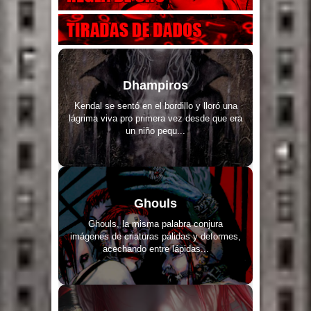
Dhampiros
Kendal se sentó en el bordillo y lloró una
lágrima viva pro primera vez desde que era
un niño pequ...
Ghouls
Ghouls, la misma palabra conjura
imágenes de criaturas pálidas y deformes,
acechando entre lápidas...