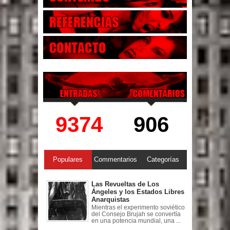
9374
906
Populares
Commentarios
Categorías
Las Revueltas de Los
Ángeles y los Estados Libres
Anarquistas
Mientras el experimento soviético
del Consejo Brujah se convertía
en una potencia mundial, una ...