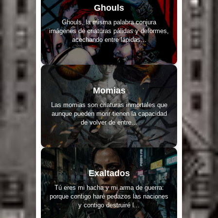
Ghouls
Ghouls, la misma palabra conjura
imágenes de criaturas pálidas y deformes,
acechando entre lápidas...
Momias
Las momias son criaturas inmortales que
aunque pueden morir tienen la capacidad
de volver de entre...
Exaltados
Tú eres mi hacha y mi arma de guerra:
porque contigo haré pedazos las naciones
y contigo destruiré l...