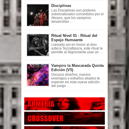
Disciplinas
Las Disciplinas son poderes
sobrenaturales concedidos por el
Abrazo, que los vampiros
desarrollan ...
Ritual Nivel 01 - Ritual del
Espejo Humeante
Llamado así en honor al dios
azteca Tezcatlipoca, este ritual le
permite al Nigromante usar un ...
Vampiro la Mascarada Quinta
Edición (V5)
Oscuros diseños, nuevos
enemigos y extraños aliados te
esperan en esta nueva edición
del juego ...