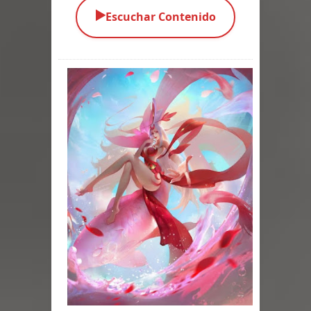
▶️
Escuchar Contenido
Parte 03: Una Piraña en el Bidé
Parte 02: Los Muertos Gobiernan a
los Vivos
Parte 01: Escondido a Plena Luz
Parte 02: El Enemigo de mi Enemigo
Parte 06: Coletazos
Parte 05: Los Horrores del Infierno
Parte 04: Oídos Sordos
Parte 03: La Traición
Parte 02: Vuelve el Hijo Prodigo