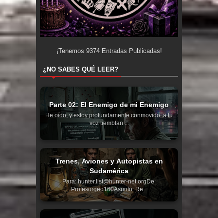
¡Tenemos
9374
Entradas Publicadas!
¿NO SABES QUÉ LEER?
Parte 02: El Enemigo de mi Enemigo
He oído, y estoy profundamente conmovido; a tu
voz tiemblan ...
Trenes, Aviones y Autopistas en
Sudamérica
Para: hunter.list@hunter-net.orgDe:
Profesorgeo160Asunto: Re...