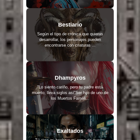
Bestiario
Según el tipo de crónica que quieras
desarrollar, los personajes pueden
encontrarse con criaturas ...
Dhampyros
"Lo siento cariño, pero tu padre está
muerto, lleva siglos así"Ser hijo de uno de
los Muertos Faméli...
Exaltados
Tú eres mi hacha y mi arma de guerra: