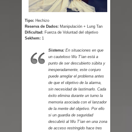
Parte 01: Escondido a Plena Luz
Tipo:
Hechizo
Reserva de Dados:
Manipulación + Lung Tan
Dificultad:
Fuerza de Voluntad del objetivo
Sekhem:
1
Sistema:
En situaciones en que
un cauteloso Wu T’ian está a
punto de ser descubierto súbita y
inesperadamente, este conjuro
puede arreglar el problema antes
de que el objetivo de la alarma,
sin necesidad de lastimarlo. Cada
éxito elimina durante un turno la
memoria asociada con el lanzador
de la mente del objetivo. Por ello
si un guardia de seguridad
descubrió al Wu T’ian en una zona
de acceso restringido hace tres