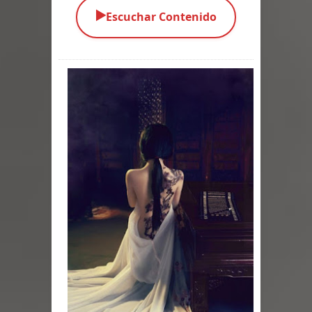
▶️
Escuchar Contenido
Parte 09: Los Muertos Cuentan
Cuentos
Parte 08: Ultratumba
Parte 07: Asuntos que Resolver
Parte 06: El Trato con los Muertos
Parte 05: Sitiados
Parte 04: Se Descubre el Pastel
Parte 03: Una Piraña en el Bidé
Parte 02: Los Muertos Gobiernan a
los Vivos