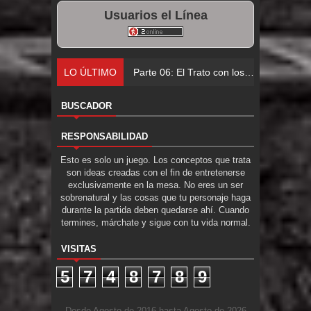
Usuarios el Línea
LO ÚLTIMO
Parte 06: El Trato con los Muertos
BUSCADOR
RESPONSABILIDAD
Esto es solo un juego. Los conceptos que trata
son ideas creadas con el fin de entretenerse
exclusivamente en la mesa. No eres un ser
sobrenatural y las cosas que tu personaje haga
durante la partida deben quedarse ahí. Cuando
termines, márchate y sigue con tu vida normal.
VISITAS
5
7
4
8
7
8
9
Desde Agosto de 2016 hasta Agosto de 2026