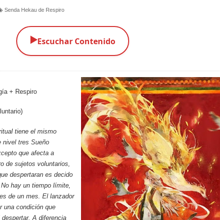
Senda Hekau de Respiro
▶️
Escuchar Contenido
gía + Respiro
luntario)
ritual tiene el mismo
e
nivel tres Sueño
xcepto que afecta a
o de sujetos voluntarios,
que despertaran es decido
. No hay un tiempo límite,
es de un mes. El lanzador
r una condición que
despertar. A diferencia