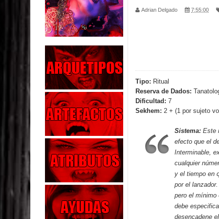
Adrian Delgado
7:55:00
Parte 02: Los Muertos Gobiernan a los Vivos
Parte 01: Escondido a Plena Luz
Parte 02: El Enemigo de mi Enemigo
Parte 06: Coletazos
Tipo:
Ritual
Reserva de Dados:
Tanatolo
Parte 05: Los Horrores del Infierno
Dificultad:
7
Sekhem:
2 + (1 por sujeto vo
Parte 04: Oídos Sordos
Sistema:
Este 
Parte 03: La Traición
efecto que el d
Interminable
, e
Parte 02: Vuelve el Hijo Prodigo
cualquier númer
y el tiempo en 
Parte 03: Reflexiones
por el lanzador
pero el mínimo 
debe especifica
desencadene el 