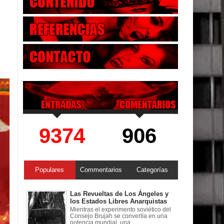
9374
906
Populares
Commentarios
Categorías
Las Revueltas de Los Ángeles y
los Estados Libres Anarquistas
Mientras el experimento soviético del
Consejo Brujah se convertía en una
potencia mundial, una ...