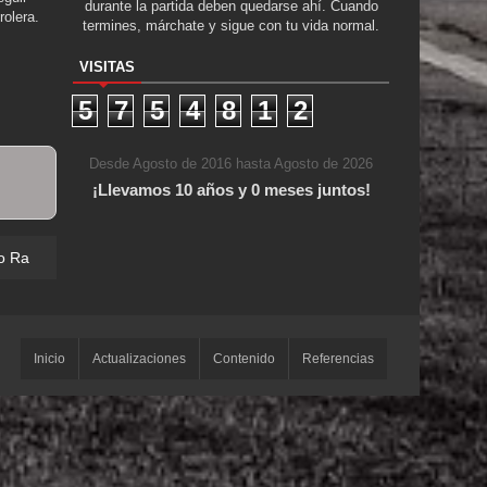
durante la partida deben quedarse ahí. Cuando
rolera.
termines, márchate y sigue con tu vida normal.
VISITAS
5
7
5
4
8
1
2
Desde Agosto de 2016 hasta Agosto de 2026
¡Llevamos 10 años y 0 meses juntos!
o Raro
Inicio
Actualizaciones
Contenido
Referencias