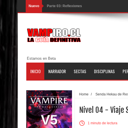
Nuevo
Parte 02: Un Bicho Raro
Parte 01: Una Misión de Locos
Parte 03: Forastero en Tierra Muerta
Parte 10: El Secreto
Parte 09: Los Muertos Cuentan Cuentos
Estamos en Beta
Parte 08: Ultratumba
INICIO
NARRADOR
SECTAS
DISCIPLINAS
PE
Parte 07: Asuntos que Resolver
Parte 06: El Trato con los Muertos
Home
/
Senda Hekau de Res
Parte 05: Sitiados
Nivel 04 - Viaje 
Parte 04: Se Descubre el Pastel
V5
1 minuto de lectura
Parte 03: Una Piraña en el Bidé