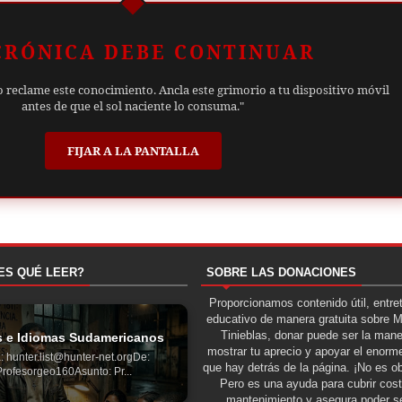
CRÓNICA DEBE CONTINUAR
o reclame este conocimiento. Ancla este grimorio a tu dispositivo móvil
antes de que el sol naciente lo consuma."
FIJAR A LA PANTALLA
ES QUÉ LEER?
SOBRE LAS DONACIONES
Proporcionamos contenido útil, entre
educativo de manera gratuita sobre 
Tinieblas, donar puede ser la man
s e Idiomas Sudamericanos
mostrar tu aprecio y apoyar el enorme
: hunter.list@hunter-net.orgDe:
que hay detrás de la página. ¡No es ob
Profesorgeo160Asunto: Pr...
Pero es una ayuda para cubrir cos
mantenimiento y asegura poder se