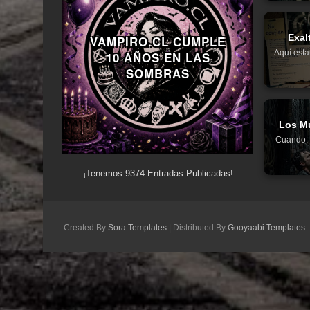
Exal
VAMPIRO.CL CUMPLE
Aquí esta
10 AÑOS EN LAS
SOMBRAS
Los Mu
Cuando, 
¡Tenemos
9374
Entradas Publicadas!
Created By
Sora Templates
| Distributed By
Gooyaabi Templates