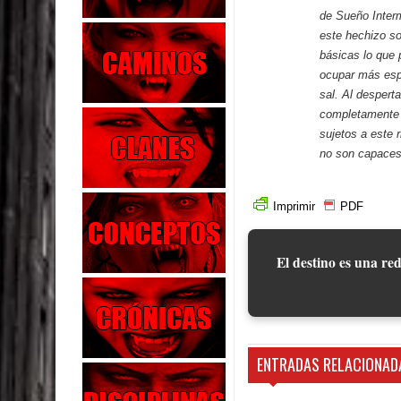
de Sueño Interm
este hechizo so
básicas lo que 
ocupar más esp
sal. Al despert
completamente r
sujetos a este 
no son capaces 
Imprimir
PDF
El destino es una red
ENTRADAS RELACIONAD