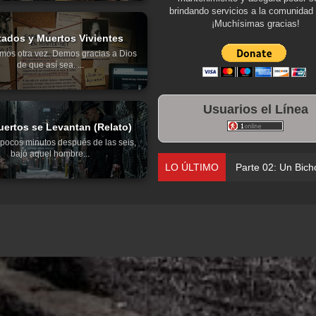
brindando servicios a la comunidad 
¡Muchísimas gracias!
tados y Muertos Vivientes
mos otra vez. Demos gracias a Dios
de que así sea. ...
Usuarios el Línea
ertos se Levantan (Relato)
pocos minutos después de las seis,
bajó aquel hombre...
LO ÚLTIMO
Parte 02: Un Bich