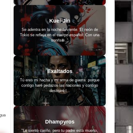
Kuei-Jin
Se adentra en la noche hirviente. El neón de
Tokio se refleja en el cuerpo español. Con una
sonrisa ...
Exaltados
Tú eres mi hacha y mi arma de guerra: porque
contigo haré pedazos las naciones y contigo
destruiré l...
igua
Dhampyros
"Lo siento cariño, pero tu padre está muerto,