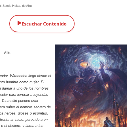
Senda Hekau de Alitu
▶️
Escuchar Contenido
+ Alitu
eador, Wiracocha llego desde el
anto hombre como mujer. El
e llamar a uno de los nombres
eador para invocar a leyendas
s Teomallki pueden usar
ara saber el nombre secreto de
os héroes, dioses o espíritus.
renta al vacio, parecido a un
 o el desierto y llama a los