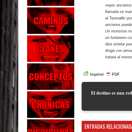
viejos ancianos.
llamada se mani
al Teomallki po
ancianos pueden
Un monstruo ma
un fontanero co
dios estelar p
droga con armas
tratará al meno
Imprimir
PDF
El destino es una red
ENTRADAS RELACIONAD