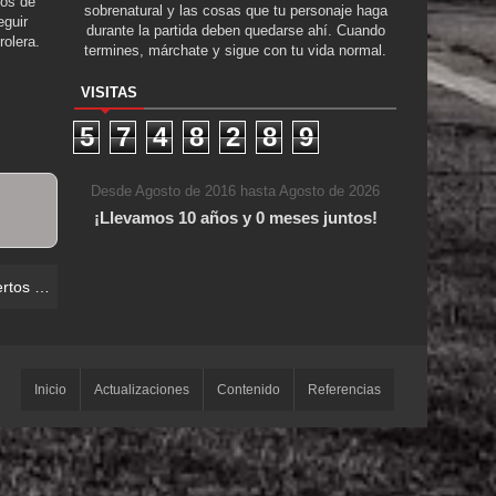
tos de
sobrenatural y las cosas que tu personaje haga
guir
durante la partida deben quedarse ahí. Cuando
rolera.
termines, márchate y sigue con tu vida normal.
VISITAS
5
7
4
8
2
8
9
Desde Agosto de 2016 hasta Agosto de 2026
¡Llevamos 10 años y 0 meses juntos!
 los Vivos
Inicio
Actualizaciones
Contenido
Referencias