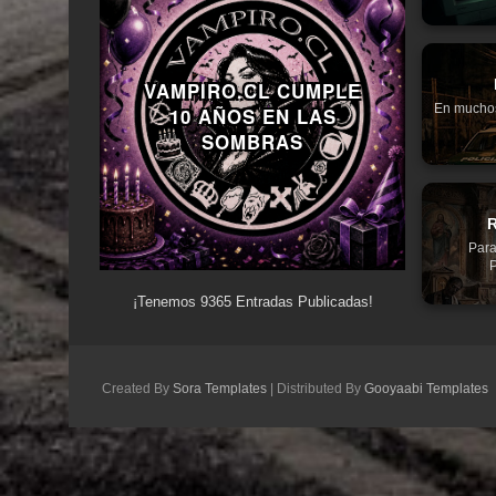
VAMPIRO.CL CUMPLE
En muchos 
10 AÑOS EN LAS
SOMBRAS
R
Para
P
¡Tenemos
9365
Entradas Publicadas!
Created By
Sora Templates
| Distributed By
Gooyaabi Templates