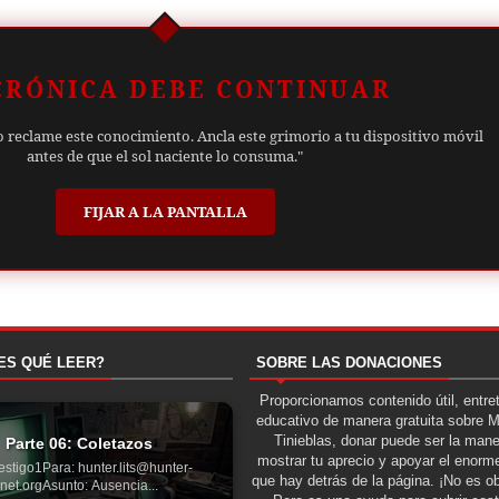
CRÓNICA DEBE CONTINUAR
o reclame este conocimiento. Ancla este grimorio a tu dispositivo móvil
antes de que el sol naciente lo consuma."
FIJAR A LA PANTALLA
ES QUÉ LEER?
SOBRE LAS DONACIONES
Proporcionamos contenido útil, entre
educativo de manera gratuita sobre 
Tinieblas, donar puede ser la man
Parte 06: Coletazos
mostrar tu aprecio y apoyar el enorme
estigo1Para: hunter.lits@hunter-
que hay detrás de la página. ¡No es ob
net.orgAsunto: Ausencia...