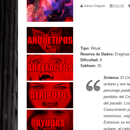
Adrian Delgado
8:01:00
Los Muertos se Levantan (Relato)
Los Monstruos más Buscados
Alma
El Destructor
Tipo:
Ritual
Reserva de Dados:
Enigmas 
El Buscador
Dificultad:
8
Sekhem:
25
El Pueblo Protegido
Sistema:
El Cr
Parte 05: Sitiados
océano y era t
personaje pued
Parte 04: Se Descubre el Pastel
perdidos del Cr
del pasado. Lo
Parte 03: Una Piraña en el Bidé
Conocimiento p
monstruos, viej
Entonces se enf
océano, el cielo