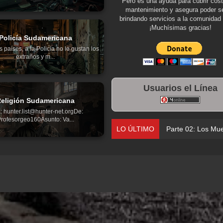
Pero es una ayuda para cubrir cos
mantenimiento y asegura poder se
brindando servicios a la comunidad 
¡Muchísimas gracias!
Policía Sudamericana
países, a la Policía no le gustan los
extraños y m...
Usuarios el Línea
eligión Sudamericana
: hunter.list@hunter-net.orgDe:
rofesorgeo160Asunto: Va...
LO ÚLTIMO
Parte 02: Los Muertos Gobiernan a