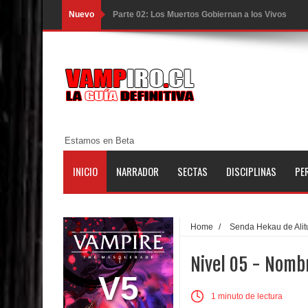
Nuevo
Parte 02: Los Muertos Gobiernan a los Vivos
Parte 01: Escondido a Plena Luz
Parte 02: El Enemigo de mi Enemigo
Parte 06: Coletazos
Parte 05: Los Horrores del Infierno
Estamos en Beta
Parte 04: Oídos Sordos
INICIO
NARRADOR
SECTAS
DISCIPLINAS
PE
Parte 03: La Traición
Parte 02: Vuelve el Hijo Prodigo
Home
/
Senda Hekau de Alit
Parte 01: El Comienzo
Nivel 05 - Nomb
Parte 01: El Enemigo Interior
V5
1 minuto de lectura
Exaltados y Muertos Vivientes