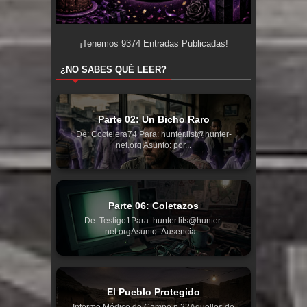
¡Tenemos
9374
Entradas Publicadas!
¿NO SABES QUÉ LEER?
Parte 02: Un Bicho Raro
De: Coctelera74 Para: hunter.list@hunter-
net.org Asunto: por...
Parte 06: Coletazos
De: Testigo1Para: hunter.lits@hunter-
net.orgAsunto: Ausencia...
El Pueblo Protegido
Informe Médico de Campo n.22Aquellos de