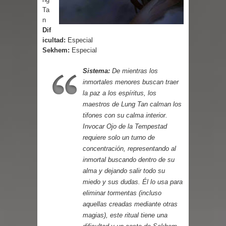
Parte 03: Reflexiones
Ta
n
Dif
icultad:
Especial
Sekhem:
Especial
Sistema:
De mientras los
inmortales menores buscan traer
la paz a los espíritus, los
maestros de Lung Tan calman los
tifones con su calma interior.
Invocar Ojo de la Tempestad
requiere solo un turno de
concentración, representando al
inmortal buscando dentro de su
alma y dejando salir todo su
miedo y sus dudas. Él lo usa para
eliminar tormentas (incluso
aquellas creadas mediante otras
magias), este ritual tiene una