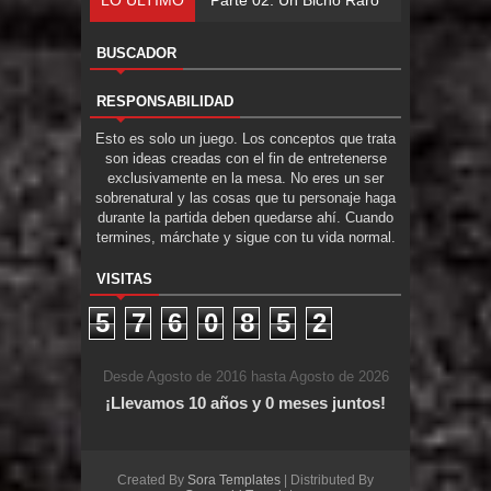
BUSCADOR
RESPONSABILIDAD
Esto es solo un juego. Los conceptos que trata
son ideas creadas con el fin de entretenerse
exclusivamente en la mesa. No eres un ser
sobrenatural y las cosas que tu personaje haga
durante la partida deben quedarse ahí. Cuando
termines, márchate y sigue con tu vida normal.
VISITAS
5
7
6
0
8
5
2
Desde Agosto de 2016 hasta Agosto de 2026
¡Llevamos 10 años y 0 meses juntos!
Created By
Sora Templates
| Distributed By