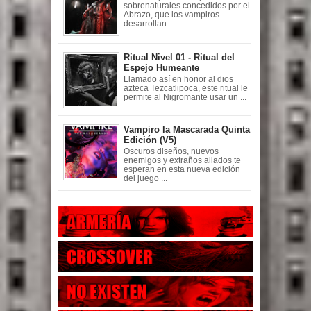
sobrenaturales concedidos por el
Abrazo, que los vampiros
desarrollan ...
Ritual Nivel 01 - Ritual del
Espejo Humeante
Llamado así en honor al dios
azteca Tezcatlipoca, este ritual le
permite al Nigromante usar un ...
Vampiro la Mascarada Quinta
Edición (V5)
Oscuros diseños, nuevos
enemigos y extraños aliados te
esperan en esta nueva edición
del juego ...