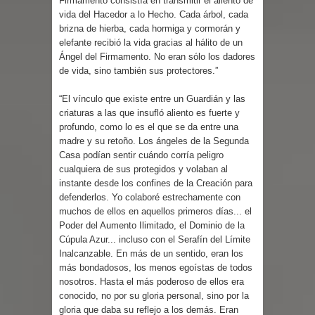
Firmamento consistía en transmitir el aliento de
vida del Hacedor a lo Hecho. Cada árbol, cada
brizna de hierba, cada hormiga y cormorán y
elefante recibió la vida gracias al hálito de un
Ángel del Firmamento. No eran sólo los dadores
de vida, sino también sus protectores.”
“El vínculo que existe entre un Guardián y las
criaturas a las que insufló aliento es fuerte y
profundo, como lo es el que se da entre una
madre y su retoño. Los ángeles de la Segunda
Casa podían sentir cuándo corría peligro
cualquiera de sus protegidos y volaban al
instante desde los confines de la Creación para
defenderlos. Yo colaboré estrechamente con
muchos de ellos en aquellos primeros días... el
Poder del Aumento Ilimitado, el Dominio de la
Cúpula Azur... incluso con el Serafín del Límite
Inalcanzable. En más de un sentido, eran los
más bondadosos, los menos egoístas de todos
nosotros. Hasta el más poderoso de ellos era
conocido, no por su gloria personal, sino por la
gloria que daba su reflejo a los demás. Eran