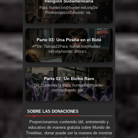
Religión Sudamericana
Para: hunter.list@hunter-net.orgDe:
Profesorgeo160Asunto: Va...
Parte 03: Una Piraña en el Bidé
De: Taxista22Para: hunter.list@hunter-
net.orgAsunto: ahora c...
Parte 02: Un Bicho Raro
De: Coctelera74 Para: hunter.list@hunter-
net.org Asunto: por...
SOBRE LAS DONACIONES
Proporcionamos contenido útil, entretenido y
educativo de manera gratuita sobre Mundo de
Tinieblas, donar puede ser la manera de mostrar