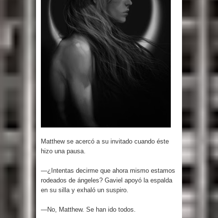
Matthew se acercó a su invitado cuando éste
hizo una pausa.
—¿Intentas decirme que ahora mismo estamos
rodeados de ángeles? Gaviel apoyó la espalda
en su silla y exhaló un suspiro.
—No, Matthew. Se han ido todos.