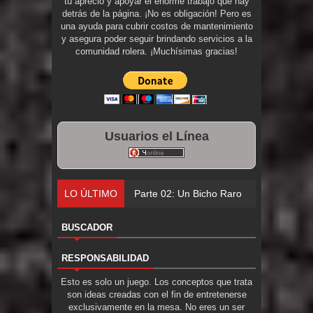
tu aprecio y apoyar el enorme trabajo que hay
detrás de la página. ¡No es obligación! Pero es
una ayuda para cubrir costos de mantenimiento
y asegura poder seguir brindando servicios a la
comunidad rolera. ¡Muchísimas gracias!
Usuarios el Línea
LO ÚLTIMO
Parte 02: Un Bicho Raro
BUSCADOR
RESPONSABILIDAD
Esto es solo un juego. Los conceptos que trata
son ideas creadas con el fin de entretenerse
exclusivamente en la mesa. No eres un ser