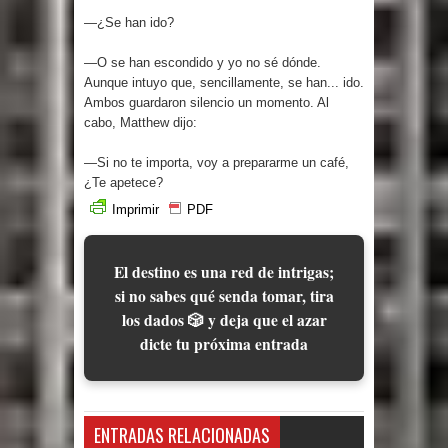
—¿Se han ido?
—O se han escondido y yo no sé dónde.
Aunque intuyo que, sencillamente, se han... ido.
Ambos guardaron silencio un momento. Al
cabo, Matthew dijo:
—Si no te importa, voy a prepararme un café,
¿Te apetece?
Imprimir
PDF
El destino es una red de intrigas;
si no sabes qué senda tomar, tira
los dados 🎲 y deja que el azar
dicte tu próxima entrada
ENTRADAS RELACIONADAS