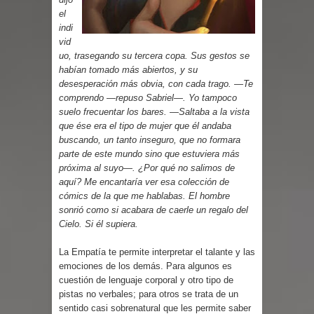
Parte 03: Reflexiones
el
indi
vid
uo, trasegando su tercera copa. Sus gestos se
habían tomado más abiertos, y su
desesperación más obvia, con cada trago. —Te
comprendo —repuso Sabriel—. Yo tampoco
suelo frecuentar los bares. —Saltaba a la vista
que ése era el tipo de mujer que él andaba
buscando, un tanto inseguro, que no formara
parte de este mundo sino que estuviera más
próxima al suyo—. ¿Por qué no salimos de
aquí? Me encantaría ver esa colección de
cómics de la que me hablabas. El hombre
sonrió como si acabara de caerle un regalo del
Cielo. Si él supiera.
La Empatía te permite interpretar el talante y las
emociones de los demás. Para algunos es
cuestión de lenguaje corporal y otro tipo de
pistas no verbales; para otros se trata de un
sentido casi sobrenatural que les permite saber