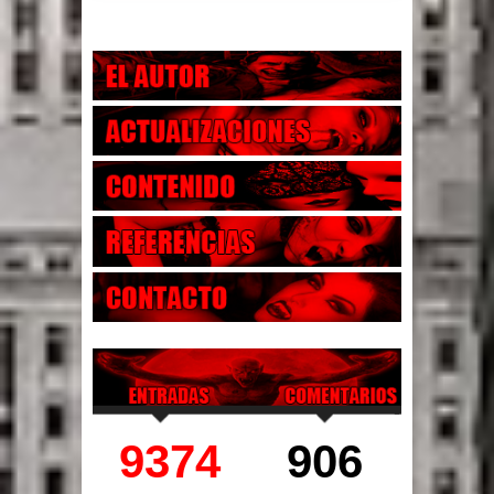
9374
906