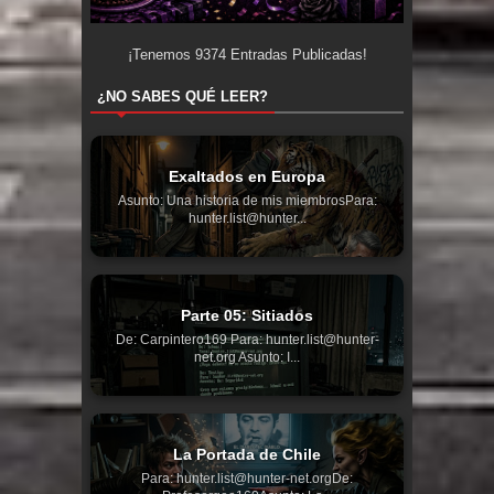
¡Tenemos
9374
Entradas Publicadas!
¿NO SABES QUÉ LEER?
Exaltados en Europa
Asunto: Una historia de mis miembrosPara:
hunter.list@hunter...
Parte 05: Sitiados
De: Carpintero169 Para: hunter.list@hunter-
net.org Asunto: I...
La Portada de Chile
Para: hunter.list@hunter-net.orgDe: