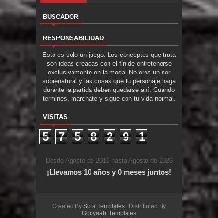
BUSCADOR
RESPONSABILIDAD
Esto es solo un juego. Los conceptos que trata
son ideas creadas con el fin de entretenerse
exclusivamente en la mesa. No eres un ser
sobrenatural y las cosas que tu personaje haga
durante la partida deben quedarse ahí. Cuando
termines, márchate y sigue con tu vida normal.
VISITAS
5
7
5
8
2
9
1
Desde Agosto de 2016 hasta Agosto de 2026
¡Llevamos 10 años y 0 meses juntos!
Created By
Sora Templates
| Distributed By
Gooyaabi Templates