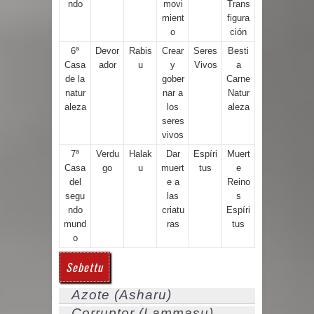
ndo
movi
Trans
mient
figura
o
ción
6ª
Devor
Rabis
Crear
Seres
Besti
Casa
ador
u
y
Vivos
a
de la
gober
Carne
natur
nar a
Natur
aleza
los
aleza
seres
vivos
7ª
Verdu
Halak
Dar
Espíri
Muert
Casa
go
u
muert
tus
e
del
e a
Reino
segu
las
s
ndo
criatu
Espíri
mund
ras
tus
o
Sebettu
Azote (Asharu)
Corruptor (Lammasu)