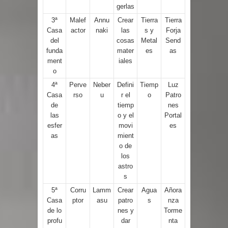
gerlas
3ª
Malef
Annu
Crear
Tierra
Tierra
Casa
actor
naki
las
s y
Forja
del
cosas
Metal
Send
funda
mater
es
as
ment
iales
o
4ª
Perve
Neber
Defini
Tiemp
Luz
Casa
rso
u
r el
o
Patro
de
tiemp
nes
las
o y el
Portal
esfer
movi
es
as
mient
o de
los
astro
s
5ª
Corru
Lamm
Crear
Agua
Añora
Casa
ptor
asu
patro
s
nza
de lo
nes y
Torme
profu
dar
nta