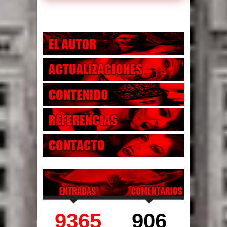
9365
906