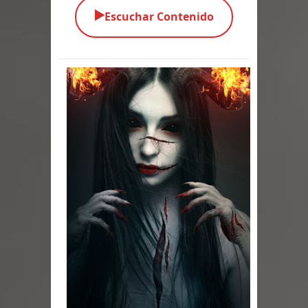
▶️
Escuchar Contenido
Parte 01: El Comienzo
Parte 01: El Enemigo Interior
Exaltados y Muertos Vivientes
Los Muertos se Levantan (Relato)
Los Monstruos más Buscados
Alma
El Destructor
El Buscador
El Pueblo Protegido
Parte 05: Sitiados