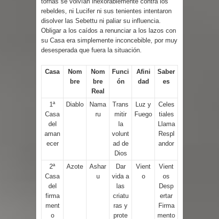
tornas se volvían inexorablemente contra los
rebeldes, ni Lucifer ni sus tenientes intentaron
disolver las Sebettu ni paliar su influencia.
Obligar a los caídos a renunciar a los lazos con
su Casa era simplemente inconcebible, por muy
desesperada que fuera la situación.
Casa
Nom
Nom
Funci
Afini
Saber
bre
bre
ón
dad
es
Real
1ª
Diablo
Nama
Trans
Luz y
Celes
Casa
ru
mitir
Fuego
tiales
del
la
Llama
aman
volunt
Respl
ecer
ad de
andor
Dios
2ª
Azote
Ashar
Dar
Vient
Vient
Casa
u
vida a
o
os
del
las
Desp
firma
criatu
ertar
ment
ras y
Firma
o
prote
mento