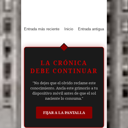
Entrada más reciente
Inicio
Entrada antigua
LA CRÓNICA
DEBE CONTINUAR
"No dejes que el olvido reclame este
conocimiento. Ancla este grimorio a tu
dispositivo móvil antes de que el sol
naciente lo consuma."
FIJAR A LA PANTALLA