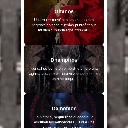
Gitanos
Una mujer tensó sus largos cabellos
negrosY en esas cuerdas punteó tenue
músicaY murciélagos con car...
Dhampiros
Kendal se sentó en el bordillo y lloró una
lágrima viva pro primera vez desde que era
un niño pequ...
Demonios
La historia, según reza el adagio, la
escriben los vencedores. El que una
sublevación se consider...