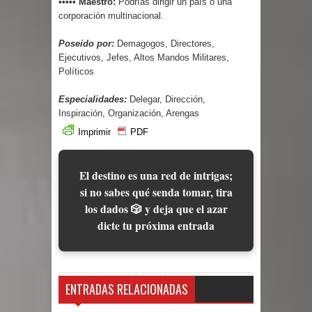
••••• Maestro:
Podrías dirigir un país o una
corporación multinacional.
Poseído por:
Demagogos, Directores,
Ejecutivos, Jefes, Altos Mandos Militares,
Políticos
Especialidades:
Delegar, Dirección,
Inspiración, Organización, Arengas
Imprimir
PDF
El destino es una red de intrigas;
si no sabes qué senda tomar, tira
los dados 🎲 y deja que el azar
dicte tu próxima entrada
ENTRADAS RELACIONADAS