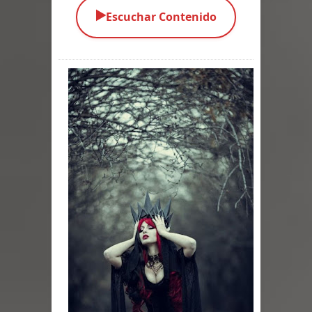
▶️
Escuchar Contenido
Parte 03: Una Piraña en el Bidé
Parte 02: Los Muertos Gobiernan a
los Vivos
Parte 01: Escondido a Plena Luz
Parte 02: El Enemigo de mi Enemigo
Parte 06: Coletazos
Parte 05: Los Horrores del Infierno
Parte 04: Oídos Sordos
Parte 03: La Traición
Parte 02: Vuelve el Hijo Prodigo