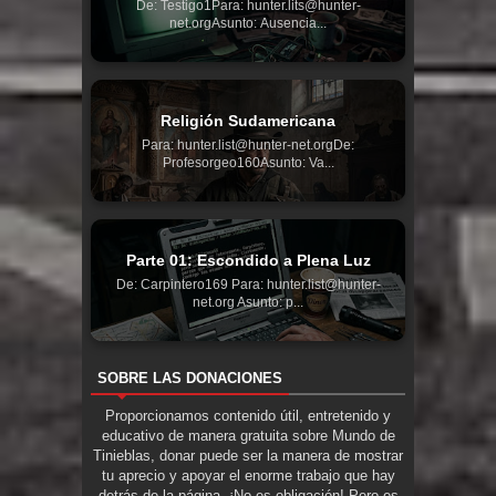
De: Testigo1Para: hunter.lits@hunter-
net.orgAsunto: Ausencia...
Religión Sudamericana
Para: hunter.list@hunter-net.orgDe:
Profesorgeo160Asunto: Va...
Parte 01: Escondido a Plena Luz
De: Carpintero169 Para: hunter.list@hunter-
net.org Asunto: p...
SOBRE LAS DONACIONES
Proporcionamos contenido útil, entretenido y
educativo de manera gratuita sobre Mundo de
Tinieblas, donar puede ser la manera de mostrar
tu aprecio y apoyar el enorme trabajo que hay
detrás de la página. ¡No es obligación! Pero es