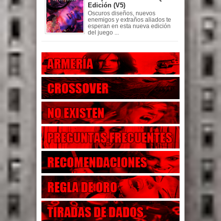
Edición (V5)
Oscuros diseños, nuevos
enemigos y extraños aliados te
esperan en esta nueva edición
del juego ...