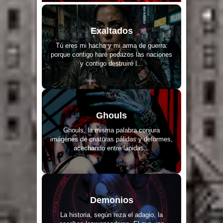
Exaltados
Tú eres mi hacha y mi arma de guerra:
porque contigo haré pedazos las naciones
y contigo destruiré l...
Ghouls
Ghouls, la misma palabra conjura
imágenes de criaturas pálidas y deformes,
acechando entre lápidas...
Demonios
La historia, según reza el adagio, la