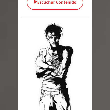
▶️
Escuchar Contenido
Parte 03: La Traición
Parte 02: Vuelve el Hijo Prodigo
Parte 01: El Comienzo
Parte 01: El Enemigo Interior
Exaltados y Muertos Vivientes
Los Muertos se Levantan (Relato)
Los Monstruos más Buscados
Parte 09: Los Muertos Cuentan
Cuentos
Parte 08: Ultratumba