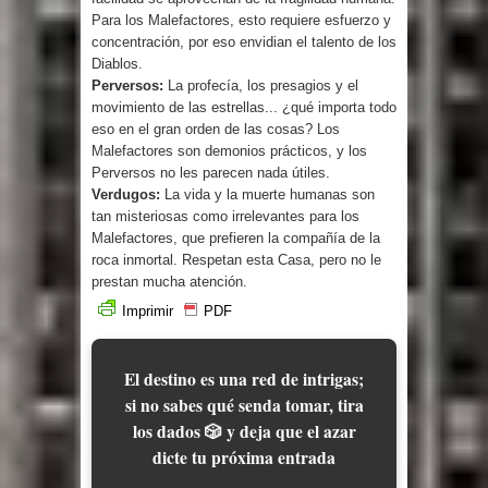
Para los Malefactores, esto requiere esfuerzo y
concentración, por eso envidian el talento de los
Diablos.
Perversos:
La profecía, los presagios y el
movimiento de las estrellas... ¿qué importa todo
eso en el gran orden de las cosas? Los
Malefactores son demonios prácticos, y los
Perversos no les parecen nada útiles.
Verdugos:
La vida y la muerte humanas son
tan misteriosas como irrelevantes para los
Malefactores, que prefieren la compañía de la
roca inmortal. Respetan esta Casa, pero no le
prestan mucha atención.
Imprimir
PDF
El destino es una red de intrigas;
si no sabes qué senda tomar, tira
los dados 🎲 y deja que el azar
dicte tu próxima entrada