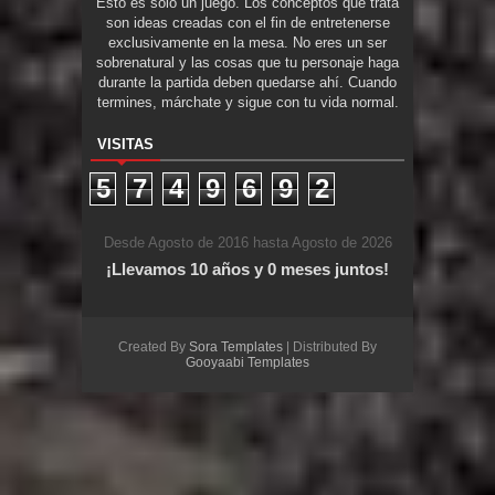
Esto es solo un juego. Los conceptos que trata
son ideas creadas con el fin de entretenerse
exclusivamente en la mesa. No eres un ser
sobrenatural y las cosas que tu personaje haga
durante la partida deben quedarse ahí. Cuando
termines, márchate y sigue con tu vida normal.
VISITAS
5
7
4
9
6
9
2
Desde Agosto de 2016 hasta Agosto de 2026
¡Llevamos 10 años y 0 meses juntos!
Created By
Sora Templates
| Distributed By
Gooyaabi Templates