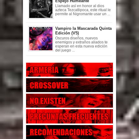
Espejo Humeante
Llamado así en honor al dios
azteca Tezcatlipoca, este ritual le
permite al Nigromante usar un ...
Vampiro la Mascarada Quinta
Edición (V5)
Oscuros diseños, nuevos
enemigos y extraños aliados te
esperan en esta nueva edición
del juego ...