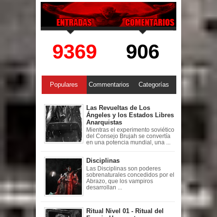
9369
906
Populares
Commentarios
Categorías
Las Revueltas de Los
Ángeles y los Estados Libres
Anarquistas
Mientras el experimento soviético
del Consejo Brujah se convertía
en una potencia mundial, una ...
Disciplinas
Las Disciplinas son poderes
sobrenaturales concedidos por el
Abrazo, que los vampiros
desarrollan ...
Ritual Nivel 01 - Ritual del