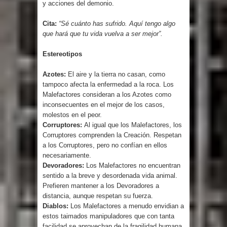
y acciones del demonio.
Cita:
“Sé cuánto has sufrido. Aquí tengo algo
que hará que tu vida vuelva a ser mejor”.
Estereotipos
Azotes:
El aire y la tierra no casan, como
tampoco afecta la enfermedad a la roca. Los
Malefactores consideran a los Azotes como
inconsecuentes en el mejor de los casos,
molestos en el peor.
Corruptores:
Al igual que los Malefactores, los
Corruptores comprenden la Creación. Respetan
a los Corruptores, pero no confían en ellos
necesariamente.
Devoradores:
Los Malefactores no encuentran
sentido a la breve y desordenada vida animal.
Prefieren mantener a los Devoradores a
distancia, aunque respetan su fuerza.
Diablos:
Los Malefactores a menudo envidian a
estos taimados manipuladores que con tanta
facilidad se aprovechan de la fragilidad humana.