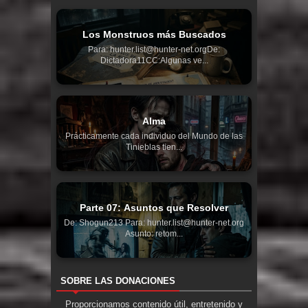
Los Monstruos más Buscados
Para: hunter.list@hunter-net.orgDe:
Dictadora11CC:Algunas ve...
Alma
Prácticamente cada individuo del Mundo de las
Tinieblas tien...
Parte 07: Asuntos que Resolver
De: Shogun213 Para: hunter.list@hunter-net.org
Asunto: retom...
SOBRE LAS DONACIONES
Proporcionamos contenido útil, entretenido y