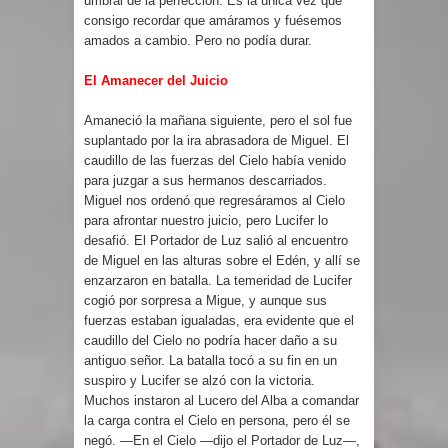
umbral de la perfección. Es la única vez que
consigo recordar que amáramos y fuésemos
amados a cambio. Pero no podía durar.
El Amanecer del Juicio
Amaneció la mañana siguiente, pero el sol fue
suplantado por la ira abrasadora de Miguel. El
caudillo de las fuerzas del Cielo había venido
para juzgar a sus hermanos descarriados.
Miguel nos ordenó que regresáramos al Cielo
para afrontar nuestro juicio, pero Lucifer lo
desafió. El Portador de Luz salió al encuentro
de Miguel en las alturas sobre el Edén, y allí se
enzarzaron en batalla. La temeridad de Lucifer
cogió por sorpresa a Migue, y aunque sus
fuerzas estaban igualadas, era evidente que el
caudillo del Cielo no podría hacer daño a su
antiguo señor. La batalla tocó a su fin en un
suspiro y Lucifer se alzó con la victoria.
Muchos instaron al Lucero del Alba a comandar
la carga contra el Cielo en persona, pero él se
negó. —En el Cielo —dijo el Portador de Luz—,