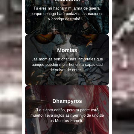
Tú eres mi hacha y mi arma de guerra:
porque contigo haré pedazos las naciones
y contigo destruiré l...
Momias
Las momias son criaturas inmortales que
aunque pueden morir tienen la capacidad
de volver de entre...
Dhampyros
"Lo siento cariño, pero tu padre está
muerto, lleva siglos así"Ser hijo de uno de
los Muertos Faméli...