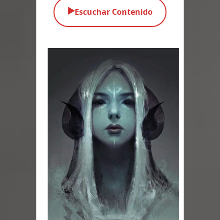
▶️
Escuchar Contenido
Parte 05: Los Horrores del Infierno
Parte 04: Oídos Sordos
Parte 03: La Traición
Parte 02: Vuelve el Hijo Prodigo
Parte 01: El Comienzo
Parte 01: El Enemigo Interior
Exaltados y Muertos Vivientes
Los Muertos se Levantan (Relato)
Los Monstruos más Buscados
Parte 09: Los Muertos Cuentan