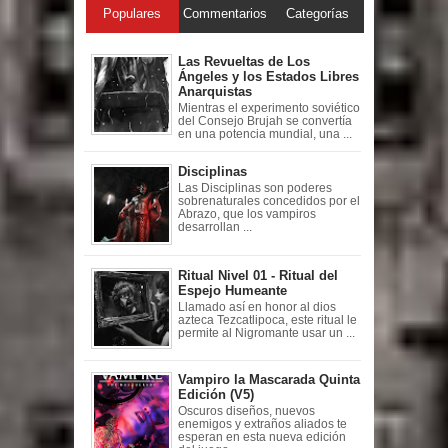
Populares
Commentarios
Categorías
Las Revueltas de Los
Ángeles y los Estados Libres
Anarquistas
Mientras el experimento soviético
del Consejo Brujah se convertía
en una potencia mundial, una ...
Disciplinas
Las Disciplinas son poderes
sobrenaturales concedidos por el
Abrazo, que los vampiros
desarrollan ...
Ritual Nivel 01 - Ritual del
Espejo Humeante
Llamado así en honor al dios
azteca Tezcatlipoca, este ritual le
permite al Nigromante usar un ...
Vampiro la Mascarada Quinta
Edición (V5)
Oscuros diseños, nuevos
enemigos y extraños aliados te
esperan en esta nueva edición