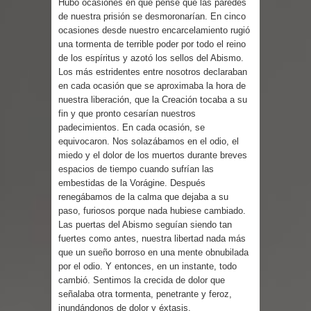
Hubo ocasiones en que pensé que las paredes
Parte 05: Sitiados
de nuestra prisión se desmoronarían. En cinco
ocasiones desde nuestro encarcelamiento rugió
una tormenta de terrible poder por todo el reino
de los espíritus y azotó los sellos del Abismo.
Los más estridentes entre nosotros declaraban
en cada ocasión que se aproximaba la hora de
nuestra liberación, que la Creación tocaba a su
fin y que pronto cesarían nuestros
padecimientos. En cada ocasión, se
equivocaron. Nos solazábamos en el odio, el
miedo y el dolor de los muertos durante breves
espacios de tiempo cuando sufrían las
embestidas de la Vorágine. Después
renegábamos de la calma que dejaba a su
paso, furiosos porque nada hubiese cambiado.
Las puertas del Abismo seguían siendo tan
fuertes como antes, nuestra libertad nada más
que un sueño borroso en una mente obnubilada
por el odio. Y entonces, en un instante, todo
cambió. Sentimos la crecida de dolor que
señalaba otra tormenta, penetrante y feroz,
inundándonos de dolor y éxtasis.