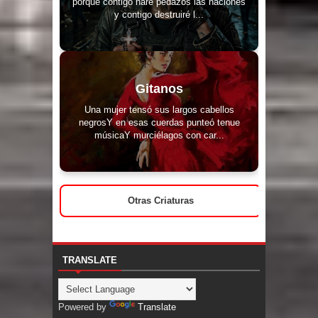
porque contigo haré pedazos las naciones
y contigo destruiré l...
Gitanos
Una mujer tensó sus largos cabellos
negrosY en esas cuerdas punteó tenue
músicaY murciélagos con car...
Otras Criaturas
TRANSLATE
Powered by
Translate