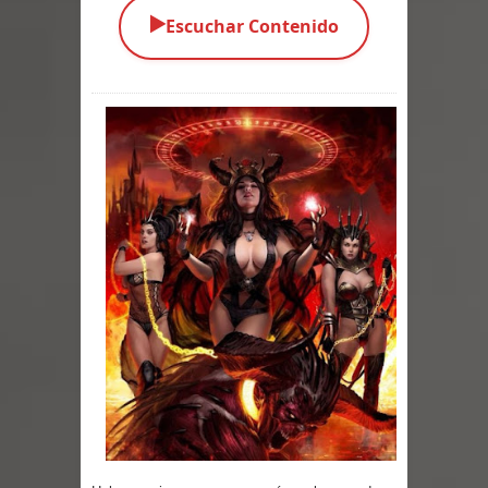
▶️
Escuchar Contenido
Parte 01: El Comienzo
Parte 01: El Enemigo Interior
Exaltados y Muertos Vivientes
Los Muertos se Levantan (Relato)
Los Monstruos más Buscados
Parte 09: Los Muertos Cuentan
Cuentos
Parte 08: Ultratumba
Parte 07: Asuntos que Resolver
Parte 06: El Trato con los Muertos