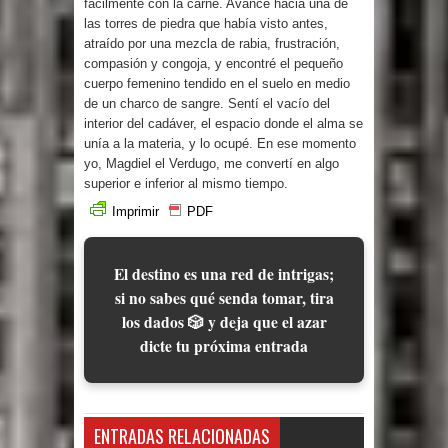
fácilmente con la carne. Avancé hacia una de
las torres de piedra que había visto antes,
atraído por una mezcla de rabia, frustración,
compasión y congoja, y encontré el pequeño
cuerpo femenino tendido en el suelo en medio
de un charco de sangre. Sentí el vacío del
interior del cadáver, el espacio donde el alma se
unía a la materia, y lo ocupé. En ese momento
yo, Magdiel el Verdugo, me convertí en algo
superior e inferior al mismo tiempo.
Imprimir
PDF
El destino es una red de intrigas;
si no sabes qué senda tomar, tira
los dados 🎲 y deja que el azar
dicte tu próxima entrada
ENTRADAS RELACIONADAS