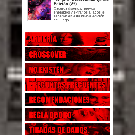
Edición (V5)
Oscuros diseños, nuevos
enemigos y extraños aliados te
esperan en esta nueva edición
del juego ...