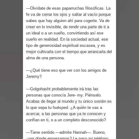
—Olvídate de esas paparruchas filosóficas. La
fe va de cerrar los ojos y saltar al vacío porque
sabes que hay alguien ahí para cogerte. Va de
creer en lo invisible, de rendir una parte de ti a
un ideal o a un sueño, convirtiendo así ese
sueño en realidad. En la sociedad actual, ese
tipo de generosidad espiritual escasea, y es
mejor cultivarla con el tiempo que arrancarla del
alma de una persona.
—¿Qué tiene eso que ver con los amigos de
Jeremy?
—Golgohasht probablemente irá tras las
personas que conocía Jere- my. Piénsalo.
Acabas de llegar al mundo y tu único sostén es
lo que sepa tu huésped. ¿A quién te vas a
acercar, a las personas que ya te conocen y
confían en ti, o a un completo desconocido?
—Tiene sentido —admite Hannah—. Bueno,
¿por dónde empezamos? Le paso mi teléfono