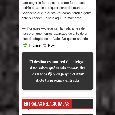
para coger la fe, el pacto es tan fuerte que
podría estar en cualquier parte del mundo.
Sospecho que le gusta ver cómo tiembla gente
ante su poder. Espera aquí un momento.
—¿Por qué? —pregunta Hannah, antes de
fijarse en que hemos aparcado delante de un
club de striptease—. Vale. No quiero saberlo.
Imprimir
PDF
El destino es una red de intrigas;
si no sabes qué senda tomar, tira
los dados 🎲 y deja que el azar
dicte tu próxima entrada
ENTRADAS RELACIONADAS