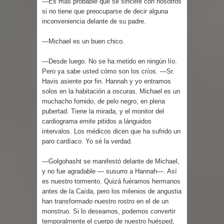
—Es más probable que se sincere con nosotros
si no tiene que preocuparse de decir alguna
inconveniencia delante de su padre.
—Michael es un buen chico.
—Desde luego. No se ha metido en ningún lío.
Pero ya sabe usted cómo son los críos. —Sr.
Havis asiente por fin. Hannah y yo entramos
solos en la habitación a oscuras. Michael es un
muchacho fornido, de pelo negro, en plena
pubertad. Tiene la mirada, y el monitor del
cardiograma emite pitidos a lánguidos
intervalos. Los médicos dicen que ha sufrido un
paro cardíaco. Yo sé la verdad.
—Golgohasht se manifestó delante de Michael,
y no fue agradable — susurro a Hannah—. Así
es nuestro tormento. Quizá fuéramos hermanos
antes de la Caída, pero los milenios de angustia
han transformado nuestro rostro en el de un
monstruo. Si lo deseamos, podemos convertir
temporalmente el cuerpo de nuestro huésped,