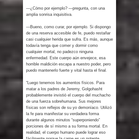
—¿Cómo por ejemplo? —pregunta, con una
amplia sonrisa inquisitiva.
—Bueno, como curar, por ejemplo. Si dispongo
de una reserva accesible de fe, puedo restañar
casi cualquier herida que sufra. Es más, aunque
todavía tenga que comer y dormir como
cualquier mortal, no padezco ninguna
enfermedad. Este cuerpo aún envejece, esa
horrible maldición escapa a nuestro poder, pero
puedo mantenerlo fuerte y vital hasta el final.
“Luego tenemos los aumentos físicos. Para
matar a los padres de Jeremy, Golgohasht
probablemente invistió el cuerpo del muchacho
de una fuerza sobrehumana. Sus mejores
físicas son reflejos de su yo demoníaco. Utilizó
la fe para manifestar su verdadera forma
durante algunos minutos “superponiendo”
porciones de sí mismo a su forma mortal. En
realidad, el cuerpo humano puede lograr eso
fácilmente porque la carne es un potente