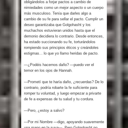
obligándolos a forjar pactos a cambio de
nimiedades como un mejor aspecto o un cuerpo
más musculoso. Tenía que darles algo a
cambio de su fe para sellar el pacto. Cumplir un
deseo garantizaba que Golgohasht y los
muchachos estuvieran unidos hasta que el
demonio decidiera lo contrario. Desde entonces,
ha estado succionando su fe, torturándolos
rompiendo sus principios éticos y creándoles
estigmas... lo que yo llamo heridas de pacto.
—¿Podéis hacernos daño? —puedo ver el
temor en los ojos de Hannah.
—Prometí que te haría daño, ¿recuerdas? De lo
contrario, podría robarte la fe suficiente para
romper tu voluntad, y luego empezar a privarte
de fe a expensas de tu salud y tu cordura.
—Pero, ¿estoy a salvo?
—Por mi Nombre —digo, apoyando suavemente
una mano en la suya—. Pero Golgohasht no