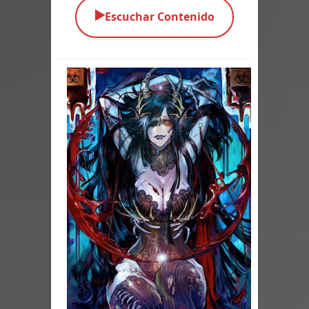
▶️
Escuchar Contenido
Parte 03: Una Piraña en el Bidé
Parte 02: Los Muertos Gobiernan a
los Vivos
Parte 01: Escondido a Plena Luz
Parte 02: El Enemigo de mi Enemigo
Parte 06: Coletazos
Parte 05: Los Horrores del Infierno
Parte 04: Oídos Sordos
Parte 03: La Traición
Parte 02: Vuelve el Hijo Prodigo