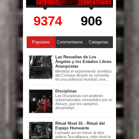
9374
906
Populares
Commentarios
Categorías
Las Revueltas de Los
Ángeles y los Estados Libres
Anarquistas
Mientras el experimento soviético
del Consejo Brujah se convertía
en una potencia mundial, una ...
Disciplinas
Las Disciplinas son poderes
sobrenaturales concedidos por el
Abrazo, que los vampiros
desarrollan ...
Ritual Nivel 01 - Ritual del
Espejo Humeante
Llamado así en honor al dios
azteca Tezcatlipoca, este ritual le