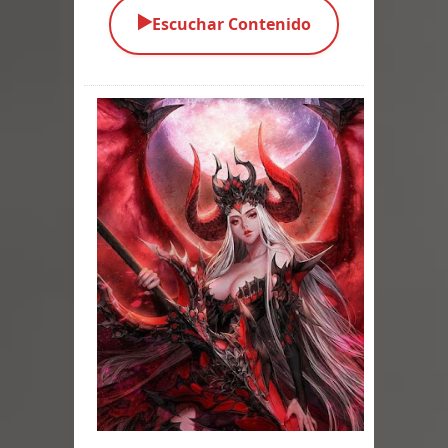
▶️
Escuchar Contenido
los Vivos
Parte 01: Escondido a Plena Luz
Parte 02: El Enemigo de mi Enemigo
Parte 06: Coletazos
Parte 05: Los Horrores del Infierno
Parte 04: Oídos Sordos
Parte 03: La Traición
Parte 02: Vuelve el Hijo Prodigo
Parte 03: Reflexiones
Parte 02: Un Bicho Raro