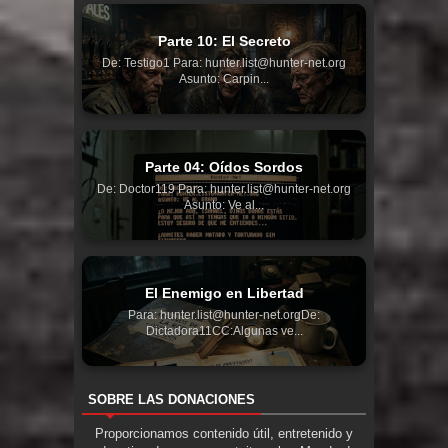
Parte 10: El Secreto
De: Testigo1 Para: hunter.list@hunter-net.org
Asunto: Carpin...
Parte 04: Oídos Sordos
De: Doctor119 Para: hunter.list@hunter-net.org
Asunto: Ve al...
El Enemigo en Libertad
Para: hunter.list@hunter-net.orgDe:
Dictadora11CC:Algunas ve...
SOBRE LAS DONACIONES
Proporcionamos contenido útil, entretenido y