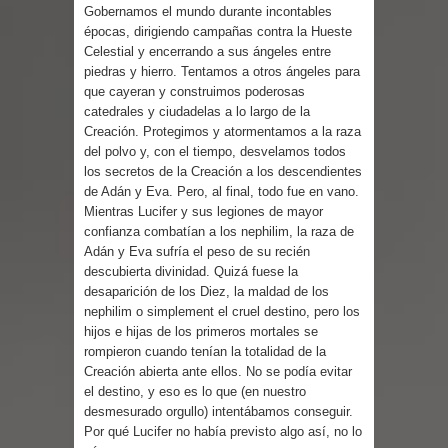
Parte 01: Una Misión de Locos
Gobernamos el mundo durante incontables
épocas, dirigiendo campañas contra la Hueste
Celestial y encerrando a sus ángeles entre
piedras y hierro. Tentamos a otros ángeles para
que cayeran y construimos poderosas
catedrales y ciudadelas a lo largo de la
Creación. Protegimos y atormentamos a la raza
del polvo y, con el tiempo, desvelamos todos
los secretos de la Creación a los descendientes
de Adán y Eva. Pero, al final, todo fue en vano.
Mientras Lucifer y sus legiones de mayor
confianza combatían a los nephilim, la raza de
Adán y Eva sufría el peso de su recién
descubierta divinidad. Quizá fuese la
desaparición de los Diez, la maldad de los
nephilim o simplement el cruel destino, pero los
hijos e hijas de los primeros mortales se
rompieron cuando tenían la totalidad de la
Creación abierta ante ellos. No se podía evitar
el destino, y eso es lo que (en nuestro
desmesurado orgullo) intentábamos conseguir.
Por qué Lucifer no había previsto algo así, no lo