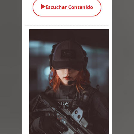
▶️
Escuchar Contenido
Parte 03: Una Piraña en el Bidé
Parte 02: Los Muertos Gobiernan a
los Vivos
Parte 01: Escondido a Plena Luz
Parte 02: El Enemigo de mi Enemigo
Parte 06: Coletazos
Parte 05: Los Horrores del Infierno
Parte 04: Oídos Sordos
Parte 03: La Traición
Parte 02: Vuelve el Hijo Prodigo