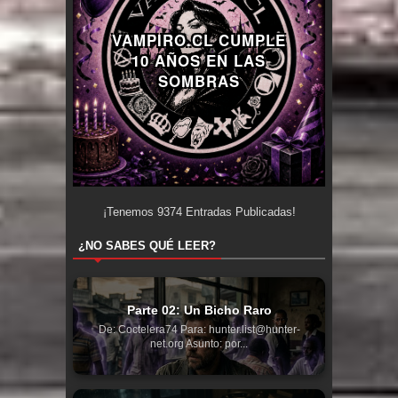
VAMPIRO.CL CUMPLE
10 AÑOS EN LAS
SOMBRAS
¡Tenemos
9374
Entradas Publicadas!
¿NO SABES QUÉ LEER?
Parte 02: Un Bicho Raro
De: Coctelera74 Para: hunter.list@hunter-
net.org Asunto: por...