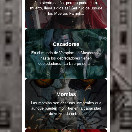
"Lo siento cariño, pero tu padre está
muerto, lleva siglos así"Ser hijo de uno de
los Muertos Faméli...
Cazadores
En el mundo de Vampiro: La Mascarada,
hasta los depredadores tienen
depredadores. La Estirpe se al...
Momias
Las momias son criaturas inmortales que
aunque pueden morir tienen la capacidad
de volver de entre...