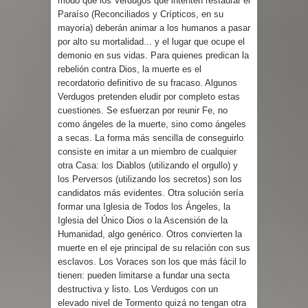
modo que los Verdugos que intenten restaurar el
Paraíso (Reconciliados y Crípticos, en su
mayoría) deberán animar a los humanos a pasar
por alto su mortalidad... y el lugar que ocupe el
demonio en sus vidas. Para quienes predican la
rebelión contra Dios, la muerte es el
recordatorio definitivo de su fracaso. Algunos
Verdugos pretenden eludir por completo estas
cuestiones. Se esfuerzan por reunir Fe, no
como ángeles de la muerte, sino como ángeles
a secas. La forma más sencilla de conseguirlo
consiste en imitar a un miembro de cualquier
otra Casa: los Diablos (utilizando el orgullo) y
los Perversos (utilizando los secretos) son los
candidatos más evidentes. Otra solución sería
formar una Iglesia de Todos los Ángeles, la
Iglesia del Único Dios o la Ascensión de la
Humanidad, algo genérico. Otros convierten la
muerte en el eje principal de su relación con sus
esclavos. Los Voraces son los que más fácil lo
tienen: pueden limitarse a fundar una secta
destructiva y listo. Los Verdugos con un
elevado nivel de Tormento quizá no tengan otra