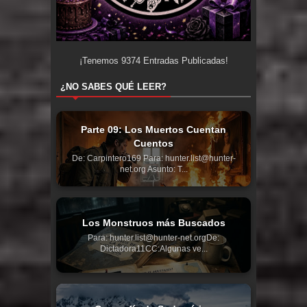
¡Tenemos
9374
Entradas Publicadas!
¿NO SABES QUÉ LEER?
Parte 09: Los Muertos Cuentan
Cuentos
De: Carpintero169 Para: hunter.list@hunter-
net.org Asunto: T...
Los Monstruos más Buscados
Para: hunter.list@hunter-net.orgDe:
Dictadora11CC:Algunas ve...