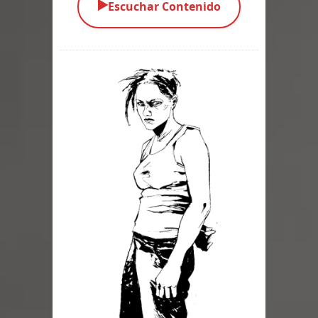
▶️
Escuchar Contenido
Parte 03: Una Piraña en el Bidé
Parte 02: Los Muertos Gobiernan a
los Vivos
Parte 01: Escondido a Plena Luz
Parte 02: El Enemigo de mi Enemigo
Parte 06: Coletazos
Parte 05: Los Horrores del Infierno
Parte 04: Oídos Sordos
Parte 03: La Traición
Parte 02: Vuelve el Hijo Prodigo