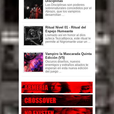
Disciplinas
Las Disciplinas son poderes
sobrenaturales concedidos por el
Abrazo, que los vampiros
desarrollan ...
Ritual Nivel 01 - Ritual del
Espejo Humeante
Llamado así en honor al dios
azteca Tezcatlipoca, este ritual le
permite al Nigromante usar un ...
Vampiro la Mascarada Quinta
Edición (V5)
Oscuros diseños, nuevos
enemigos y extraños aliados te
esperan en esta nueva edición
del juego ...