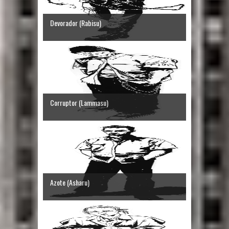
Devorador (Rabisu)
Corruptor (Lammasu)
Azote (Asharu)