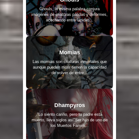
Ghouls, la misma palabra conjura
imágenes de criaturas pálidas y deformes,
acechando entre lápidas...
Momias
Las momias son criaturas inmortales que
aunque pueden morir tienen la capacidad
de volver de entre...
Dhampyros
"Lo siento cariño, pero tu padre está
muerto, lleva siglos así"Ser hijo de uno de
los Muertos Faméli...