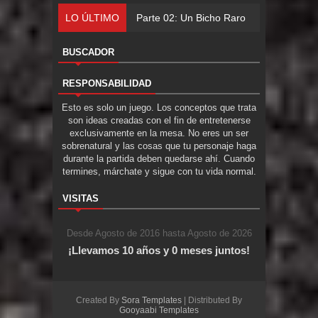
LO ÚLTIMO
Part
BUSCADOR
RESPONSABILIDAD
Esto es solo un juego. Los conceptos que trata
son ideas creadas con el fin de entretenerse
exclusivamente en la mesa. No eres un ser
sobrenatural y las cosas que tu personaje haga
durante la partida deben quedarse ahí. Cuando
termines, márchate y sigue con tu vida normal.
VISITAS
Desde Agosto de 2016 hasta Agosto de 2026
¡Llevamos 10 años y 0 meses juntos!
Created By
Sora Templates
| Distributed By
Gooyaabi Templates