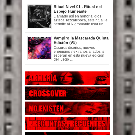
Ritual Nivel 01 - Ritual del
Espejo Humeante
Llamado así en honor al dios
azteca Tezcatlipoca, este ritual le
permite al Nigromante usar un ...
Vampiro la Mascarada Quinta
Edición (V5)
Oscuros diseños, nuevos
enemigos y extraños aliados te
esperan en esta nueva edición
del juego ...