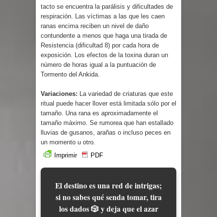
tacto se encuentra la parálisis y dificultades de
respiración. Las víctimas a las que les caen
ranas encima reciben un nivel de daño
contundente a menos que haga una tirada de
Resistencia (dificultad 8) por cada hora de
exposición. Los efectos de la toxina duran un
número de horas igual a la puntuación de
Tormento del Ankida.
Variaciones:
La variedad de criaturas que este
ritual puede hacer llover está limitada sólo por el
tamaño. Una rana es aproximadamente el
tamaño máximo. Se rumorea que han estallado
lluvias de gusanos, arañas o incluso peces en
un momento u otro.
Imprimir
PDF
El destino es una red de intrigas;
si no sabes qué senda tomar, tira
los dados 🎲 y deja que el azar