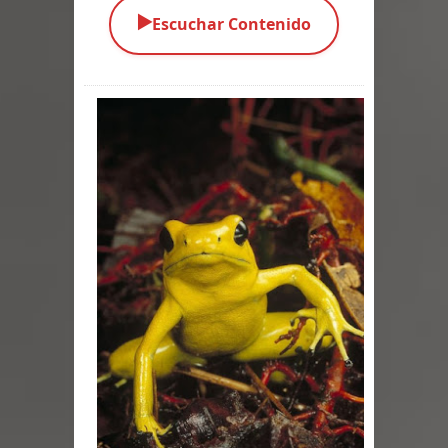
▶️
Escuchar Contenido
Parte 08: Ultratumba
Parte 07: Asuntos que Resolver
Parte 06: El Trato con los Muertos
Parte 05: Sitiados
Parte 04: Se Descubre el Pastel
Parte 03: Una Piraña en el Bidé
Parte 02: Los Muertos Gobiernan a
los Vivos
Parte 01: Escondido a Plena Luz
Parte 02: El Enemigo de mi Enemigo