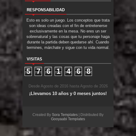
RESPONSABILIDAD
Esto es solo un juego. Los conceptos que trata
son ideas creadas con el fin de entretenerse
exclusivamente en la mesa. No eres un ser
sobrenatural y las cosas que tu personaje haga
durante la partida deben quedarse ahí. Cuando
termines, márchate y sigue con tu vida normal.
VISITAS
5
7
6
1
4
6
8
Desde Agosto de 2016 hasta Agosto de 2026
¡Llevamos 10 años y 0 meses juntos!
Created By
Sora Templates
| Distributed By
Gooyaabi Templates