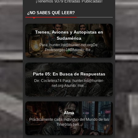
¡Tenemos
9379
Entradas Publicadas!
¿NO SABES QUÉ LEER?
Trenes, Aviones y Autopistas en
Sudamérica
Para: hunter.list@hunter-net.orgDe:
Profesorgeo160Asunto: Re...
Parte 05: En Busca de Respuestas
De: Coctelera74 Para: hunter.list@hunter-
net.org Asunto: mie...
Alma
Prácticamente cada individuo del Mundo de las
Tinieblas tien...