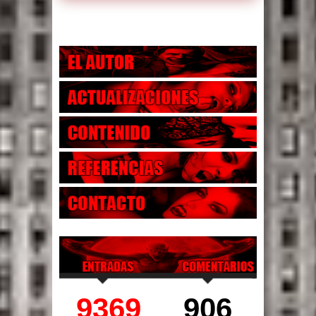
9369
906