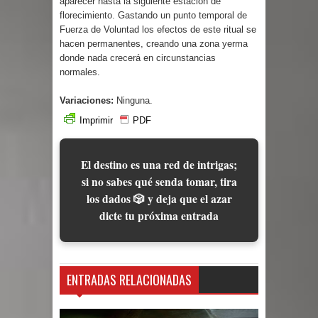
aparecer hasta la siguiente estación de
florecimiento. Gastando un punto temporal de
Fuerza de Voluntad los efectos de este ritual se
hacen permanentes, creando una zona yerma
donde nada crecerá en circunstancias
normales.
Variaciones:
Ninguna.
Imprimir
PDF
El destino es una red de intrigas;
si no sabes qué senda tomar, tira
los dados 🎲 y deja que el azar
dicte tu próxima entrada
ENTRADAS RELACIONADAS