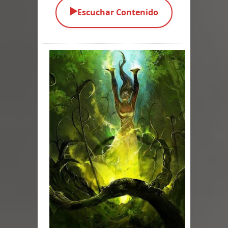
▶️
Escuchar Contenido
Parte 04: Oídos Sordos
Parte 03: La Traición
Parte 02: Vuelve el Hijo Prodigo
Parte 01: El Comienzo
Parte 01: El Enemigo Interior
Exaltados y Muertos Vivientes
Los Muertos se Levantan (Relato)
Los Monstruos más Buscados
Parte 09: Los Muertos Cuentan
Cuentos