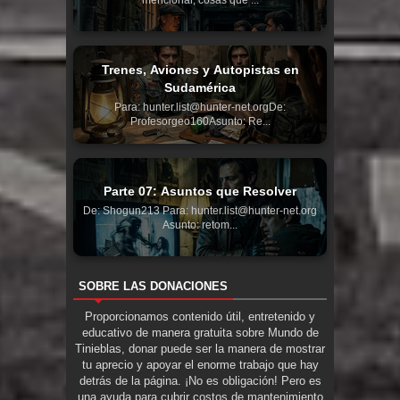
mencionar, cosas que ...
Trenes, Aviones y Autopistas en
Sudamérica
Para: hunter.list@hunter-net.orgDe:
Profesorgeo160Asunto: Re...
Parte 07: Asuntos que Resolver
De: Shogun213 Para: hunter.list@hunter-net.org
Asunto: retom...
SOBRE LAS DONACIONES
Proporcionamos contenido útil, entretenido y
educativo de manera gratuita sobre Mundo de
Tinieblas, donar puede ser la manera de mostrar
tu aprecio y apoyar el enorme trabajo que hay
detrás de la página. ¡No es obligación! Pero es
una ayuda para cubrir costos de mantenimiento