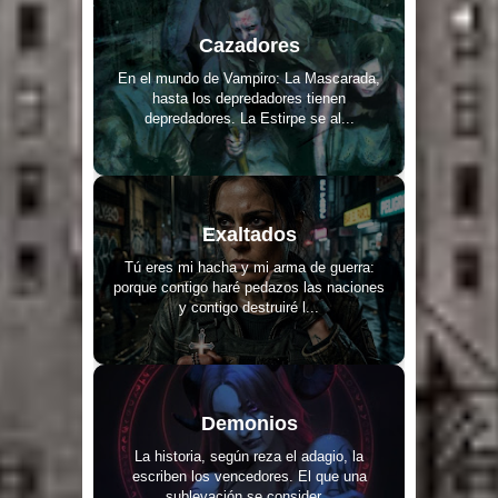
Cazadores
En el mundo de Vampiro: La Mascarada,
hasta los depredadores tienen
depredadores. La Estirpe se al...
Exaltados
Tú eres mi hacha y mi arma de guerra:
porque contigo haré pedazos las naciones
y contigo destruiré l...
Demonios
La historia, según reza el adagio, la
escriben los vencedores. El que una
sublevación se consider...