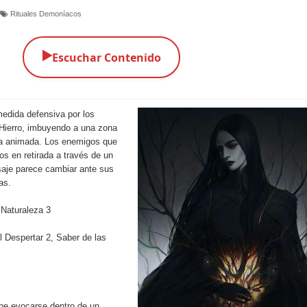
Rituales Demoníacos
▶️
Escuchar Contenido
medida defensiva por los
Hierro, imbuyendo a una zona
ra animada. Los enemigos que
s en retirada a través de un
saje parece cambiar ante sus
as.
 Naturaleza 3
 Despertar 2, Saber de las
ebe evocarse dentro de un