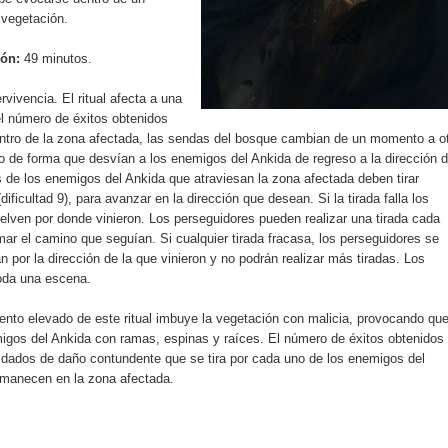
 vegetación.
ón:
49 minutos.
vivencia. El ritual afecta a una
el número de éxitos obtenidos
Dentro de la zona afectada, las sendas del bosque cambian de un momento a ot
 de forma que desvían a los enemigos del Ankida de regreso a la dirección 
s de los enemigos del Ankida que atraviesan la zona afectada deben tirar
dificultad 9), para avanzar en la dirección que desean. Si la tirada falla los
elven por donde vinieron. Los perseguidores pueden realizar una tirada cada
mar el camino que seguían. Si cualquier tirada fracasa, los perseguidores se
n por la dirección de la que vinieron y no podrán realizar más tiradas. Los
toda una escena.
nto elevado de este ritual imbuye la vegetación con malicia, provocando qu
migos del Ankida con ramas, espinas y raíces. El número de éxitos obtenidos
 dados de daño contundente que se tira por cada uno de los enemigos del
rmanecen en la zona afectada.