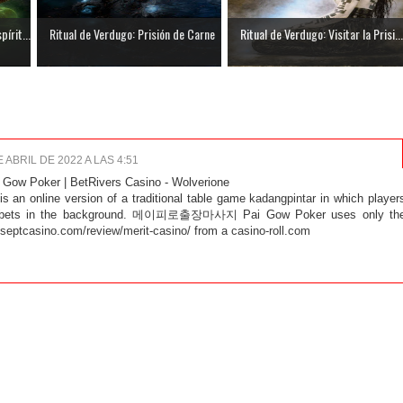
írit...
Ritual de Verdugo: Prisión de Carne
Ritual de Verdugo: Visitar la Prisi...
E ABRIL DE 2022 A LAS 4:51
 Gow Poker | BetRivers Casino - Wolverione
s an online version of a traditional table game
kadangpintar
in which player
ets in the background.
메이피로출장마사지
Pai Gow Poker uses only th
//septcasino.com/review/merit-casino/
from a
casino-roll.com