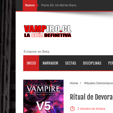
Nuevo
Parte 02: Un Bicho Raro
Parte 01: Una Misión de Locos
Parte 03: Forastero en Tierra Muerta
Parte 10: El Secreto
Parte 09: Los Muertos Cuentan Cuentos
Estamos en Beta
Parte 08: Ultratumba
INICIO
NARRADOR
SECTAS
DISCIPLINAS
PE
Parte 07: Asuntos que Resolver
Parte 06: El Trato con los Muertos
Home
/
Rituales Demoníaco
Parte 05: Sitiados
Ritual de Devora
Parte 04: Se Descubre el Pastel
V5
2 minutos de lectura
Parte 03: Una Piraña en el Bidé