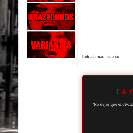
Entrada más reciente
LA 
"No dejes que el olvid