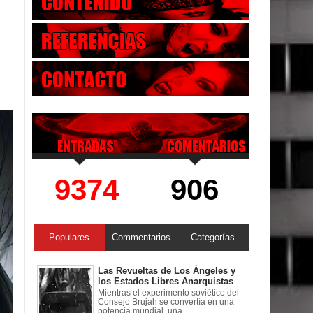
9374
906
Populares
Commentarios
Categorías
Las Revueltas de Los Ángeles y
los Estados Libres Anarquistas
Mientras el experimento soviético del
Consejo Brujah se convertía en una
potencia mundial, una ...