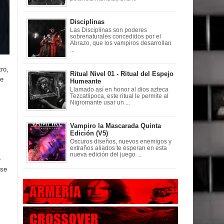
Disciplinas
Las Disciplinas son poderes
sobrenaturales concedidos por el
Abrazo, que los vampiros desarrollan
...
ro,
Ritual Nivel 01 - Ritual del Espejo
de
Humeante
Llamado así en honor al dios azteca
Tezcatlipoca, este ritual le permite al
Nigromante usar un ...
Vampiro la Mascarada Quinta
Edición (V5)
Oscuros diseños, nuevos enemigos y
extraños aliados te esperan en esta
nueva edición del juego ...
e
 se