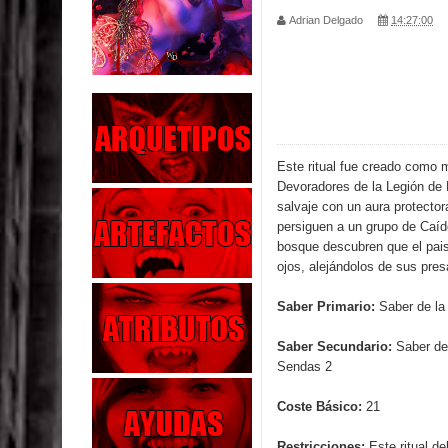
Adrian Delgado
14:27:00
Parte 02: Los Muertos Gobiernan a los Vivos
Parte 01: Escondido a Plena Luz
Parte 02: El Enemigo de mi Enemigo
Parte 06: Coletazos
Este ritual fue creado como 
Devoradores de la Legión de 
Parte 05: Los Horrores del Infierno
salvaje con un aura protecto
persiguen a un grupo de Caído
Parte 04: Oídos Sordos
bosque descubren que el pai
ojos, alejándolos de sus pres
Parte 03: La Traición
Saber Primario:
Saber de la
Parte 02: Vuelve el Hijo Prodigo
Saber Secundario:
Saber del
Sendas 2
Parte 03: Reflexiones
Coste Básico:
21
Restricciones:
Este ritual d