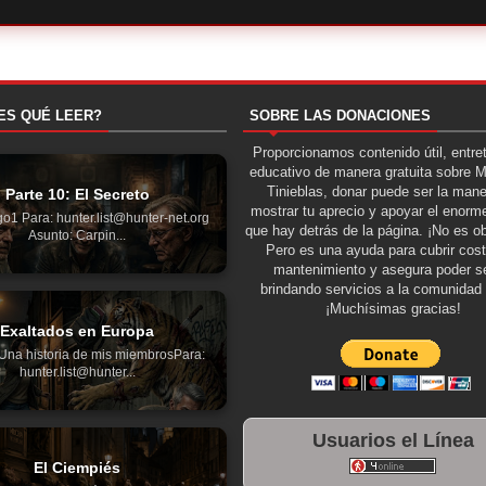
ES QUÉ LEER?
SOBRE LAS DONACIONES
Proporcionamos contenido útil, entre
educativo de manera gratuita sobre 
Tinieblas, donar puede ser la man
Parte 10: El Secreto
mostrar tu aprecio y apoyar el enorme
go1 Para: hunter.list@hunter-net.org
que hay detrás de la página. ¡No es ob
Asunto: Carpin...
Pero es una ayuda para cubrir cos
mantenimiento y asegura poder se
brindando servicios a la comunidad 
¡Muchísimas gracias!
Exaltados en Europa
Una historia de mis miembrosPara:
hunter.list@hunter...
Usuarios el Línea
El Ciempiés