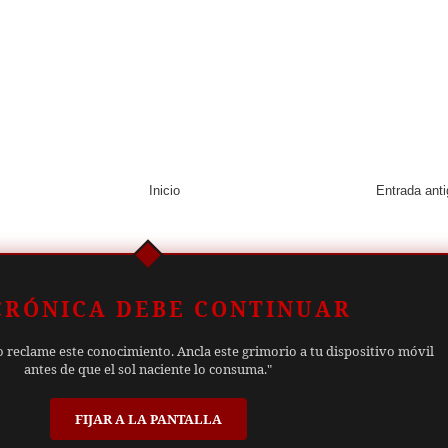
Inicio
Entrada ant
CRÓNICA DEBE CONTINUAR
o reclame este conocimiento. Ancla este grimorio a tu dispositivo móvil
antes de que el sol naciente lo consuma."
FIJAR A LA PANTALLA