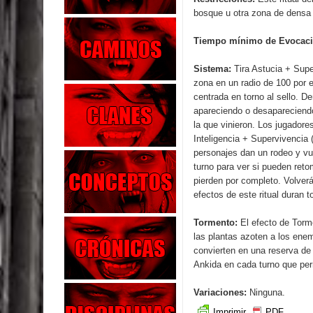
bosque u otra zona de densa
Tiempo mínimo de Evocaci
Sistema:
Tira Astucia + Super
zona en un radio de 100 por 
centrada en torno al sello. 
apareciendo o desapareciendo
la que vinieron. Los jugadore
Inteligencia + Supervivencia (
personajes dan un rodeo y vu
turno para ver si pueden reto
pierden por completo. Volverá
efectos de este ritual duran 
Tormento:
El efecto de Torme
las plantas azoten a los ene
convierten en una reserva de
Ankida en cada turno que pe
Variaciones:
Ninguna.
Imprimir
PDF