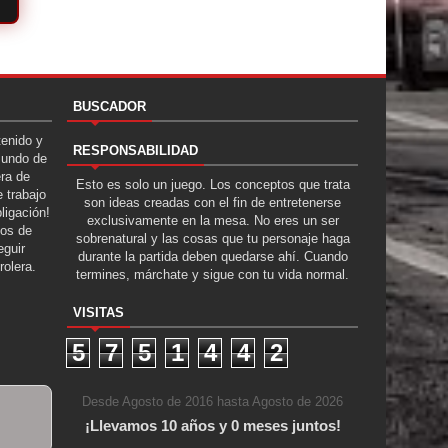
BUSCADOR
tenido y
RESPONSABILIDAD
Mundo de
era de
Esto es solo un juego. Los conceptos que trata
 trabajo
son ideas creadas con el fin de entretenerse
ligación!
exclusivamente en la mesa. No eres un ser
tos de
sobrenatural y las cosas que tu personaje haga
guir
durante la partida deben quedarse ahí. Cuando
rolera.
termines, márchate y sigue con tu vida normal.
VISITAS
5
7
5
1
4
4
2
Desde Agosto de 2016 hasta Agosto de 2026
¡Llevamos 10 años y 0 meses juntos!