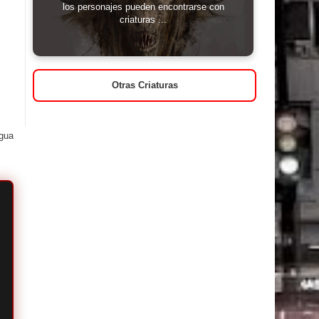
los personajes pueden encontrarse con
criaturas ...
Otras Criaturas
igua