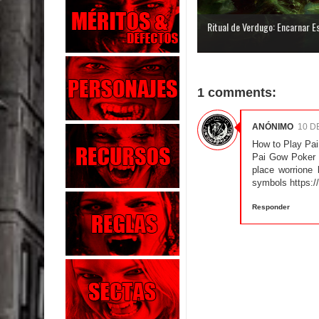
Ritual de Verdugo: Encarnar Esp
1 comments:
ANÓNIMO
10 D
How to Play Pai
Pai Gow Poker i
place
worrione
b
symbols
https:
Responder