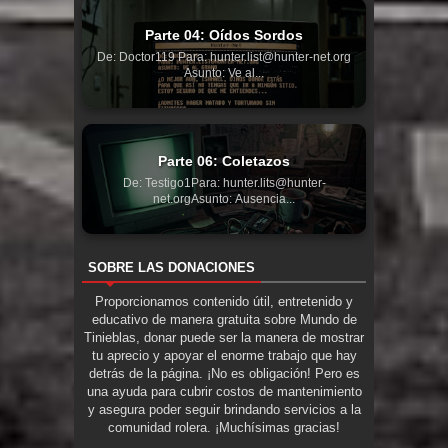
Parte 04: Oídos Sordos
De: Doctor119 Para: hunter.list@hunter-net.org
Asunto: Ve al...
Parte 06: Coletazos
De: Testigo1Para: hunter.lits@hunter-
net.orgAsunto: Ausencia...
SOBRE LAS DONACIONES
Proporcionamos contenido útil, entretenido y
educativo de manera gratuita sobre Mundo de
Tinieblas, donar puede ser la manera de mostrar
tu aprecio y apoyar el enorme trabajo que hay
detrás de la página. ¡No es obligación! Pero es
una ayuda para cubrir costos de mantenimiento
y asegura poder seguir brindando servicios a la
comunidad rolera. ¡Muchísimas gracias!