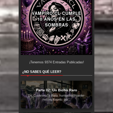
VAMPIRO.CL CUMPLE
10 AÑOS EN LAS
SOMBRAS
¡Tenemos
9374
Entradas Publicadas!
¿NO SABES QUÉ LEER?
Parte 02: Un Bicho Raro
De: Coctelera74 Para: hunter.list@hunter-
net.org Asunto: por...