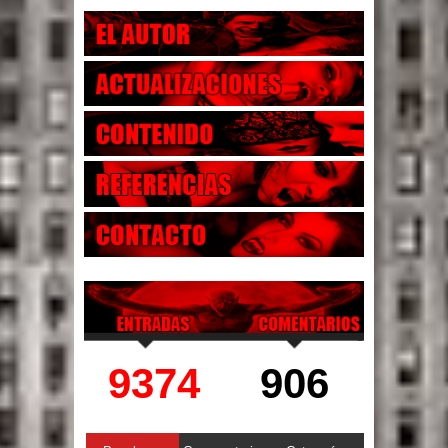
9374
906