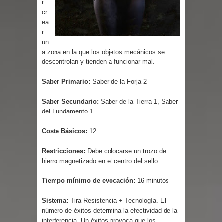
r
Parte 03: Reflexiones
cr
ea
r
un
a zona en la que los objetos mecánicos se
descontrolan y tienden a funcionar mal.
Saber Primario:
Saber de la Forja 2
Saber Secundario:
Saber de la Tierra 1, Saber
del Fundamento 1
Coste Básicos:
12
Restricciones:
Debe colocarse un trozo de
hierro magnetizado en el centro del sello.
Tiempo mínimo de evocación:
16 minutos
Sistema:
Tira Resistencia + Tecnología. El
número de éxitos determina la efectividad de la
interferencia. Un éxitos provoca que los