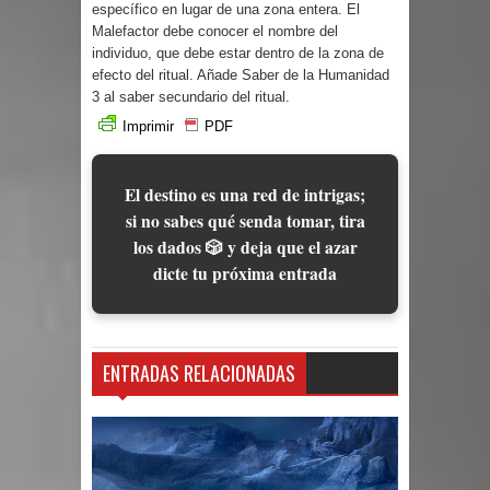
específico en lugar de una zona entera. El
Malefactor debe conocer el nombre del
individuo, que debe estar dentro de la zona de
efecto del ritual. Añade Saber de la Humanidad
3 al saber secundario del ritual.
Imprimir
PDF
El destino es una red de intrigas;
si no sabes qué senda tomar, tira
los dados 🎲 y deja que el azar
dicte tu próxima entrada
ENTRADAS RELACIONADAS