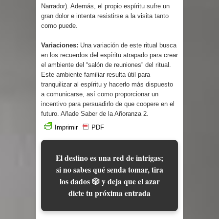
Narrador). Además, el propio espíritu sufre un
gran dolor e intenta resistirse a la visita tanto
como puede.
Variaciones:
Una variación de este ritual busca
en los recuerdos del espíritu atrapado para crear
el ambiente del “salón de reuniones” del ritual.
Este ambiente familiar resulta útil para
tranquilizar al espíritu y hacerlo más dispuesto
a comunicarse, así como proporcionar un
incentivo para persuadirlo de que coopere en el
futuro. Añade Saber de la Añoranza 2.
Imprimir
PDF
El destino es una red de intrigas;
si no sabes qué senda tomar, tira
los dados 🎲 y deja que el azar
dicte tu próxima entrada