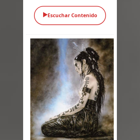
Parte 02: Vuelve el Hijo Prodigo
▶️
Escuchar Contenido
Parte 01: El Comienzo
Parte 01: El Enemigo Interior
Exaltados y Muertos Vivientes
Los Muertos se Levantan (Relato)
Los Monstruos más Buscados
Parte 09: Los Muertos Cuentan
Cuentos
Parte 08: Ultratumba
Parte 07: Asuntos que Resolver