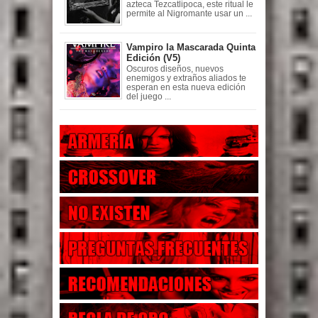
azteca Tezcatlipoca, este ritual le
permite al Nigromante usar un ...
Vampiro la Mascarada Quinta
Edición (V5)
Oscuros diseños, nuevos
enemigos y extraños aliados te
esperan en esta nueva edición
del juego ...