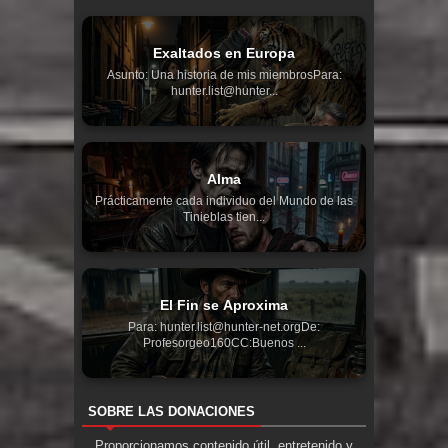
Exaltados en Europa
Asunto: Una historia de mis miembrosPara:
hunter.list@hunter...
Alma
Prácticamente cada individuo del Mundo de las
Tinieblas tien...
El Fin se Aproxima
Para: hunter.list@hunter-net.orgDe:
Profesorgeo160CC:Buenos ...
SOBRE LAS DONACIONES
Proporcionamos contenido útil, entretenido y