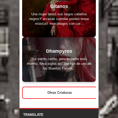
Gitanos
Una mujer tensó sus largos cabellos
negrosY en esas cuerdas punteó tenue
músicaY murciélagos con car...
Dhampyros
"Lo siento cariño, pero tu padre está
muerto, lleva siglos así"Ser hijo de uno de
los Muertos Faméli...
Otras Criaturas
TRANSLATE