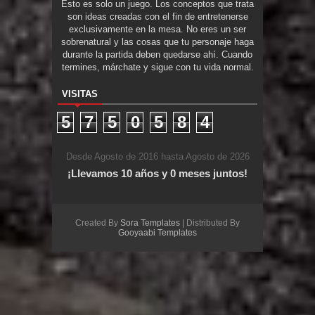
Esto es solo un juego. Los conceptos que trata
son ideas creadas con el fin de entretenerse
exclusivamente en la mesa. No eres un ser
sobrenatural y las cosas que tu personaje haga
durante la partida deben quedarse ahí. Cuando
termines, márchate y sigue con tu vida normal.
VISITAS
5
7
5
0
5
8
4
Desde Agosto de 2016 hasta Agosto de 2026
¡Llevamos 10 años y 0 meses juntos!
Created By
Sora Templates
| Distributed By
Gooyaabi Templates