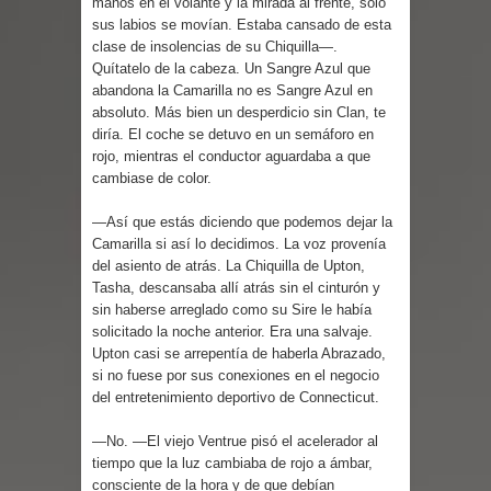
manos en el volante y la mirada al frente, sólo
sus labios se movían. Estaba cansado de esta
clase de insolencias de su Chiquilla—.
Quítatelo de la cabeza. Un Sangre Azul que
abandona la Camarilla no es Sangre Azul en
absoluto. Más bien un desperdicio sin Clan, te
diría. El coche se detuvo en un semáforo en
rojo, mientras el conductor aguardaba a que
cambiase de color.
—Así que estás diciendo que podemos dejar la
Camarilla si así lo decidimos. La voz provenía
del asiento de atrás. La Chiquilla de Upton,
Tasha, descansaba allí atrás sin el cinturón y
sin haberse arreglado como su Sire le había
solicitado la noche anterior. Era una salvaje.
Upton casi se arrepentía de haberla Abrazado,
si no fuese por sus conexiones en el negocio
del entretenimiento deportivo de Connecticut.
—No. —El viejo Ventrue pisó el acelerador al
tiempo que la luz cambiaba de rojo a ámbar,
consciente de la hora y de que debían