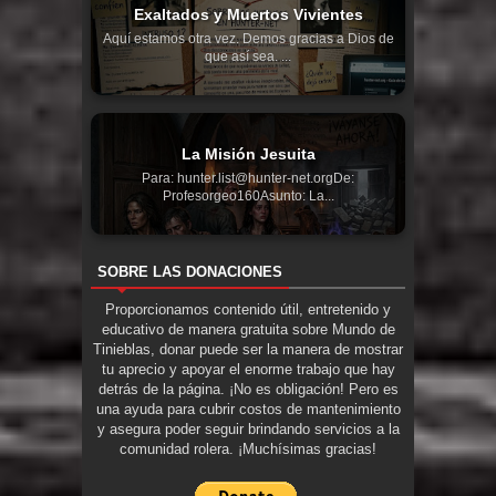
Exaltados y Muertos Vivientes
Aquí estamos otra vez. Demos gracias a Dios de
que así sea. ...
La Misión Jesuita
Para: hunter.list@hunter-net.orgDe:
Profesorgeo160Asunto: La...
SOBRE LAS DONACIONES
Proporcionamos contenido útil, entretenido y
educativo de manera gratuita sobre Mundo de
Tinieblas, donar puede ser la manera de mostrar
tu aprecio y apoyar el enorme trabajo que hay
detrás de la página. ¡No es obligación! Pero es
una ayuda para cubrir costos de mantenimiento
y asegura poder seguir brindando servicios a la
comunidad rolera. ¡Muchísimas gracias!