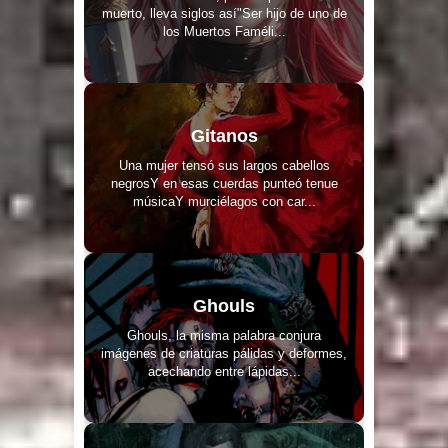
muerto, lleva siglos así"Ser hijo de uno de
los Muertos Faméli...
Gitanos
Una mujer tensó sus largos cabellos
negrosY en esas cuerdas punteó tenue
músicaY murciélagos con car...
Ghouls
Ghouls, la misma palabra conjura
imágenes de criaturas pálidas y deformes,
acechando entre lápidas...