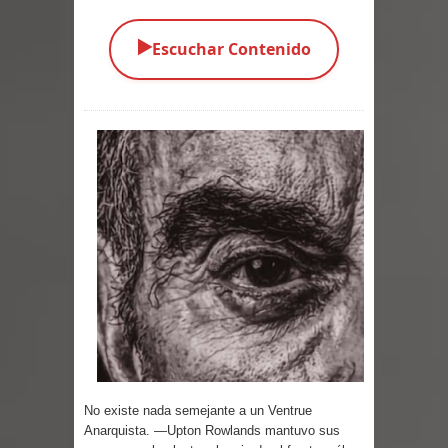
Parte 01: El Comienzo
▶️
Escuchar Contenido
Parte 01: El Enemigo Interior
Exaltados y Muertos Vivientes
Los Muertos se Levantan (Relato)
Los Monstruos más Buscados
Alma
El Destructor
El Buscador
El Pueblo Protegido
No existe nada semejante a un Ventrue
Parte 05: Sitiados
Anarquista. —Upton Rowlands mantuvo sus