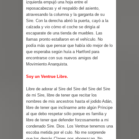
izquierda empujó una hoja entre el
reposacabezas y el respaldo del asiento,
atravesando la columna y la garganta de su
Sire. Con la derecha abrió la puerta, cayó a la
calzada y vio cómo el coche se dirigía al
escaparate de una tienda de muebles. Las
llamas pronto estallaron en el vehículo. No
podía más que pensar que había ido mejor de lo
que esperaba según huía a Hartford para
encontrarse con sus nuevos amigos del
Movimiento Anarquista.
Soy un Ventrue Libre.
Libre de adorar al Sire del Sire del Sire del Sire
de mi Sire, libre de tener que recitar los
nombres de mis ancestros hasta el jodido Adán,
libre de tener que inclinarme ante algún Príncipe
al que debo respetar sólo porque es familia y
libre de tener que defender forzosamente a mi
condenado Sire. Dios. Los Ventrue tenemos una
escoba metida por el culo. No me sorprende
que los demás Clanes nos aborrezcan. No