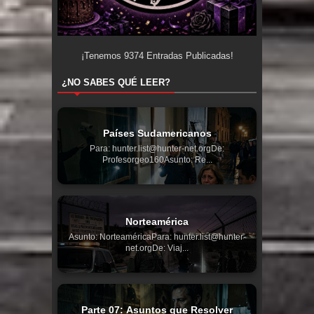
¡Tenemos
9374
Entradas Publicadas!
¿NO SABES QUÉ LEER?
Países Sudamericanos
Para: hunter.list@hunter-net.orgDe:
Profesorgeo160Asunto: Re...
Norteamérica
Asunto: NorteaméricaPara: hunter.list@hunter-
net.orgDe: Viaj...
Parte 07: Asuntos que Resolver