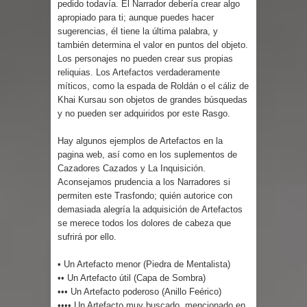
pedido todavía. El Narrador debería crear algo
Parte 02: Un Bicho Raro
apropiado para ti; aunque puedes hacer
sugerencias, él tiene la última palabra, y
también determina el valor en puntos del objeto.
Los personajes no pueden crear sus propias
reliquias. Los Artefactos verdaderamente
míticos, como la espada de Roldán o el cáliz de
Khai Kursau son objetos de grandes búsquedas
y no pueden ser adquiridos por este Rasgo.
Hay algunos ejemplos de Artefactos en la
pagina web, así como en los suplementos de
Cazadores Cazados y La Inquisición.
Aconsejamos prudencia a los Narradores si
permiten este Trasfondo; quién autorice con
demasiada alegría la adquisición de Artefactos
se merece todos los dolores de cabeza que
sufrirá por ello.
• Un Artefacto menor (Piedra de Mentalista)
•• Un Artefacto útil (Capa de Sombra)
••• Un Artefacto poderoso (Anillo Feérico)
•••• Un Artefacto muy buscado, mencionado en