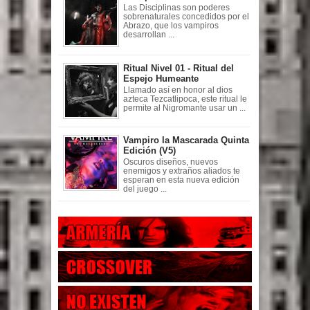
Las Disciplinas son poderes
sobrenaturales concedidos por el
Abrazo, que los vampiros
desarrollan ...
Ritual Nivel 01 - Ritual del
Espejo Humeante
Llamado así en honor al dios
azteca Tezcatlipoca, este ritual le
permite al Nigromante usar un ...
Vampiro la Mascarada Quinta
Edición (V5)
Oscuros diseños, nuevos
enemigos y extraños aliados te
esperan en esta nueva edición
del juego ...