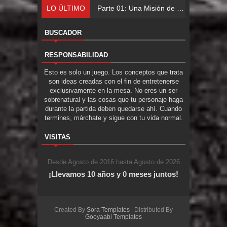
LO ÚLTIMO
Parte 01: Una Misión de Locos
BUSCADOR
RESPONSABILIDAD
Esto es solo un juego. Los conceptos que trata
son ideas creadas con el fin de entretenerse
exclusivamente en la mesa. No eres un ser
sobrenatural y las cosas que tu personaje haga
durante la partida deben quedarse ahí. Cuando
termines, márchate y sigue con tu vida normal.
VISITAS
Desde Agosto de 2016 hasta Agosto de 2026
¡Llevamos 10 años y 0 meses juntos!
Created By
Sora Templates
| Distributed By
Gooyaabi Templates