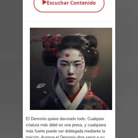
▶️
Escuchar Contenido
Parte 03: Una Piraña en el Bidé
Parte 02: Los Muertos Gobiernan a
los Vivos
Parte 01: Escondido a Plena Luz
Parte 02: El Enemigo de mi Enemigo
Parte 06: Coletazos
Parte 05: Los Horrores del Infierno
Parte 04: Oídos Sordos
Parte 03: La Traición
El Demonio quiere devorarlo todo. Cualquier
criatura más débil es una presa, y cualquiera
Parte 02: Vuelve el Hijo Prodigo
más fuerte puede ser doblegada mediante la
traición. Aunque el Demonio diga servir a su