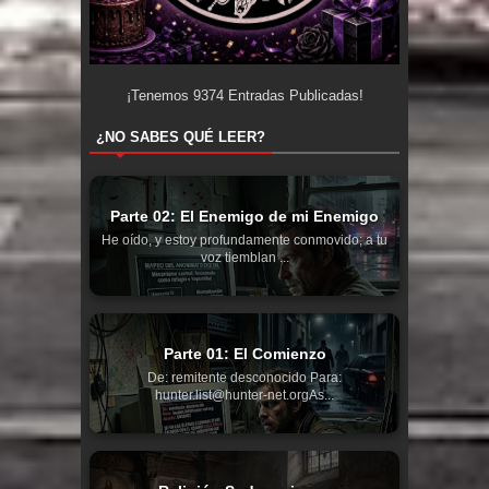
¡Tenemos
9374
Entradas Publicadas!
¿NO SABES QUÉ LEER?
Parte 02: El Enemigo de mi Enemigo
He oído, y estoy profundamente conmovido; a tu
voz tiemblan ...
Parte 01: El Comienzo
De: remitente desconocido Para:
hunter.list@hunter-net.orgAs...