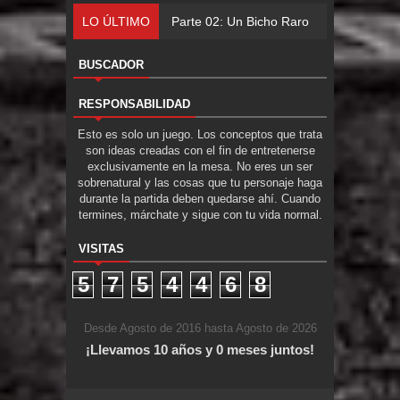
LO ÚLTIMO
Parte 02: Un Bicho Raro
BUSCADOR
RESPONSABILIDAD
Esto es solo un juego. Los conceptos que trata
son ideas creadas con el fin de entretenerse
exclusivamente en la mesa. No eres un ser
sobrenatural y las cosas que tu personaje haga
durante la partida deben quedarse ahí. Cuando
termines, márchate y sigue con tu vida normal.
VISITAS
5
7
5
4
4
6
8
Desde Agosto de 2016 hasta Agosto de 2026
¡Llevamos 10 años y 0 meses juntos!