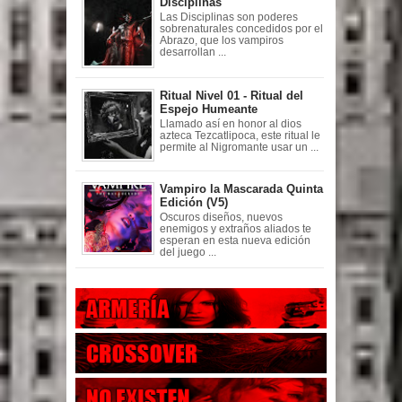
Disciplinas
Las Disciplinas son poderes
sobrenaturales concedidos por el
Abrazo, que los vampiros
desarrollan ...
Ritual Nivel 01 - Ritual del
Espejo Humeante
Llamado así en honor al dios
azteca Tezcatlipoca, este ritual le
permite al Nigromante usar un ...
Vampiro la Mascarada Quinta
Edición (V5)
Oscuros diseños, nuevos
enemigos y extraños aliados te
esperan en esta nueva edición
del juego ...