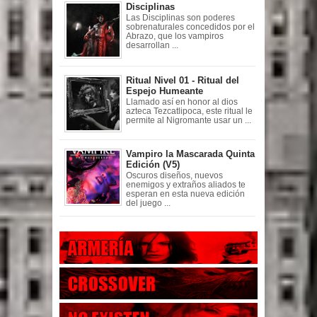
Disciplinas
Las Disciplinas son poderes
sobrenaturales concedidos por el
Abrazo, que los vampiros
desarrollan ...
Ritual Nivel 01 - Ritual del
Espejo Humeante
Llamado así en honor al dios
azteca Tezcatlipoca, este ritual le
permite al Nigromante usar un ...
Vampiro la Mascarada Quinta
Edición (V5)
Oscuros diseños, nuevos
enemigos y extraños aliados te
esperan en esta nueva edición
del juego ...