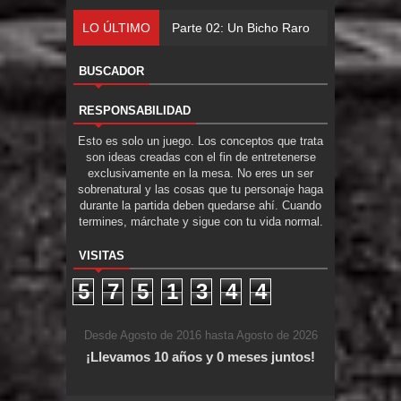
LO ÚLTIMO
Parte 02: Un Bicho Raro
BUSCADOR
RESPONSABILIDAD
Esto es solo un juego. Los conceptos que trata
son ideas creadas con el fin de entretenerse
exclusivamente en la mesa. No eres un ser
sobrenatural y las cosas que tu personaje haga
durante la partida deben quedarse ahí. Cuando
termines, márchate y sigue con tu vida normal.
VISITAS
5
7
5
1
3
4
4
Desde Agosto de 2016 hasta Agosto de 2026
¡Llevamos 10 años y 0 meses juntos!