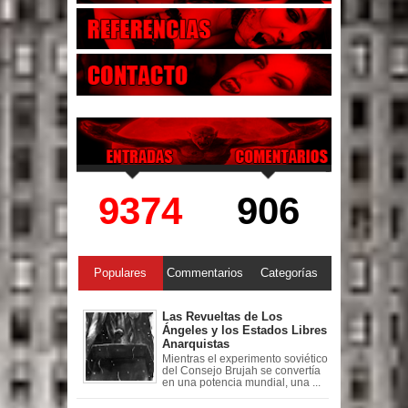
9374
906
Populares
Commentarios
Categorías
Las Revueltas de Los
Ángeles y los Estados Libres
Anarquistas
Mientras el experimento soviético
del Consejo Brujah se convertía
en una potencia mundial, una ...