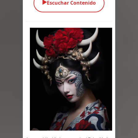
▶️
Escuchar Contenido
Parte 03: Una Piraña en el Bidé
Parte 02: Los Muertos Gobiernan a
los Vivos
Parte 01: Escondido a Plena Luz
Parte 02: El Enemigo de mi Enemigo
Parte 06: Coletazos
Parte 05: Los Horrores del Infierno
Parte 04: Oídos Sordos
Parte 03: La Traición
Parte 02: Vuelve el Hijo Prodigo