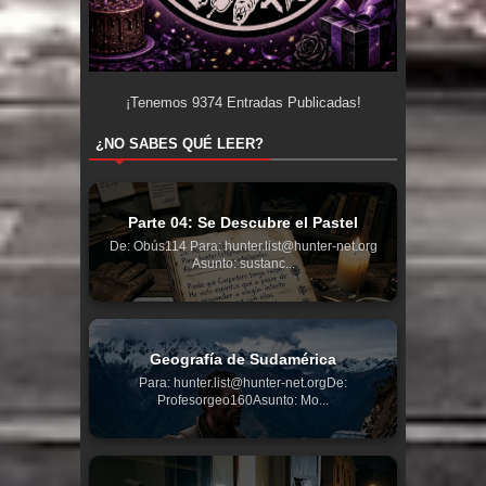
¡Tenemos
9374
Entradas Publicadas!
¿NO SABES QUÉ LEER?
Parte 04: Se Descubre el Pastel
De: Obús114 Para: hunter.list@hunter-net.org
Asunto: sustanc...
Geografía de Sudamérica
Para: hunter.list@hunter-net.orgDe:
Profesorgeo160Asunto: Mo...