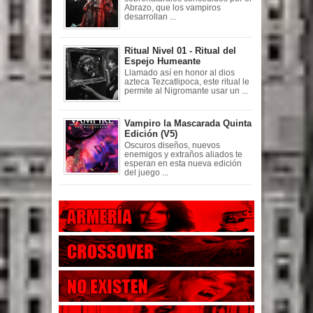
Abrazo, que los vampiros
desarrollan ...
Ritual Nivel 01 - Ritual del
Espejo Humeante
Llamado así en honor al dios
azteca Tezcatlipoca, este ritual le
permite al Nigromante usar un ...
Vampiro la Mascarada Quinta
Edición (V5)
Oscuros diseños, nuevos
enemigos y extraños aliados te
esperan en esta nueva edición
del juego ...