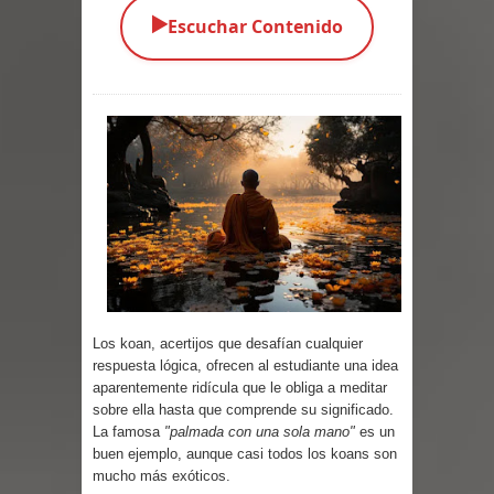
▶️
Escuchar Contenido
Parte 05: Los Horrores del Infierno
Parte 04: Oídos Sordos
Parte 03: La Traición
Parte 02: Vuelve el Hijo Prodigo
Parte 01: El Comienzo
Parte 01: El Enemigo Interior
Exaltados y Muertos Vivientes
Los koan, acertijos que desafían cualquier
Los Muertos se Levantan (Relato)
respuesta lógica, ofrecen al estudiante una idea
aparentemente ridícula que le obliga a meditar
sobre ella hasta que comprende su significado.
Los Monstruos más Buscados
La famosa
"palmada con una sola mano"
es un
buen ejemplo, aunque casi todos los koans son
Parte 09: Los Muertos Cuentan
mucho más exóticos.