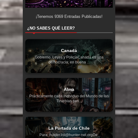
¡Tenemos
9369
Entradas Publicadas!
¿NO SABES QUÉ LEER?
Canadá
Gobierno, Leyes y PolicíaCanadá es una
democracia, en buena ...
Alma
Prácticamente cada individuo del Mundo de las
Tinieblas tien...
La Portada de Chile
Para: hunter.list@hunter-net.orgDe: