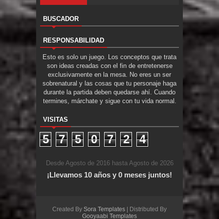
BUSCADOR
RESPONSABILIDAD
Esto es solo un juego. Los conceptos que trata
son ideas creadas con el fin de entretenerse
exclusivamente en la mesa. No eres un ser
sobrenatural y las cosas que tu personaje haga
durante la partida deben quedarse ahí. Cuando
termines, márchate y sigue con tu vida normal.
VISITAS
5
7
5
0
7
2
4
Desde Agosto de 2016 hasta Agosto de 2026
¡Llevamos 10 años y 0 meses juntos!
Created By
Sora Templates
| Distributed By
Gooyaabi Templates