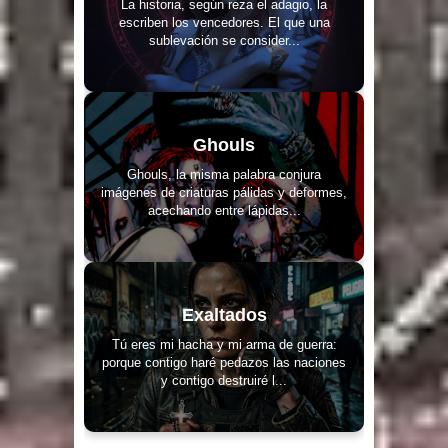
La historia, según reza el adagio, la
escriben los vencedores. El que una
sublevación se consider...
Ghouls
Ghouls, la misma palabra conjura
imágenes de criaturas pálidas y deformes,
acechando entre lápidas...
Exaltados
Tú eres mi hacha y mi arma de guerra:
porque contigo haré pedazos las naciones
y contigo destruiré l...