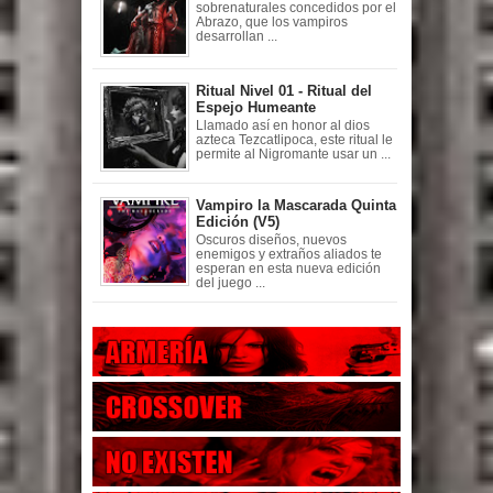
sobrenaturales concedidos por el
Abrazo, que los vampiros
desarrollan ...
Ritual Nivel 01 - Ritual del
Espejo Humeante
Llamado así en honor al dios
azteca Tezcatlipoca, este ritual le
permite al Nigromante usar un ...
Vampiro la Mascarada Quinta
Edición (V5)
Oscuros diseños, nuevos
enemigos y extraños aliados te
esperan en esta nueva edición
del juego ...