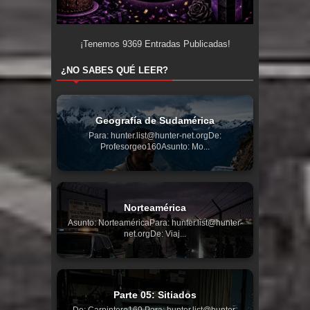
¡Tenemos
9369
Entradas Publicadas!
¿NO SABES QUÉ LEER?
Geografía de Sudamérica
Para: hunter.list@hunter-net.orgDe:
Profesorgeo160Asunto: Mo...
Norteamérica
Asunto: NorteaméricaPara: hunter.list@hunter-
net.orgDe: Viaj...
Parte 05: Sitiados
De: Carpintero169 Para: hunter.list@hunter-