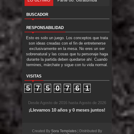
BUSCADOR
RESPONSABILIDAD
Esto es solo un juego. Los conceptos que trata
son ideas creadas con el fin de entretenerse
exclusivamente en la mesa. No eres un ser
sobrenatural y las cosas que tu personaje haga
durante la partida deben quedarse ahí. Cuando
termines, márchate y sigue con tu vida normal.
VISITAS
5
7
5
0
7
6
1
Desde Agosto de 2016 hasta Agosto de 2026
¡Llevamos 10 años y 0 meses juntos!
Created By
Sora Templates
| Distributed By