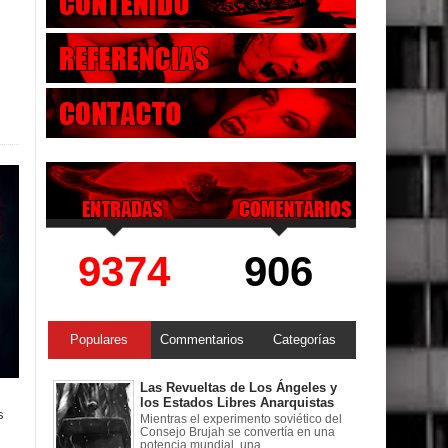
9374
906
Populares
Commentarios
Categorías
Las Revueltas de Los Ángeles y
los Estados Libres Anarquistas
s
Mientras el experimento soviético del
Consejo Brujah se convertía en una
potencia mundial, una ...