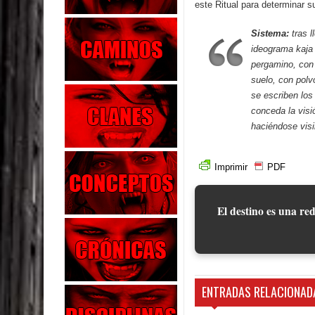
este Ritual para determinar s
Sistema:
tras 
ideograma kaja 
pergamino, con 
suelo, con polv
se escriben los
conceda la visi
haciéndose visib
Imprimir
PDF
El destino es una red
ENTRADAS RELACIONAD