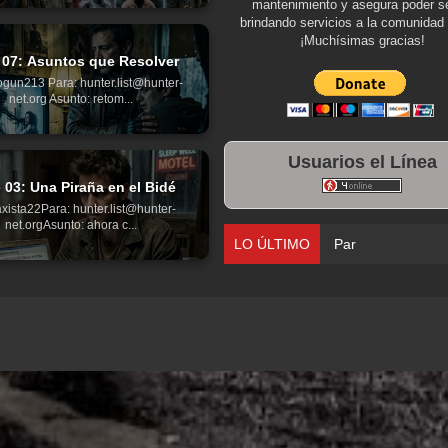
mantenimiento y asegura poder se
brindando servicios a la comunidad 
¡Muchísimas gracias!
 07: Asuntos que Resolver
gun213 Para: hunter.list@hunter-
net.org Asunto: retom...
Usuarios el Línea
 03: Una Piraña en el Bidé
xista22Para: hunter.list@hunter-
net.orgAsunto: ahora c...
LO ÚLTIMO
Parte 01: Una Misión d