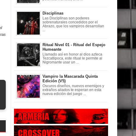
Disciplinas
Las Disciplinas son poderes
sobrenaturales concedidos por el
Abrazo, que los vampiros desarrollan
el
...
tras
Ritual Nivel 01 - Ritual del Espejo
,
Humeante
Llamado así en honor al dios azteca
Tezcatlipoca, este ritual le permite al
Nigromante usar un ...
Vampiro la Mascarada Quinta
Edición (V5)
Oscuros diseños, nuevos enemigos y
extraños aliados te esperan en esta
nueva edición del juego ...