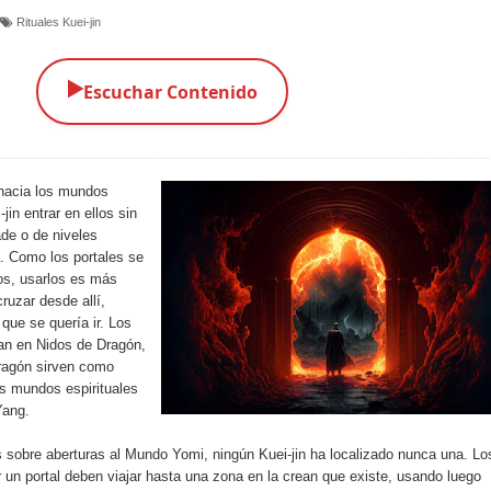
Rituales Kuei-jin
▶️
Escuchar Contenido
 hacia los mundos
jin entrar en ellos sin
ade o de niveles
a. Como los portales se
os, usarlos es más
cruzar desde allí,
que se quería ir. Los
an en Nidos de Dragón,
Dragón sirven como
os mundos espirituales
Yang.
 sobre aberturas al Mundo Yomi, ningún Kuei-jin ha localizado nunca una. Lo
r un portal deben viajar hasta una zona en la crean que existe, usando luego