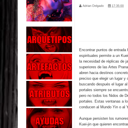
Adrian Delgado
17:35:00
Parte 01: Escondido a Plena Luz
Parte 02: El Enemigo de mi Enemigo
Parte 06: Coletazos
Parte 05: Los Horrores del Infierno
Encontrar puntos de entrada
espirituales permite a un Kuei-
Parte 04: Oídos Sordos
la necesidad de réplicas de j
superiores de las Artes Pran
Parte 03: La Traición
abren hacia destinos concret
preciso que elegir un lugar y 
Parte 02: Vuelve el Hijo Prodigo
buscando después el lugar al 
portales siempre se encuentr
Parte 03: Reflexiones
pero no todos los Nidos de 
portales. Estas ventanas a l
Parte 02: Un Bicho Raro
conducen al Mundo Yin o al 
Aunque persisten los rumores
Kuei-jin que quieren encontra