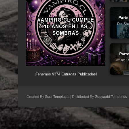
Parte
VAMPIRO.CL CUMPLE
De: Sho
10 AÑOS EN LAS
SOMBRAS
Parte
De: Ta
¡Tenemos
9374
Entradas Publicadas!
Created By
Sora Templates
| Distributed By
Gooyaabi Templates