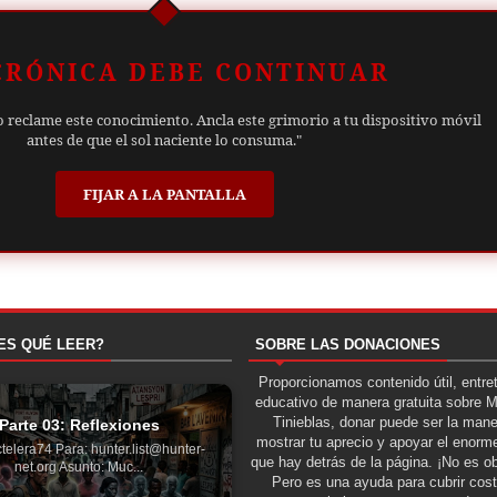
CRÓNICA DEBE CONTINUAR
o reclame este conocimiento. Ancla este grimorio a tu dispositivo móvil
antes de que el sol naciente lo consuma."
FIJAR A LA PANTALLA
ES QUÉ LEER?
SOBRE LAS DONACIONES
Proporcionamos contenido útil, entre
educativo de manera gratuita sobre 
Tinieblas, donar puede ser la man
Parte 03: Reflexiones
mostrar tu aprecio y apoyar el enorme
telera74 Para: hunter.list@hunter-
que hay detrás de la página. ¡No es ob
net.org Asunto: Muc...
Pero es una ayuda para cubrir cos