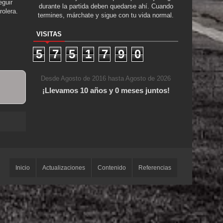
guir
durante la partida deben quedarse ahí. Cuando
rolera.
termines, márchate y sigue con tu vida normal.
VISITAS
5
7
5
1
7
9
0
Desde Agosto de 2016 hasta Agosto de 2026
¡Llevamos 10 años y 0 meses juntos!
e Locos
Inicio
Actualizaciones
Contenido
Referencias