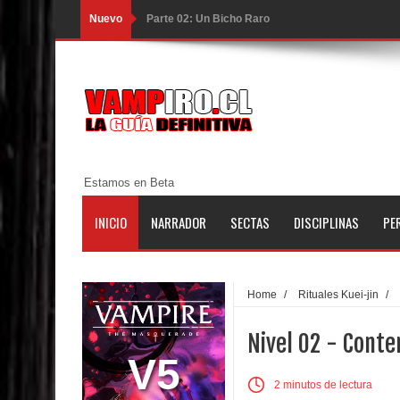
Nuevo
Parte 01: Una Misión de Locos
Parte 03: Forastero en Tierra Muerta
Parte 10: El Secreto
Parte 09: Los Muertos Cuentan Cuentos
Parte 08: Ultratumba
Estamos en Beta
Parte 07: Asuntos que Resolver
INICIO
NARRADOR
SECTAS
DISCIPLINAS
PE
Parte 06: El Trato con los Muertos
Parte 05: Sitiados
Home
/
Rituales Kuei-jin
/
Parte 04: Se Descubre el Pastel
Nivel 02 - Conte
Parte 03: Una Piraña en el Bidé
V5
2 minutos de lectura
Parte 02: Los Muertos Gobiernan a los Vivos