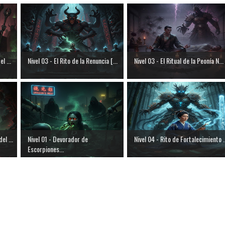
l ...
Nivel 03 - El Rito de la Renuncia [...
Nivel 03 - El Ritual de la Peonía N...
el ...
Nivel 01 - Devorador de
Nivel 04 - Rito de Fortalecimiento .
Escorpiones...