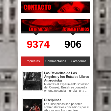
9374
906
Populares
Commentarios
Categorías
Las Revueltas de Los
Ángeles y los Estados Libres
Anarquistas
Mientras el experimento soviético
del Consejo Brujah se convertía
en una potencia mundial, una ...
Disciplinas
Las Disciplinas son poderes
sobrenaturales concedidos por el
Abrazo, que los vampiros