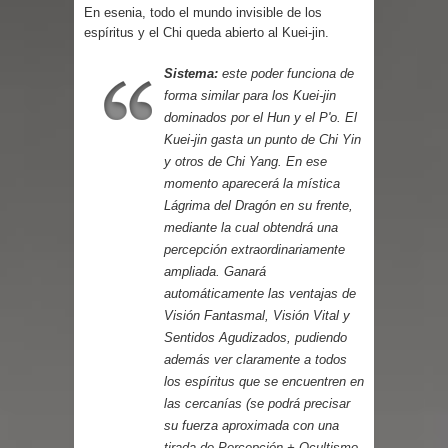
Parte 03: Reflexiones
En esenia, todo el mundo invisible de los
espíritus y el Chi queda abierto al Kuei-jin.
Sistema:
este poder funciona de
forma similar para los Kuei-jin
dominados por el Hun y el P'o. El
Kuei-jin gasta un punto de Chi Yin
y otros de Chi Yang. En ese
momento aparecerá la mística
Lágrima del Dragón en su frente,
mediante la cual obtendrá una
percepción extraordinariamente
ampliada. Ganará
automáticamente las ventajas de
Visión Fantasmal, Visión Vital y
Sentidos Agudizados, pudiendo
además ver claramente a todos
los espíritus que se encuentren en
las cercanías (se podrá precisar
su fuerza aproximada con una
tirada de Percepción + Ocultismo,