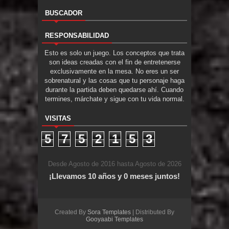
BUSCADOR
RESPONSABILIDAD
Esto es solo un juego. Los conceptos que trata
son ideas creadas con el fin de entretenerse
exclusivamente en la mesa. No eres un ser
sobrenatural y las cosas que tu personaje haga
durante la partida deben quedarse ahí. Cuando
termines, márchate y sigue con tu vida normal.
VISITAS
5
7
5
2
1
5
3
Desde Agosto de 2016 hasta Agosto de 2026
¡Llevamos 10 años y 0 meses juntos!
Created By
Sora Templates
| Distributed By
Gooyaabi Templates