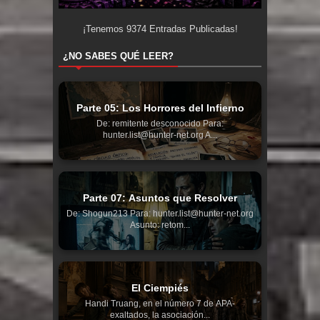
¡Tenemos
9374
Entradas Publicadas!
¿NO SABES QUÉ LEER?
Parte 05: Los Horrores del Infierno
De: remitente desconocido Para:
hunter.list@hunter-net.org A...
Parte 07: Asuntos que Resolver
De: Shogun213 Para: hunter.list@hunter-net.org
Asunto: retom...
El Ciempiés
Handi Truang, en el número 7 de APA-
exaltados, la asociación...