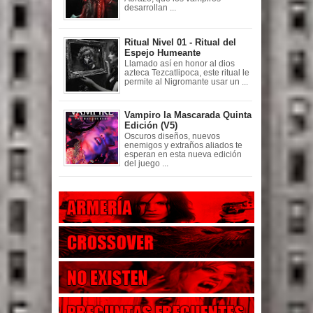
desarrollan ...
Ritual Nivel 01 - Ritual del
Espejo Humeante
Llamado así en honor al dios
azteca Tezcatlipoca, este ritual le
permite al Nigromante usar un ...
Vampiro la Mascarada Quinta
Edición (V5)
Oscuros diseños, nuevos
enemigos y extraños aliados te
esperan en esta nueva edición
del juego ...