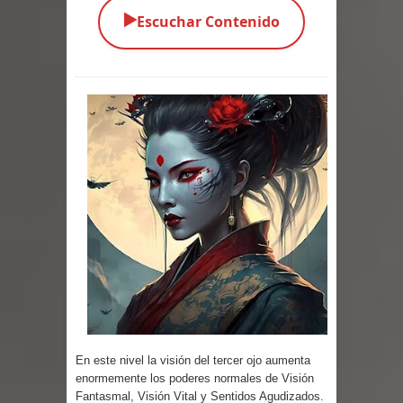
▶️
Escuchar Contenido
Parte 03: Una Piraña en el Bidé
Parte 02: Los Muertos Gobiernan a
los Vivos
Parte 01: Escondido a Plena Luz
Parte 02: El Enemigo de mi Enemigo
Parte 06: Coletazos
Parte 05: Los Horrores del Infierno
Parte 04: Oídos Sordos
Parte 03: La Traición
En este nivel la visión del tercer ojo aumenta
Parte 02: Vuelve el Hijo Prodigo
enormemente los poderes normales de Visión
Fantasmal, Visión Vital y Sentidos Agudizados.