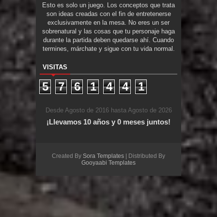
Esto es solo un juego. Los conceptos que trata
son ideas creadas con el fin de entretenerse
exclusivamente en la mesa. No eres un ser
sobrenatural y las cosas que tu personaje haga
durante la partida deben quedarse ahí. Cuando
termines, márchate y sigue con tu vida normal.
VISITAS
5
7
6
1
4
4
1
Desde Agosto de 2016 hasta Agosto de 2026
¡Llevamos 10 años y 0 meses juntos!
Created By
Sora Templates
| Distributed By
Gooyaabi Templates