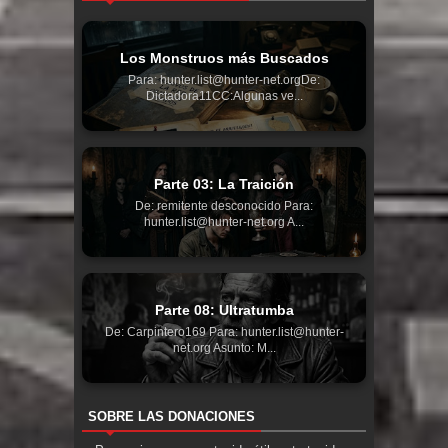
Los Monstruos más Buscados
Para: hunter.list@hunter-net.orgDe:
Dictadora11CC:Algunas ve...
Parte 03: La Traición
De: remitente desconocido Para:
hunter.list@hunter-net.org A...
Parte 08: Ultratumba
De: Carpintero169 Para: hunter.list@hunter-
net.org Asunto: M...
SOBRE LAS DONACIONES