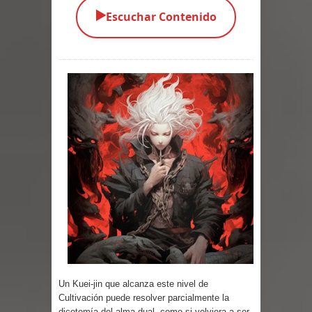
▶️
Escuchar Contenido
Parte 08: Ultratumba
Parte 07: Asuntos que Resolver
Parte 06: El Trato con los Muertos
Parte 05: Sitiados
Parte 04: Se Descubre el Pastel
Parte 03: Una Piraña en el Bidé
Parte 02: Los Muertos Gobiernan a
los Vivos
Parte 01: Escondido a Plena Luz
Un Kuei-jin que alcanza este nivel de
Parte 02: El Enemigo de mi Enemigo
Cultivación puede resolver parcialmente la
dicotomía del alma dual, como si volviera a ser