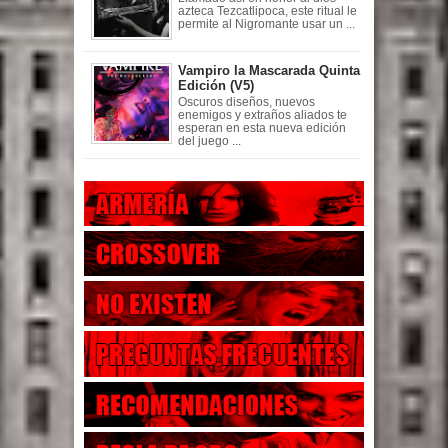
azteca Tezcatlipoca, este ritual le
permite al Nigromante usar un ...
Vampiro la Mascarada Quinta
Edición (V5)
Oscuros diseños, nuevos
enemigos y extraños aliados te
esperan en esta nueva edición
del juego ...