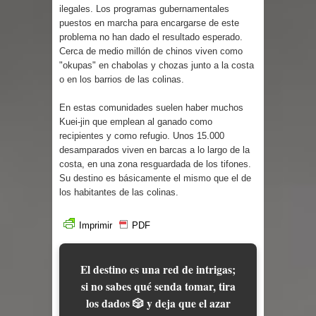
Cuentos
ilegales. Los programas gubernamentales
puestos en marcha para encargarse de este
problema no han dado el resultado esperado.
Cerca de medio millón de chinos viven como
"okupas" en chabolas y chozas junto a la costa
o en los barrios de las colinas.
En estas comunidades suelen haber muchos
Kuei-jin que emplean al ganado como
recipientes y como refugio. Unos 15.000
desamparados viven en barcas a lo largo de la
costa, en una zona resguardada de los tifones.
Su destino es básicamente el mismo que el de
los habitantes de las colinas.
Imprimir
PDF
El destino es una red de intrigas;
si no sabes qué senda tomar, tira
los dados 🎲 y deja que el azar