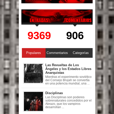
9369
906
Populares
Commentarios
Categorías
Las Revueltas de Los
Ángeles y los Estados Libres
Anarquistas
Mientras el experimento soviético
del Consejo Brujah se convertía
en una potencia mundial, una ...
Disciplinas
Las Disciplinas son poderes
sobrenaturales concedidos por el
Abrazo, que los vampiros
desarrollan ...