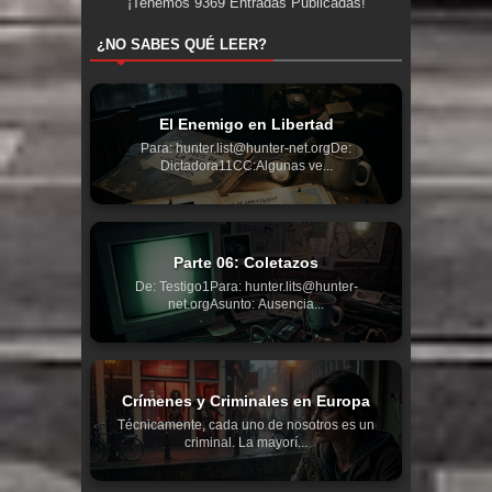
¡Tenemos
9369
Entradas Publicadas!
¿NO SABES QUÉ LEER?
El Enemigo en Libertad
Para: hunter.list@hunter-net.orgDe:
Dictadora11CC:Algunas ve...
Parte 06: Coletazos
De: Testigo1Para: hunter.lits@hunter-
net.orgAsunto: Ausencia...
Crímenes y Criminales en Europa
Técnicamente, cada uno de nosotros es un
criminal. La mayorí...