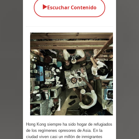
▶️
Escuchar Contenido
Parte 05: Los Horrores del Infierno
Parte 04: Oídos Sordos
Parte 03: La Traición
Parte 02: Vuelve el Hijo Prodigo
Parte 01: El Comienzo
Parte 01: El Enemigo Interior
Exaltados y Muertos Vivientes
Los Muertos se Levantan (Relato)
Los Monstruos más Buscados
Hong Kong siempre ha sido hogar de refugiados
Parte 09: Los Muertos Cuentan
de los regímenes opresores de Asia. En la
ciudad viven casi un millón de inmigrantes