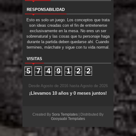
RESPONSABILIDAD
Esto es solo un juego. Los conceptos que trata
son ideas creadas con el fin de entretenerse
exclusivamente en la mesa. No eres un ser
sobrenatural y las cosas que tu personaje haga
durante la partida deben quedarse ahí. Cuando
termines, márchate y sigue con tu vida normal.
VISITAS
5
7
4
9
1
2
2
Desde Agosto de 2016 hasta Agosto de 2026
¡Llevamos 10 años y 0 meses juntos!
Created By
Sora Templates
| Distributed By
Gooyaabi Templates