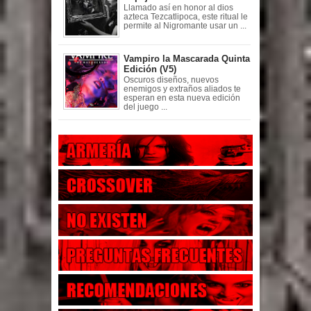
Llamado así en honor al dios
azteca Tezcatlipoca, este ritual le
permite al Nigromante usar un ...
Vampiro la Mascarada Quinta
Edición (V5)
Oscuros diseños, nuevos
enemigos y extraños aliados te
esperan en esta nueva edición
del juego ...