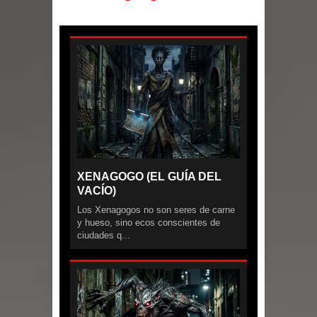
XENAGOGO (EL GUÍA DEL
VACÍO)
Los Xenagogos no son seres de carne
y hueso, sino ecos conscientes de
ciudades q...