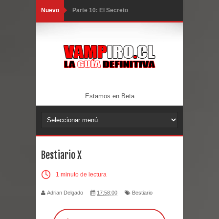
Nuevo
Parte 10: El Secreto
Parte 09: Los Muertos Cuentan
Cuentos
Parte 08: Ultratumba
Parte 07: Asuntos que Resolver
Estamos en Beta
Parte 06: El Trato con los Muertos
Parte 05: Sitiados
Parte 04: Se Descubre el Pastel
Bestiario X
Parte 03: Una Piraña en el Bidé
1 minuto de lectura
Parte 02: Los Muertos Gobiernan a
Adrian Delgado
17:58:00
Bestiario
los Vivos