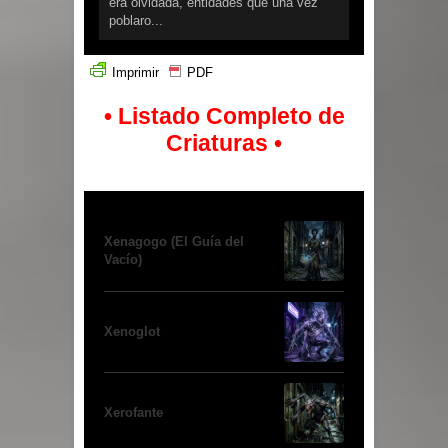
era olvidada, entidades que una vez
poblaro...
Imprimir
PDF
• Listado Completo de
Criaturas •
Xenagogo (El Guía del
Vacío)
Xenoglot
Xerofante