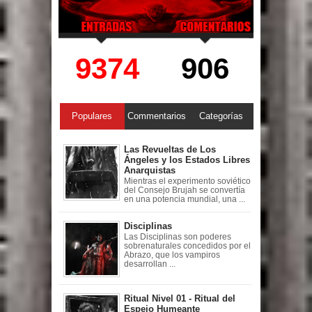
9374
906
Populares
Commentarios
Categorías
Las Revueltas de Los
Ángeles y los Estados Libres
Anarquistas
Mientras el experimento soviético
del Consejo Brujah se convertía
en una potencia mundial, una ...
Disciplinas
Las Disciplinas son poderes
sobrenaturales concedidos por el
Abrazo, que los vampiros
desarrollan ...
Ritual Nivel 01 - Ritual del
Espejo Humeante