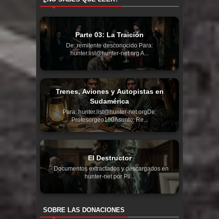
Parte 03: La Traición
De: remitente desconocido Para:
hunter.list@hunter-net.org A...
Trenes, Aviones y Autopistas en
Sudamérica
Para: hunter.list@hunter-net.orgDe:
Profesorgeo160Asunto: Re...
El Destructor
- Documentos extractados y descargados en
hunter-net por Pil...
SOBRE LAS DONACIONES